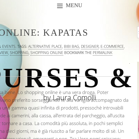
MENU
SKIP TO CONTENT
ONLINE: KAPATAS
& EVENTS
.
TAGS:
ALTERNATIVE PLACE
,
BIBI BAG
,
DESIGNER
,
E-COMMERCE
,
VIEW
,
SHOPPING
,
SHOPPING ONLINE
BOOKMARK THE
PERMALINK
URSES &
sa bene. Lo shopping online è una vera droga. Poter
by Laura Comolli
vano preferito sorseggiando té alla vaniglia accompagnato da
a una gamma quasi infinita di prodotti, pressochè introvabili
ode ai camerini, alla cassa, all’entrata del parcheggio, all’uscita
r tornare a casa. La comodità più assoluta, in pochi semplici
dieci giorni, ma è già riuscito a far parlare molto di sè. Un
e internazionali, emergenti e non. Tra i loro nomi spiccano: