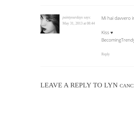
Mi hai davvero i
paintyourdays
says:
May 31, 2013 at 08:44
Kiss ♥
BecomingTrendy 
Reply
LEAVE A REPLY TO
LYN
CANC