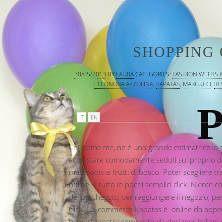
SHOPPING 
30/05/2013
BY
LAURA
CATEGORIES:
FASHION WEEKS 
ELEONORA AZZOLINA
,
KAPATAS
,
MARCUCCI
,
RE
P
IT
EN
Chi, come me, ne è una grande estimatrice lo 
acquistare comodamente seduti sul proprio di
macaroon ai frutti di bosco. Poter scegliere tr
offline. Il tutto in pochi semplici click. Niente c
del parcheggio, per raggiungere il negozio, pe
click. L’e-commerce Kapatas è online da appena 
team di creativi composto da designer italiani 