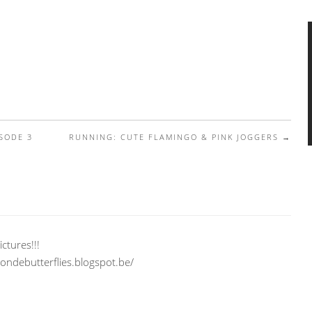
SODE 3
RUNNING: CUTE FLAMINGO & PINK JOGGERS
→
ctures!!!
londebutterflies.blogspot.be/