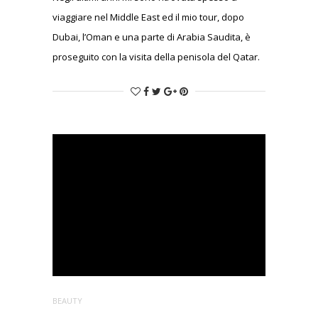
viaggiare nel Middle East ed il mio tour, dopo
Dubai, l’Oman e una parte di Arabia Saudita, è
proseguito con la visita della penisola del Qatar.
Ovvero la penisola della penisola arabica,
situata proprio al centro del golfo persico.
BEAUTY