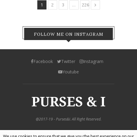
1
…
2
3
226
FOLLOW ME ON INSTAGRAM
Facebook
Twitter
Instagram
Youtube
@2017-19 - Purses&I. All Right Reserved.
We use cookies to ensure that we give you the best experience on our
BACK TO TOP