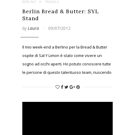
BERLINO
TRAVELS
Berlin Bread & Butter: SYL
Stand
by
Laura
09/07/2012
Il mio week-end a Berlino per la Bread & Butter
ospite di Sal Y Limon è stato come vivere un
sogno ad occhi aperti. Ho potuto conoscere tutte
le persone di questo talentuoso team, riuscendo
finalmente ad associare ad ogni nome un volto.