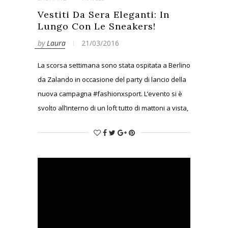
Vestiti Da Sera Eleganti: In
Lungo Con Le Sneakers!
by
Laura
21/03/2016
La scorsa settimana sono stata ospitata a Berlino
da Zalando in occasione del party di lancio della
nuova campagna #fashionxsport. L’evento si è
svolto all’interno di un loft tutto di mattoni a vista,
che ho poi scoperto essere una chiesa
sconsascrata dedicata a St. Agnes. Al suo
interno, una super festa piena di invitati da tutta
Europa…