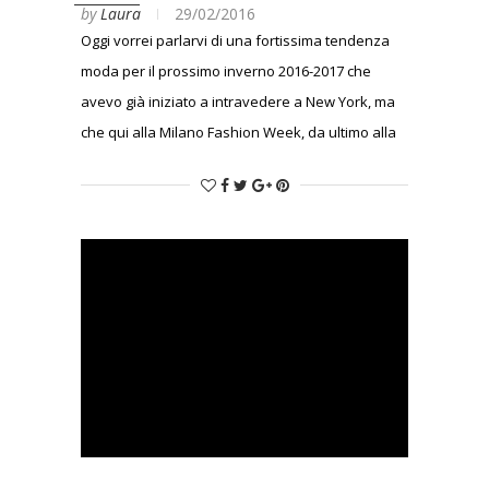
by
Laura
29/02/2016
Oggi vorrei parlarvi di una fortissima tendenza
moda per il prossimo inverno 2016-2017 che
avevo già iniziato a intravedere a New York, ma
che qui alla Milano Fashion Week, da ultimo alla
sfilata di Emporio Armani (dopo Costume
National, Prada e molti altri) si è definitivamente
consacrata. Preparatevi a ricoprirvi di
morbidezza e di riflessi scintillanti e perlati… Il
velluto è tornato!