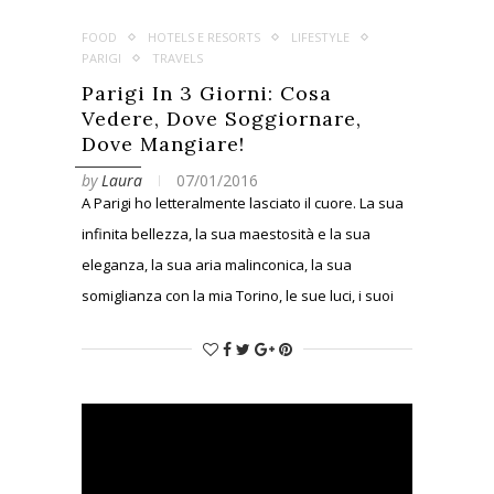
FOOD
HOTELS E RESORTS
LIFESTYLE
PARIGI
TRAVELS
Parigi In 3 Giorni: Cosa
Vedere, Dove Soggiornare,
Dove Mangiare!
by
Laura
07/01/2016
A Parigi ho letteralmente lasciato il cuore. La sua
infinita bellezza, la sua maestosità e la sua
eleganza, la sua aria malinconica, la sua
somiglianza con la mia Torino, le sue luci, i suoi
colori e i suoi sapori mi hanno innamorare
perdutamente di lei…