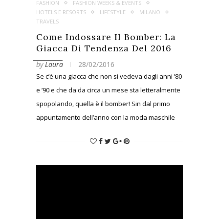
FASHION
FASHION WEEKS & EVENTS
HOTELS E RESORTS
LIFESTYLE
MILANO
TRAVELS
Come Indossare Il Bomber: La
Giacca Di Tendenza Del 2016
by
Laura
28/02/2016
Se c’è una giacca che non si vedeva dagli anni ’80
e ’90 e che da da circa un mese sta letteralmente
spopolando, quella è il bomber! Sin dal primo
appuntamento dell’anno con la moda maschile
alla Milano Moda Uomo di gennaio, passando
per la New York Fashion Week fin qui a Milano,
sia sulle passerelle che nello street style è la
giacca in assoluto più vista! Tanto che la
tendenza ha conquistato anche me…