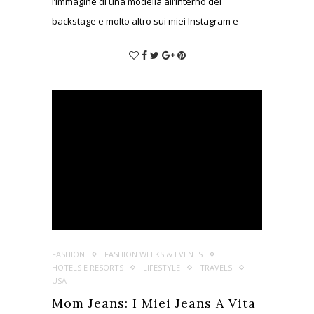
l’immagine di una modella all’interno del
backstage e molto altro sui miei Instagram e
Snapchat) e di N°21, di cui purtroppo invece non
sono riuscita a scattare neppure una foto per
colpa del mio telefono. Che sul più bello si è
spento. Totalmente. Ok, forse ho usato troppo
Snapchat, ma la colpa non è del tutto mia…
Vedete la mia borsa? Non sono riuscita a farci
entrare neppure una batteria esterna!
FASHION
FASHION WEEKS & EVENTS
HOTELS E RESORTS
LIFESTYLE
TRAVELS
USA
Mom Jeans: I Miei Jeans A Vita