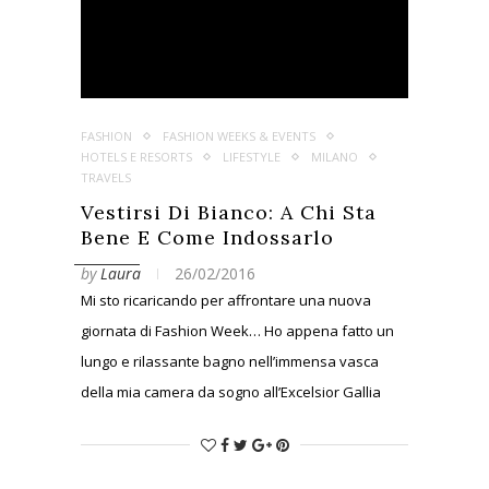
FASHION
FASHION WEEKS & EVENTS
HOTELS E RESORTS
LIFESTYLE
MILANO
TRAVELS
Vestirsi Di Bianco: A Chi Sta
Bene E Come Indossarlo
by
Laura
26/02/2016
Mi sto ricaricando per affrontare una nuova
giornata di Fashion Week… Ho appena fatto un
lungo e rilassante bagno nell’immensa vasca
della mia camera da sogno all’Excelsior Gallia
Hotel. Ora vi scrivo questo post per mostrarvi il
primo dei look che ho indossato ieri, per la sfilata
di Costume National…