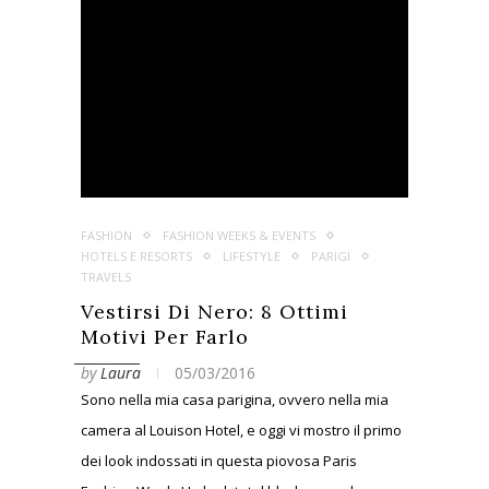
FASHION
FASHION WEEKS & EVENTS
HOTELS E RESORTS
LIFESTYLE
PARIGI
TRAVELS
Vestirsi Di Nero: 8 Ottimi
Motivi Per Farlo
by
Laura
05/03/2016
Sono nella mia casa parigina, ovvero nella mia
camera al Louison Hotel, e oggi vi mostro il primo
dei look indossati in questa piovosa Paris