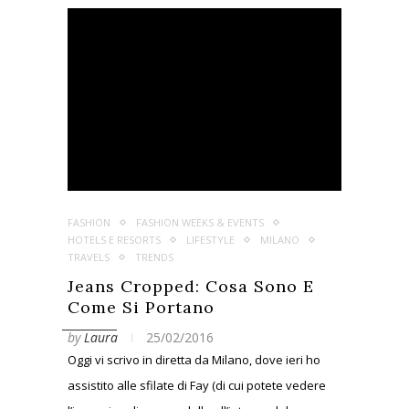
FASHION
FASHION WEEKS & EVENTS
HOTELS E RESORTS
LIFESTYLE
MILANO
TRAVELS
TRENDS
Jeans Cropped: Cosa Sono E
Come Si Portano
by
Laura
25/02/2016
Oggi vi scrivo in diretta da Milano, dove ieri ho
assistito alle sfilate di Fay (di cui potete vedere