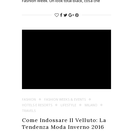
Fashion Week. Un look total black, cosa che
peraltro non facevo da tempo. Giacca di pelle su
un total look composto da maglia con motivo
geometrico tono su tono e pantalone cropped di
Calcaterra. Per ravvivare ho aggiunto un paio di
tacchi glitter e una borsa con dettagli super
colorati…
FASHION
FASHION WEEKS & EVENTS
HOTELS E RESORTS
LIFESTYLE
MILANO
TRAVELS
Come Indossare Il Velluto: La
Tendenza Moda Inverno 2016