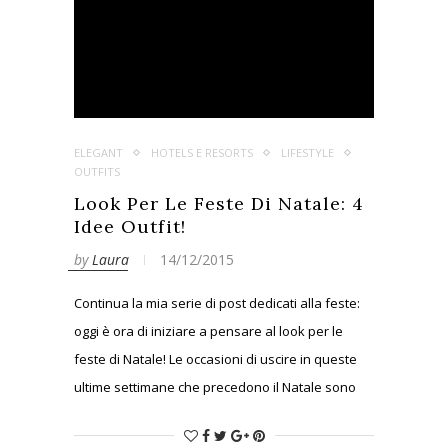
ELEGANT
HOTELS E RESORTS
LIFESTYLE
OUTFITS
Look Per Le Feste Di Natale: 4
Idee Outfit!
by
Laura
14/12/2015
Continua la mia serie di post dedicati alla feste:
oggi è ora di iniziare a pensare al look per le
feste di Natale! Le occasioni di uscire in queste
ultime settimane che precedono il Natale sono
tantissime…