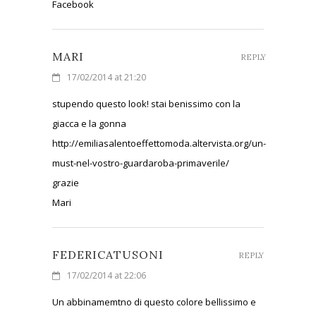
Facebook
MARI
REPLY
17/02/2014 at 21:20
stupendo questo look! stai benissimo con la
giacca e la gonna
http://emiliasalentoeffettomoda.altervista.org/un-
must-nel-vostro-guardaroba-primaverile/
grazie
Mari
FEDERICATUSONI
REPLY
17/02/2014 at 22:06
Un abbinamemtno di questo colore bellissimo e