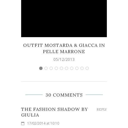
OUTFIT MOSTARDA & GIACCA IN
CH
PELLE MARRONE
05/12/2013
30 COMMENTS
THE FASHION SHADOW BY
REPLY
GIULIA
17/02/2014 at 10:10