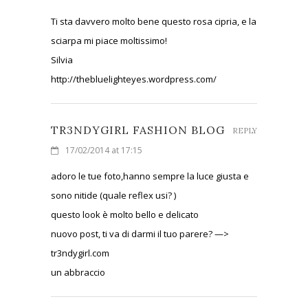
Ti sta davvero molto bene questo rosa cipria, e la
sciarpa mi piace moltissimo!
Silvia
http://thebluelighteyes.wordpress.com/
TR3NDYGIRL FASHION BLOG
REPLY
17/02/2014 at 17:15
adoro le tue foto,hanno sempre la luce giusta e
sono nitide (quale reflex usi? )
questo look è molto bello e delicato
nuovo post, ti va di darmi il tuo parere? —>
tr3ndygirl.com
un abbraccio