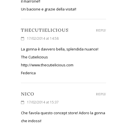
il marrone!!
Un bacione e grazie della visita!!
THECUTIELICIOUS
REPLY
17/02/2014 at 14:58
La gonna è davvero bella, splendida nuance!
The Cutielicious
http://www.thecutielicious.com
Federica
NICO
REPLY
17/02/2014 at 15:37
Che favola questo concept store! Adoro la gonna
che indossi!