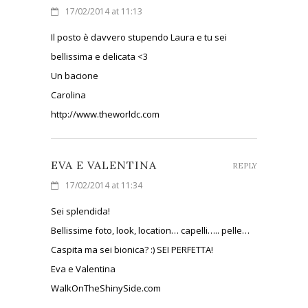
17/02/2014 at 11:13
Il posto è davvero stupendo Laura e tu sei
bellissima e delicata <3
Un bacione
Carolina
http://www.theworldc.com
EVA E VALENTINA
REPLY
17/02/2014 at 11:34
Sei splendida!
Bellissime foto, look, location… capelli….. pelle…
Caspita ma sei bionica? :) SEI PERFETTA!
Eva e Valentina
WalkOnTheShinySide.com