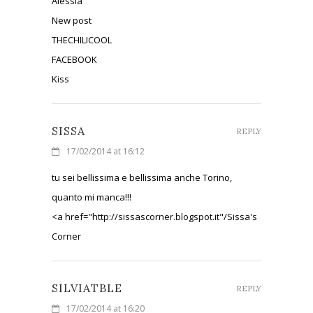
Alessia
New post
THECHILICOOL
FACEBOOK
Kiss
SISSA
REPLY
17/02/2014 at 16:12
tu sei bellissima e bellissima anche Torino,
quanto mi manca!!!
<a href="http://sissascorner.blogspot.it"/Sissa's
Corner
SILVIATBLE
REPLY
17/02/2014 at 16:20