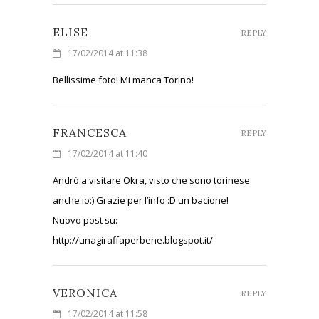
ELISE
REPLY
17/02/2014 at 11:38
Bellissime foto! Mi manca Torino!
FRANCESCA
REPLY
17/02/2014 at 11:40
Andrò a visitare Okra, visto che sono torinese
anche io:) Grazie per l’info :D un bacione!
Nuovo post su:
http://unagiraffaperbene.blogspot.it/
VERONICA
REPLY
17/02/2014 at 11:58