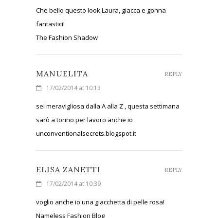
Che bello questo look Laura, giacca e gonna
fantastici!
The Fashion Shadow
MANUELITA
REPLY
17/02/2014 at 10:13
sei meravigliosa dalla A alla Z , questa settimana
sarò a torino per lavoro anche io
unconventionalsecrets.blogspot.it
ELISA ZANETTI
REPLY
17/02/2014 at 10:39
voglio anche io una giacchetta di pelle rosa!
Nameless Fashion Blog