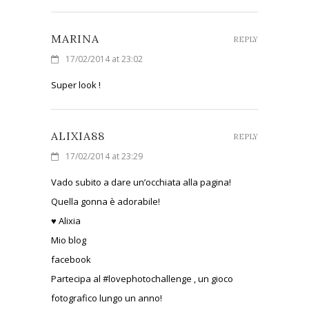
MARINA
REPLY
17/02/2014 at 23:02
Super look !
ALIXIA88
REPLY
17/02/2014 at 23:29
Vado subito a dare un’occhiata alla pagina!
Quella gonna è adorabile!
♥ Alixia
Mio blog
facebook
Partecipa al #lovephotochallenge , un gioco
fotografico lungo un anno!