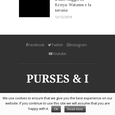
Kenya: Watamu e la
savana
12/12/2019
Facebook
Twitter
Instagram
Youtube
@2017-19 - Purses&I. All Right Reserved.
We use cookies to ensure that we give you the best experience on our
website. If you continue to use this site we will assume that you are
BACK TO TOP
happy with it.
Ok
Read more