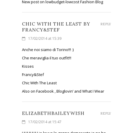
New post on lowbudget-lowcost Fashion Blog
CHIC WITH THE LEAST BY
REPLY
FRANCY&STEF
17/02/2014 at 15:39
Anche noi siamo di Torino!!! :)
Che meraviglia il tuo outfit!!!
Kisses
Francy&Stef
Chic With The Least
Also on Facebook , Bloglovin’ and What I Wear
ELIZABETHBAILEYWISH
REPLY
17/02/2014 at 15:47
UHHHHH io lovvo le gonne damascate io ne ho