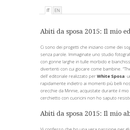
IT
EN
Abiti da sposa 2015: Il mio e
Ci sono dei progetti che iniziano come dei so
senza parole. Immaginate uno studio fotograf
con gonne larghe in tulle morbido e bianchissi
divertenti con cui giocare come bambine. “T
dell’ editoriale realizzato per
White Sposa
: 
rapidamente indietro ai momenti più belli no
orecchie da Minnie, acquistate durante il mio
cerchietto con cuoricini non ho saputo resiste
Abiti da sposa 2015: Il mio a
Vi confesso che ho una vera passione per gl