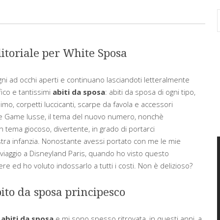
ditoriale per White Sposa
gni ad occhi aperti e continuano lasciandoti letteralmente
ico e tantissimi
abiti da sposa
: abiti da sposa di ogni tipo,
mo, corpetti luccicanti, scarpe da favola e accessori
he Game Iusse, il tema del nuovo numero, nonchè
un tema giocoso, divertente, in grado di portarci
stra infanzia. Nonostante avessi portato con me le mie
 viaggio a Disneyland Paris, quando ho visto questo
re ed ho voluto indossarlo a tutti i costi. Non è delizioso?
bito da sposa principesco
i
abiti da sposa
e mi sono spesso ritrovata, in questi anni, a