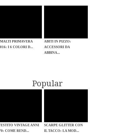
SMALTI PRIMAVERA
ABITI IN PIZZO:
016: I 6 COLORI D...
ACCESSORI DA
ABBINA...
Popular
VESTITO VINTAGE ANNI
SCARPE GLITTER CON
'70: COME REND...
IL TACCO: LA MOD...