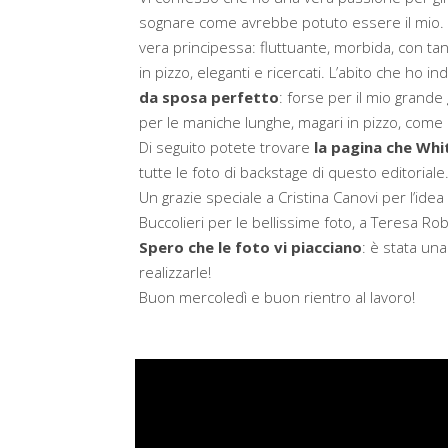
sognare come avrebbe potuto essere il mio.
vera principessa: fluttuante, morbida, con tantiss
in pizzo, eleganti e ricercati. L’abito che ho i
da sposa perfetto
: forse per il mio grand
per le maniche lunghe, magari in pizzo, come
Di seguito potete trovare
la pagina che Whi
tutte le foto di backstage di questo editoriale
Un grazie speciale a Cristina Canovi per l’idea
Buccolieri per le bellissime foto, a Teresa Rob
Spero che le foto vi piacciano
: è stata una
realizzarle!
Buon mercoledì e buon rientro al lavoro!