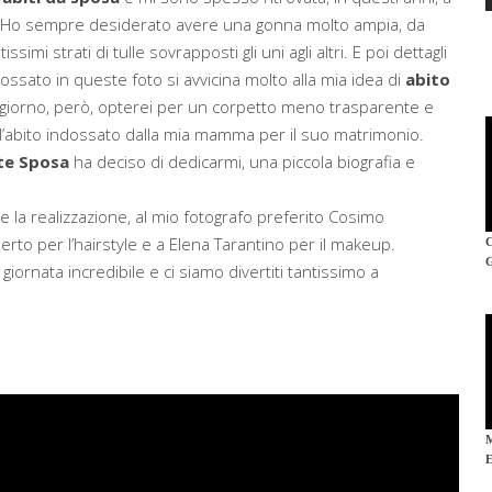
 Ho sempre desiderato avere una gonna molto ampia, da
imi strati di tulle sovrapposti gli uni agli altri. E poi dettagli
ndossato in queste foto si avvicina molto alla mia idea di
abito
e giorno, però, opterei per un corpetto meno trasparente e
 l’abito indossato dalla mia mamma per il suo matrimonio.
te Sposa
ha deciso di dedicarmi, una piccola biografia e
.
 e la realizzazione, al mio fotografo preferito Cosimo
erto per l’hairstyle e a Elena Tarantino per il makeup.
 giornata incredibile e ci siamo divertiti tantissimo a
E