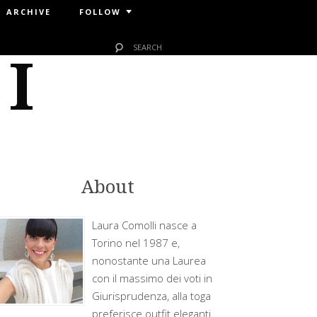
ARCHIVE
FOLLOW
 I
About
Laura Comolli nasce a
Torino nel 1987 e,
nonostante una Laurea
con il massimo dei voti in
Giurisprudenza, alla toga
preferisce outfit eleganti