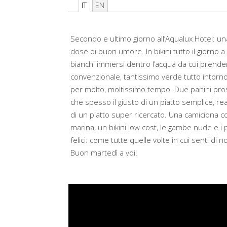
IT
EN
Secondo e ultimo giorno all’Aqualux Hotel: una
dose di buon umore. In bikini tutto il giorno a 
bianchi immersi dentro l’acqua da cui prende
convenzionale, tantissimo verde tutto intorno
per molto, moltissimo tempo. Due panini pros
che spesso il giusto di un piatto semplice, r
di un piatto super ricercato. Una camiciona con
marina, un bikini low cost, le gambe nude e i pie
felici: come tutte quelle volte in cui senti di 
Buon martedì a voi!