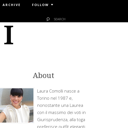
ARCHIVE
FOLLOW
 I
About
Laura Comolli nasce a
Torino nel 1987 e,
nonostante una Laurea
con il massimo dei voti in
Giurisprudenza, alla toga
preferisce outfit eleganti