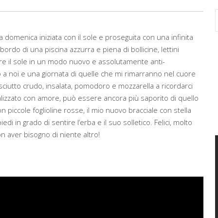
 domenica iniziata con il sole e proseguita con una infinita
bordo di una piscina azzurra e piena di bollicine, lettini
re il sole in un modo nuovo e assolutamente anti-
 a noi e una giornata di quelle che mi rimarranno nel cuore
ciutto crudo, insalata, pomodoro e mozzarella a ricordarci
ealizzato con amore, può essere ancora più saporito di quello
 piccole foglioline rosse, il mio nuovo bracciale con stella
di in grado di sentire l’erba e il suo solletico. Felici, molto
non aver bisogno di niente altro!