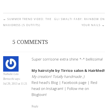
←
SUMMER TREND VIDEO: THE
GLI SMALTI FABY: RAINBOW ON
Post navigation
MAXIDRESS (5 OUTFITS)
YOUR NAILS
→
5 COMMENTS
Super sorrisone extra shine *-* bellissima!
My hairstyle by Tirrico salon & HairMed!
Nathalie Leto
My creation! Totally handmade ;)
Bertocchi
says:
Red head's Blog | Facebook page | Red
Jul 29, 2013 at 11:21
head on Instagram! | Follow me on
Bloglovin!
Reply