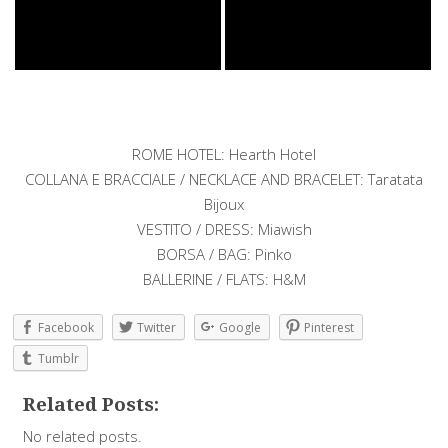
ROME HOTEL: Hearth Hotel
COLLANA E BRACCIALE / NECKLACE AND BRACELET: Taratata
Bijoux
VESTITO / DRESS: Miawish
BORSA / BAG: Pinko
BALLERINE / FLATS: H&M
Facebook
Twitter
Google
Pinterest
Tumblr
Related Posts:
No related posts.