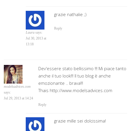
grazie nathalie ;)
Reply
Laura
says:
Jul 30, 2013 at
13:18
Dev'essere stato bellissimo !!! Mi piace tanto
anche il tuo look!!! Il tuo blog è anche
emozionante .. brava!!!
modelsadvices.com
Thais http://www.modelsadvices.com
says:
Jul 29, 2013 at 14:24
Reply
grazie mille sei dolcissima!