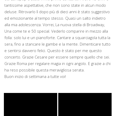
tantissime aspettative, che non sono state in alcun modo
deluse. Ritrovarlo lì dopo più di dieci anni è stato suggestivo
ed emozionante al tempo stesso. Quasi un salto indietro
alla mia adolescenza. Vorrei, La nuova stella di Broadway,
Una come te e 50 special. Vederlo comparire in mezzo alla
folla: solo lui e un pianoforte. Cantare a squarciagola tutta la
sera, fino a stancare le gambe e la mente. Dimenticare tutto
e sentirsi davvero felici. Questo è stato per me questo
concerto. Grazie Cesare per essere sempre quello che sei.
Grazie Roma per regalare magia in ogni angolo. E grazie a chi
ha reso possibile questa meravigliosa serata.
Buon inizio di settimana a tutte voi!