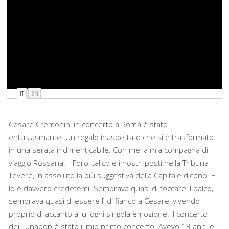
IT
EN
Cesare Cremonini in concerto a Roma è stato
entusiasmante. Un regalo inaspettato che si è trasformato
in una serata indimenticabile. Con me la mia compagna di
viaggio Rossana. Il Foro Italico e i nostri posti nella Tribuna
Tevere, in assoluto la più suggestiva della Capitale dicono. E
lo è davvero credetemi. Sembrava quasi di toccare il palco,
sembrava quasi di essere lì di fianco a Cesare, vivendo
proprio di accanto a lui ogni singola emozione. Il concerto
dei Lunapop è stato il mio primo concerto. Avevo 13 anni e