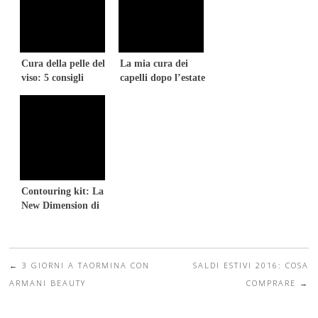
Cura della pelle del
La mia cura dei
viso: 5 consigli
capelli dopo l’estate
Contouring kit: La
New Dimension di
Estée Lauder
←
3 GIORNI A TAORMINA CON
SALDI ESTIVI 2016: COSA
Post navigation
ARMANI BEAUTY
COMPRARE
→