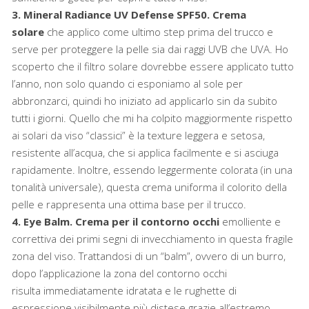
3. Mineral Radiance UV Defense SPF50.
Crema
solare
che applico come ultimo step prima del trucco e
serve per proteggere la pelle sia dai raggi UVB che UVA. Ho
scoperto che il filtro solare dovrebbe essere applicato tutto
l’anno, non solo quando ci esponiamo al sole per
abbronzarci, quindi ho iniziato ad applicarlo sin da subito
tutti i giorni. Quello che mi ha colpito maggiormente rispetto
ai solari da viso “classici” è la texture leggera e setosa,
resistente all’acqua, che si applica facilmente e si asciuga
rapidamente. Inoltre, essendo leggermente colorata (in una
tonalità universale), questa crema uniforma il colorito della
pelle e rappresenta una ottima base per il trucco.
4. Eye Balm.
Crema per il contorno occhi
emolliente e
correttiva dei primi segni di invecchiamento in questa fragile
zona del viso. Trattandosi di un “balm”, ovvero di un burro,
dopo l’applicazione la zona del contorno occhi
risulta immediatamente idratata e le rughette di
espressione visibilmente più distese grazie all’estremo