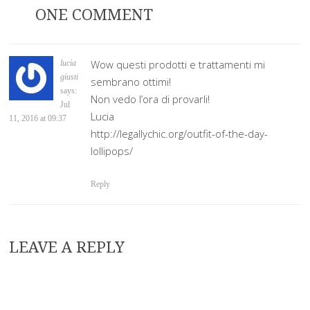
ONE COMMENT
Wow questi prodotti e trattamenti mi
lucia
giusti
sembrano ottimi!
says:
Non vedo l’ora di provarli!
Jul
Lucia
11, 2016 at 09:37
http://legallychic.org/outfit-of-the-day-
lollipops/
Reply
LEAVE A REPLY