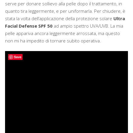
serve per donare sollievo alla pelle dopo il trattamento, in
quanto tira leggermente, e per uniformarla. Per chiudere, è
stata la volta dell’applicazione della protezione solare
Ultra
Facial Defense SPF 50
ad ampio spettro UVA/UVB. La mia
pelle appariva ancora leggermente arrossata, ma questo
non mi ha impedito di tornare subito operativa.
Save