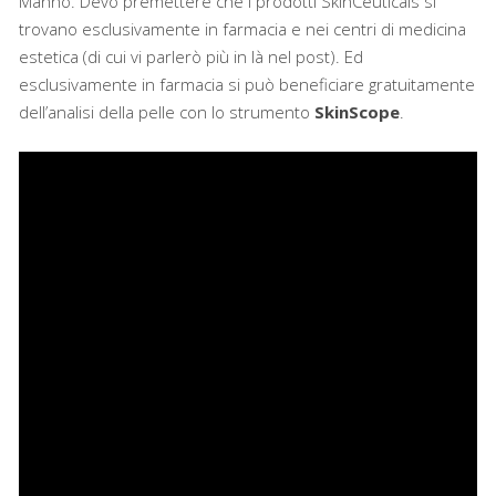
Manno. Devo premettere che i prodotti SkinCeuticals si
trovano esclusivamente in farmacia e nei centri di medicina
estetica (di cui vi parlerò più in là nel post). Ed
esclusivamente in farmacia si può beneficiare gratuitamente
dell’analisi della pelle con lo strumento
SkinScope
.