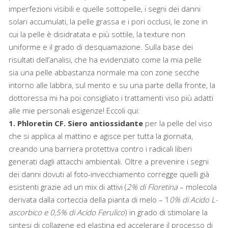
imperfezioni visibili e quelle sottopelle, i segni dei danni
solari accumulati, la pelle grassa e i pori occlusi, le zone in
cui la pelle è disidratata e più sottile, la texture non
uniforme e il grado di desquamazione. Sulla base dei
risultati dell’analisi, che ha evidenziato come la mia pelle
sia una pelle abbastanza normale ma con zone secche
intorno alle labbra, sul mento e su una parte della fronte, la
dottoressa mi ha poi consigliato i trattamenti viso più adatti
alle mie personali esigenze! Eccoli qui:
1. Phloretin CF. S
iero antiossidante
per la pelle del viso
che si applica al mattino e agisce per tutta la giornata,
creando una barriera protettiva contro i radicali liberi
generati dagli attacchi ambientali. Oltre a prevenire i segni
dei danni dovuti al foto-invecchiamento corregge quelli già
esistenti grazie ad un mix di attivi (
2% di Floretina
– molecola
derivata dalla corteccia della pianta di melo – 1
0% di Acido L-
ascorbico e 0,5% di Acido Ferulico
) in grado di stimolare la
sintesi di collagene ed elastina ed accelerare il processo di