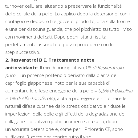
turnover cellulare, aiutando a preservare la funzionalità
delle cellule della pelle. Lo applico dopo la detersione: con il
contagocce deposito tre gocce di prodotto, una sulla fronte
e una per ciascuna guancia, che poi picchietto su tutto il viso
con movimenti delicati. Dopo pochi istanti risulta
perfettamente assorbito e posso procedere con lo
step successivo.
2. Resveratrol B E.
Trattamento notte
antiossidante.
Il mix di principi attivi (
1% di Resveratrolo
puro
– un potente polifenolo derivato dalla pianta del
caprifoglio giapponese, noto per la sua capacità di
aumentare le difese endogene della pelle –
0,5% di Baicalina
e 1% di Alfa-Tocoferolo
), aiuta a proteggere e rinforzare le
naturali difese cutanee dallo stress ossidativo e riduce le
imperfezioni della pelle e gli effetti della degradazione del
collagene. Lo utilizzo quotidianamente alla sera, dopo
un’accurata detersione e, come per il Phloretin CF, sono
sufficienti 3 gocce per coprire tutto il viso.