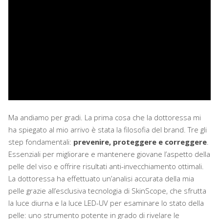
Ma andiamo per gradi. La prima cosa che la dottoressa mi
ha spiegato al mio arrivo è stata la filosofia del brand. Tre gli
step fondamentali:
prevenire, proteggere e correggere
.
Essenziali per migliorare e mantenere giovane l’aspetto della
pelle del viso e offrire risultati anti-invecchiamento ottimali.
La dottoressa ha effettuato un’analisi accurata della mia
pelle grazie all’esclusiva tecnologia di SkinScope, che sfrutta
la luce diurna e la luce LED-UV per esaminare lo stato della
pelle: uno strumento potente in grado di rivelare le