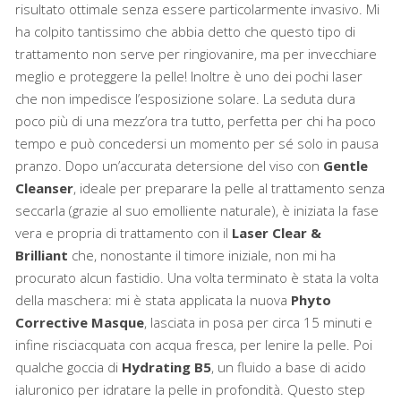
risultato ottimale senza essere particolarmente invasivo. Mi
ha colpito tantissimo che abbia detto che questo tipo di
trattamento non serve per ringiovanire, ma per invecchiare
meglio e proteggere la pelle! Inoltre è uno dei pochi laser
che non impedisce l’esposizione solare. La seduta dura
poco più di una mezz’ora tra tutto, perfetta per chi ha poco
tempo e può concedersi un momento per sé solo in pausa
pranzo. Dopo un’accurata detersione del viso con
Gentle
Cleanser
, ideale per preparare la pelle al trattamento senza
seccarla (grazie al suo emolliente naturale), è iniziata la fase
vera e propria di trattamento con il
Laser Clear &
Brilliant
che, nonostante il timore iniziale, non mi ha
procurato alcun fastidio. Una volta terminato è stata la volta
della maschera: mi è stata applicata la nuova
Phyto
Corrective Masque
,
lasciata in posa per circa 15 minuti e
infine risciacquata con acqua fresca, per lenire la pelle. Poi
qualche goccia di
Hydrating B5
, un fluido a base di acido
ialuronico
per idratare la pelle in profondità. Questo step