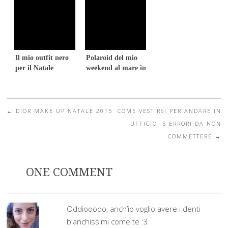
Il mio outfit nero
Polaroid del mio
per il Natale
weekend al mare in
Liguria
←
DIOR MAKE UP NATALE 2015
COME VESTIRSI PER ANDARE IN
Post navigation
UFFICIO: 5 ERRORI DA NON
COMMETTERE
→
ONE COMMENT
Oddiooooo, anch’io voglio avere i denti
bianchissimi come te :3