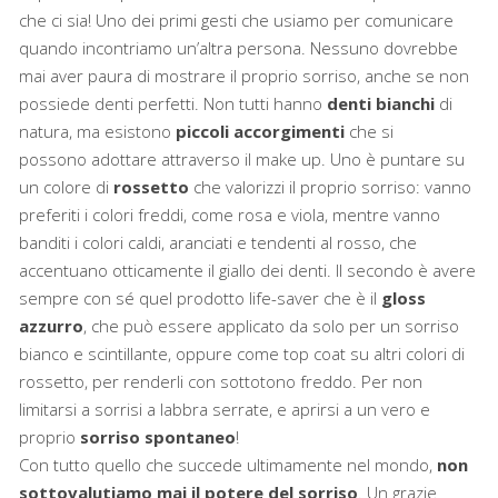
che ci sia! Uno dei primi gesti che usiamo per comunicare
quando incontriamo un’altra persona. Nessuno dovrebbe
mai aver paura di mostrare il proprio sorriso, anche se non
possiede denti perfetti. Non tutti hanno
denti bianchi
di
natura, ma esistono
piccoli accorgimenti
che si
possono adottare attraverso il make up. Uno è puntare su
un colore di
rossetto
che valorizzi il proprio sorriso: vanno
preferiti i colori freddi, come rosa e viola, mentre vanno
banditi i colori caldi, aranciati e tendenti al rosso, che
accentuano otticamente il giallo dei denti. Il secondo è avere
sempre con sé quel prodotto life-saver che è il
gloss
azzurro
, che può essere applicato da solo per un sorriso
bianco e scintillante, oppure come top coat su altri colori di
rossetto, per renderli con sottotono freddo. Per non
limitarsi a sorrisi a labbra serrate, e aprirsi a un vero e
proprio
sorriso spontaneo
!
Con tutto quello che succede ultimamente nel mondo,
non
sottovalutiamo mai il potere del sorriso
. Un grazie