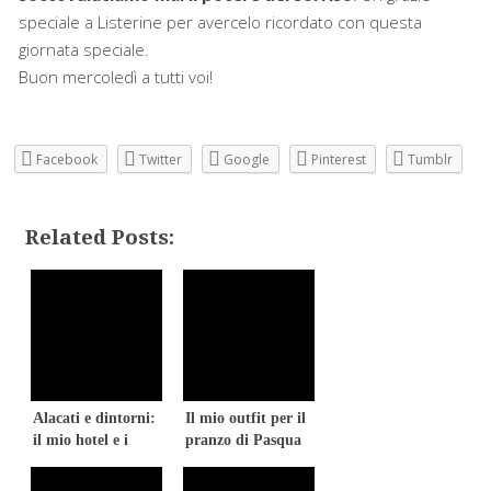
speciale a Listerine per avercelo ricordato con questa
giornata speciale.
Buon mercoledì a tutti voi!
Facebook
Twitter
Google
Pinterest
Tumblr
Related Posts:
Alacati e dintorni:
Il mio outfit per il
il mio hotel e i
pranzo di Pasqua
mulini bianchi