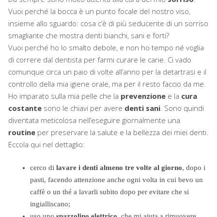
Vuoi perché la bocca è un punto focale del nostro viso,
insieme allo sguardo: cosa c’è di più seducente di un sorriso
smagliante che mostra denti bianchi, sani e forti?
Vuoi perché ho lo smalto debole, e non ho tempo né voglia
di correre dal dentista per farmi curare le carie. Ci vado
comunque circa un paio di volte all’anno per la detartrasi e il
controllo della mia igiene orale, ma per il resto faccio da me.
Ho imparato sulla mia pelle che la
prevenzione
e la
cura
costante
sono le chiavi per avere
denti sani
. Sono quindi
diventata meticolosa nell’eseguire giornalmente una
routine
per preservare la salute e la bellezza dei miei denti.
Eccola qui nel dettaglio:
cerco di
lavare i denti almeno tre volte al giorno
, dopo i
pasti, facendo attenzione anche ogni volta in cui bevo un
caffè o un thé a lavarli subito dopo per evitare che si
ingialliscano;
uso uno
spazzolino elettrico
, che mi aiuta a rimuovere