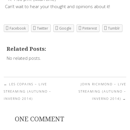
Can’t wait to hear your thought and opinions about it!
Facebook
Twitter
Google
Pinterest
Tumblr
Related Posts:
No related posts.
←
LES COPAINS – LIVE
JOHN RICHMOND – LIVE
Post navigation
STREAMING (AUTUNNO –
STREAMING (AUTUNNO –
INVERNO 2014)
INVERNO 2014)
→
ONE COMMENT