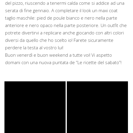
del pizzo, riuscendo a tenermi calda come si addice ad una
serata di fine gennaio. A completare il look un maxi coat
taglio maschile: pied de poule bianco e nero nella parte
anteriore e nero opaco nella parte posteriore. Un outfit che
potrete divertirvi a replicare anche giocando con altri colori
diversi da quello che ho scelto io! Farete sicuramente
perdere la testa al vostro lui!
Buon venerdì e buon weekend a tutte voi! Vi aspetto
domani con una nuova puntata de “Le ricette del sabato”!