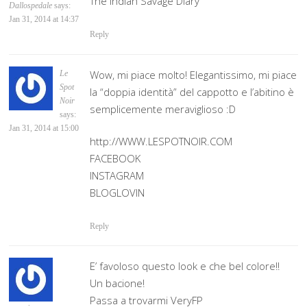
The Indian Savage Diary
Dallospedale
says:
Jan 31, 2014 at 14:37
Reply
Wow, mi piace molto! Elegantissimo, mi piace
Le
Spot
la “doppia identità” del cappotto e l’abitino è
Noir
semplicemente meraviglioso :D
says:
Jan 31, 2014 at 15:00
http://WWW.LESPOTNOIR.COM
FACEBOOK
INSTAGRAM
BLOGLOVIN
Reply
E’ favoloso questo look e che bel colore!!
Un bacione!
Passa a trovarmi VeryFP