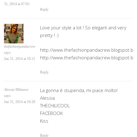
31, 2014 at 07:03
Reply
Love your style a lot ! So elegant and very
pretty ! :)
thefashionpandacrew
http://www.thefashionpandacrew.blogspot.be
says:
http://www.thefashionpandacrew.blogspot.be
Jan 31, 2014 at 10:21
Reply
La gonna è stupenda, mi piace molto!
Alessia Milanese
says:
Alessia
Jan 31, 2014 at 10:28
THECHILICOOL
FACEBOOK
Kiss
Reply