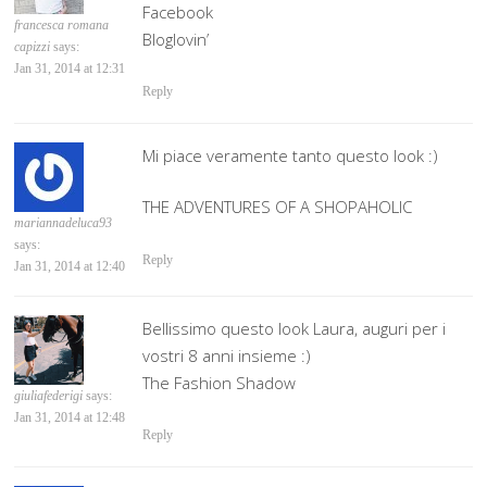
Facebook
francesca romana
Bloglovin’
capizzi
says:
Jan 31, 2014 at 12:31
Reply
Mi piace veramente tanto questo look :)
THE ADVENTURES OF A SHOPAHOLIC
mariannadeluca93
says:
Reply
Jan 31, 2014 at 12:40
Bellissimo questo look Laura, auguri per i
vostri 8 anni insieme :)
The Fashion Shadow
giuliafederigi
says:
Jan 31, 2014 at 12:48
Reply