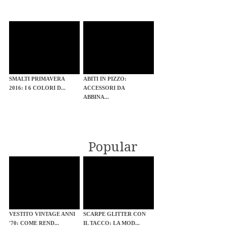
SMALTI PRIMAVERA
ABITI IN PIZZO:
2016: I 6 COLORI D...
ACCESSORI DA
ABBINA...
Popular
VESTITO VINTAGE ANNI
SCARPE GLITTER CON
'70: COME REND...
IL TACCO: LA MOD...