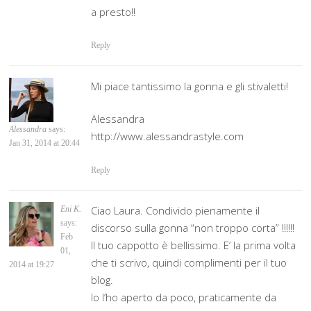
a presto!!
Reply
Mi piace tantissimo la gonna e gli stivaletti!
Alessandra
Alessandra
says:
http://www.alessandrastyle.com
Jan 31, 2014 at 20:44
Reply
Ciao Laura. Condivido pienamente il
Eni K.
says:
discorso sulla gonna “non troppo corta” !!!!!!
Feb
Il tuo cappotto è bellissimo. E’ la prima volta
01,
che ti scrivo, quindi complimenti per il tuo
2014 at 19:27
blog.
Io l’ho aperto da poco, praticamente da