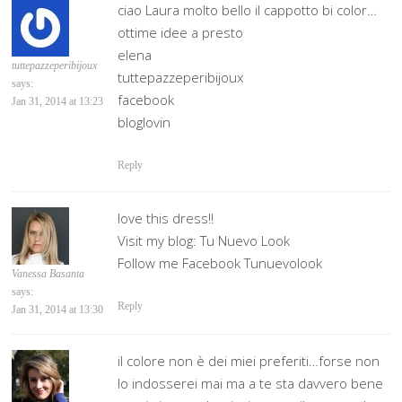
ciao Laura molto bello il cappotto bi color…
ottime idee a presto
elena
tuttepazzeperibijoux
tuttepazzeperibijoux
says:
facebook
Jan 31, 2014 at 13:23
bloglovin
Reply
love this dress!!
Visit my blog:
Tu Nuevo Look
Follow me Facebook Tunuevolook
Vanessa Basanta
says:
Reply
Jan 31, 2014 at 13:30
il colore non è dei miei preferiti…forse non
lo indosserei mai ma a te sta davvero bene