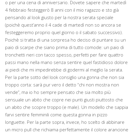
o per una cena di anniversario. Dovete sapere che martedì
4 febbraio festeggerò 8 anni con il mio ragazzo e sto già
pensando al look giusto per la nostra serata speciale
(poichè quest’anno il 4 cade di martedì non so ancora se
festeggeremo proprio quel giorno o il sabato successivo).
Poichè si tratta di una sorpresa ho deciso di puntare su un
paio di scarpe che siano prima di tutto comode: un paio di
tronchetti neri con tacco spesso, perfetti per fare quattro
passi mano nella mano senza sentire quel fastidioso dolore
ai piedi che mi impedirebbe di godermi al meglio la serata.
Per la parte sotto del look consiglio una gonna che non sia
troppo corta: sarà pur vero il detto “chi non mostra non
vende”, ma io ho sempre pensato che sia molto più
sensuale un abito che copre nei punti giusti piuttosto che
un abito che scopre troppo (e male). Un modello che sappia
farvi sentire femminili come questa gonna in pizzo
longuette. Per la parte sopra, invece, ho scelto di abbinare
un micro pull che richiama perfettamente il colore arancione