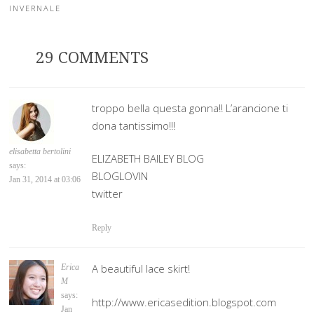
INVERNALE
29 COMMENTS
troppo bella questa gonna!! L’arancione ti
dona tantissimo!!!
elisabetta bertolini
ELIZABETH BAILEY BLOG
says:
BLOGLOVIN
Jan 31, 2014 at 03:06
twitter
Reply
A beautiful lace skirt!
Erica
M
says:
http://www.ericasedition.blogspot.com
Jan