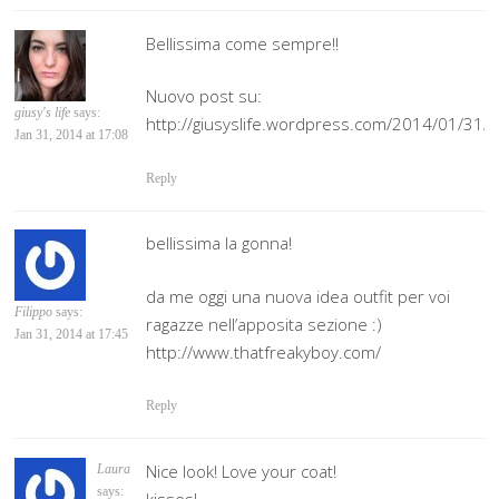
Bellissima come sempre!!
Nuovo post su:
giusy's life
says:
http://giusyslife.wordpress.com/2014/01/31/l
Jan 31, 2014 at 17:08
Reply
bellissima la gonna!
da me oggi una nuova idea outfit per voi
Filippo
says:
ragazze nell’apposita sezione :)
Jan 31, 2014 at 17:45
http://www.thatfreakyboy.com/
Reply
Nice look! Love your coat!
Laura
says: