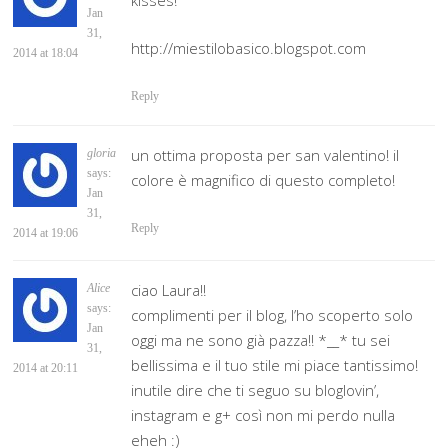
kisses!
Jan
31,
http://miestilobasico.blogspot.com
2014 at 18:04
Reply
un ottima proposta per san valentino! il
gloria
says:
colore è magnifico di questo completo!
Jan
31,
Reply
2014 at 19:06
ciao Laura!!
Alice
says:
complimenti per il blog, l’ho scoperto solo
Jan
oggi ma ne sono già pazza!! *__* tu sei
31,
bellissima e il tuo stile mi piace tantissimo!
2014 at 20:11
inutile dire che ti seguo su bloglovin’,
instagram e g+ così non mi perdo nulla
eheh :)