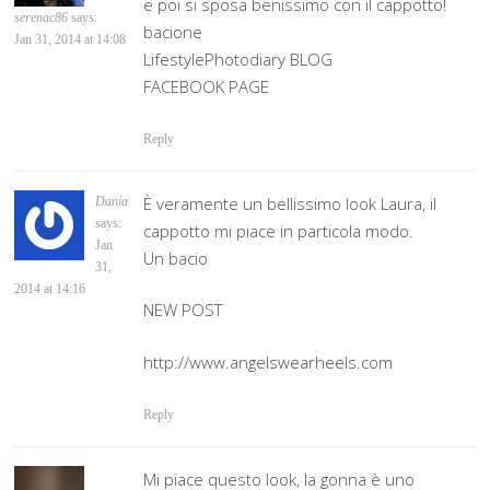
e poi si sposa benissimo con il cappotto!
serenac86
says:
bacione
Jan 31, 2014 at 14:08
LifestylePhotodiary BLOG
FACEBOOK PAGE
Reply
È veramente un bellissimo look Laura, il
Dania
says:
cappotto mi piace in particola modo.
Jan
Un bacio
31,
2014 at 14:16
NEW POST
http://www.angelswearheels.com
Reply
Mi piace questo look, la gonna è uno