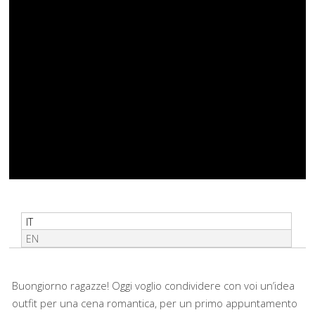
IT
EN
Buongiorno ragazze! Oggi voglio condividere con voi un’idea
outfit per una cena romantica, per un primo appuntamento