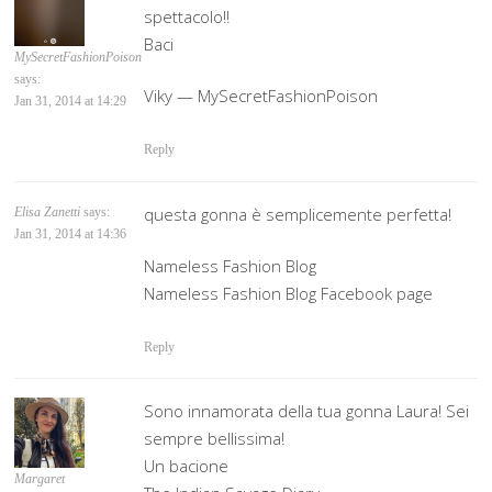
spettacolo!!
Baci
MySecretFashionPoison
says:
Viky — MySecretFashionPoison
Jan 31, 2014 at 14:29
Reply
questa gonna è semplicemente perfetta!
Elisa Zanetti
says:
Jan 31, 2014 at 14:36
Nameless Fashion Blog
Nameless Fashion Blog Facebook page
Reply
Sono innamorata della tua gonna Laura! Sei
sempre bellissima!
Un bacione
Margaret