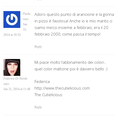
Adoro questo punto di arancione e la gonna
Paola
says:
in pizzo è favolosa! Anche io e mio marito ci
Jan
siamo messi insieme a febbraio, era il 20
31,
febbraio 2000, come passa il tempo!
2014 at 10:33
Reply
Mi piace molto l’abbinamento dei colori..
quel color mattone poi è davvero bello :)
Federica Di Nardo
Federica
says:
http://www.thecutielicious.com
Jan 31, 2014 at 11:48
The Cutielicious
Reply