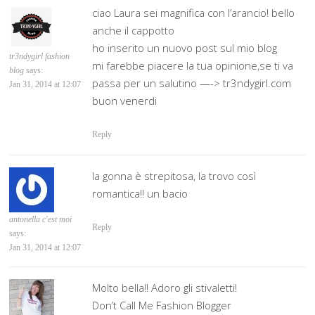
ciao Laura sei magnifica con l’arancio! bello
anche il cappotto
ho inserito un nuovo post sul mio blog
tr3ndygirl fashion
mi farebbe piacere la tua opinione,se ti va
blog
says:
passa per un salutino —-> tr3ndygirl.com
Jan 31, 2014 at 12:07
buon venerdi
Reply
la gonna è strepitosa, la trovo così
romantica!! un bacio
antonella c'est moi
Reply
says:
Jan 31, 2014 at 12:07
Molto bella!! Adoro gli stivaletti!
Don’t Call Me Fashion Blogger