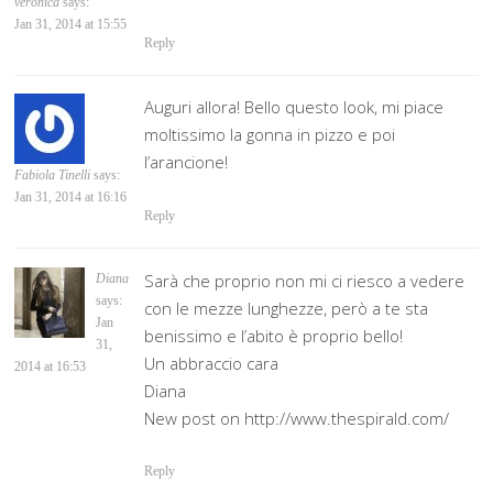
veronica
says:
Jan 31, 2014 at 15:55
Reply
Auguri allora! Bello questo look, mi piace
moltissimo la gonna in pizzo e poi
l’arancione!
Fabiola Tinelli
says:
Jan 31, 2014 at 16:16
Reply
Sarà che proprio non mi ci riesco a vedere
Diana
says:
con le mezze lunghezze, però a te sta
Jan
benissimo e l’abito è proprio bello!
31,
Un abbraccio cara
2014 at 16:53
Diana
New post on http://www.thespirald.com/
Reply