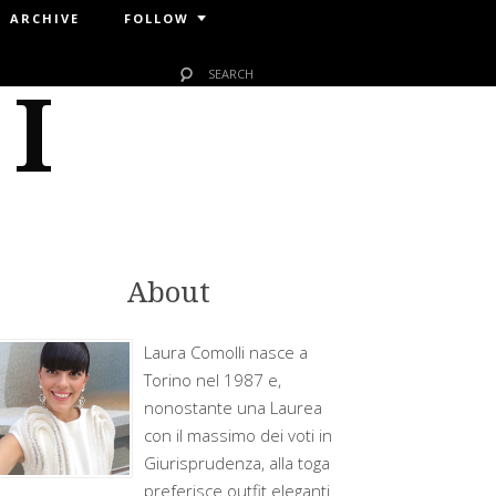
ARCHIVE
FOLLOW
 I
About
Laura Comolli nasce a
Torino nel 1987 e,
nonostante una Laurea
con il massimo dei voti in
Giurisprudenza, alla toga
preferisce outfit eleganti