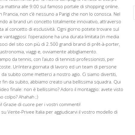
ica mattina alle 9:00 sul famoso portale di shopping online.
Francia, non c’è nessuno a Parigi che non lo conosca. Nel
endo ai brand un concetto totalmente innovativo, attraverso
ata al concetto di esclusività. Ogni giorno potete trovare sul
 vantaggiosi: l’operazione ha una durata limitata (in media
 soci del sito con più di 2.500 grandi brand di prêt-à-porter,
 gastronomia, viaggi e, ovviamente abbigliamento.
ampo da tennis, con l’aiuto di tennisti professionisti, per
coste. Un’intera giornata di lavoro ed un team di persone
a subito come metterci a nostro agio. Ci siamo divertiti,
e fin da subito, abbiamo creato una bellissima squadra. Qui
video finale: non è bellissimo? Adoro il montaggio: avete visto
mo colpo? Ahahah ;)
! Grazie di cuore per i vostri commenti!
su Vente-Privee Italia per aggiudicarvi il vostro modello di