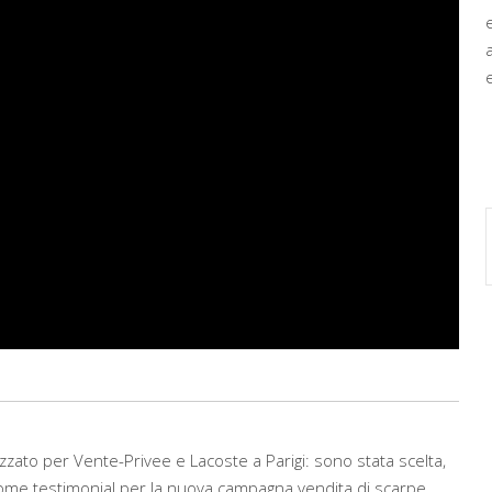
e
izzato per Vente-Privee e Lacoste a Parigi: sono stata scelta,
 come testimonial per la nuova campagna vendita di scarpe