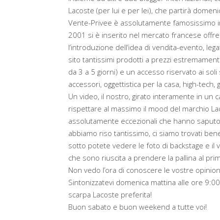
Lacoste (per lui e per lei), che partirà domen
Vente-Privee è assolutamente famosissimo in 
2001 si è inserito nel mercato francese offr
l’introduzione dell’idea di vendita-evento, leg
sito tantissimi prodotti a prezzi estremamente
da 3 a 5 giorni) e un accesso riservato ai soli
accessori, oggettistica per la casa, high-tech,
Un video, il nostro, girato interamente in un c
rispettare al massimo il mood del marchio La
assolutamente eccezionali che hanno saputo d
abbiamo riso tantissimo, ci siamo trovati ben
sotto potete vedere le foto di backstage e il 
che sono riuscita a prendere la pallina al pri
Non vedo l’ora di conoscere le vostre opinioni
Sintonizzatevi domenica mattina alle ore 9:00 
scarpa Lacoste preferita!
Buon sabato e buon weekend a tutte voi!