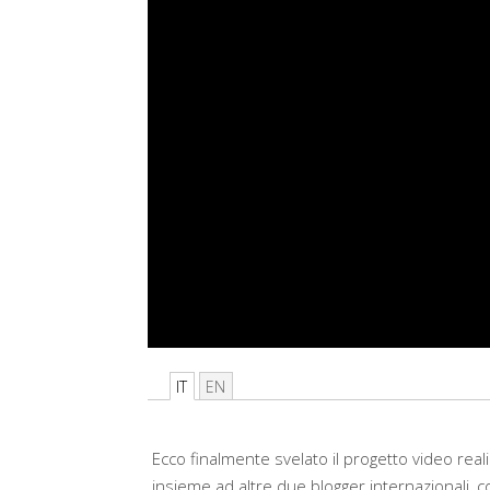
IT
EN
Ecco finalmente svelato il progetto video real
insieme ad altre due blogger internazionali,