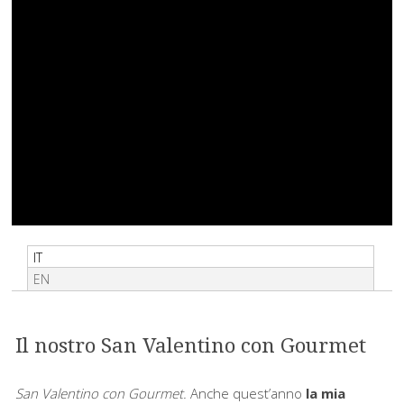
IT
EN
Il nostro San Valentino con Gourmet
San Valentino con Gourmet.
Anche quest’anno
la mia