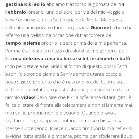
gattina Kiki ed io
abbiamo trascorso la giornata del
14
Febbraio
lontane l’una dall’altra, per via del mio viaggio a
New York in vista della Settimana della Moda. Ma questa
volta abbiamo giocato d’anticipo grazie a
Gourmet
, che ci ha
offerto una bellissima occasione di trascorrere del
tempo insieme
proprio la sera prima della mia partenza.
Per me è arrivato un mazzo di coloratissime gerbere, per
Kiki
una deliziosa cena da leccarsi letteralmente i baffi
(non perdetevela nel video al fondo di questo post)! Tanti
bacini (d’altronde siamo a San Valentino), tante coccole, il
nostro gioco preferito che è nascondino, del buon cibo… Il
tutto documentato da questo shooting fotografico e da un
piccolo
video
! Devo dire che Kiki, a differenza di tanti gatti, è
felice di stare di fronte alla telecamera e non si lamenta mai,
ma i selfie proprio non le piacciono. Quando provo a
scattarne uno, scappa via lontana, come se chissà cosa
stesse succedendo. Invece quando tiro fuori la mia reflex si
avvicina, tutta arzilla e pimpante, pronta per sfoderare il suo