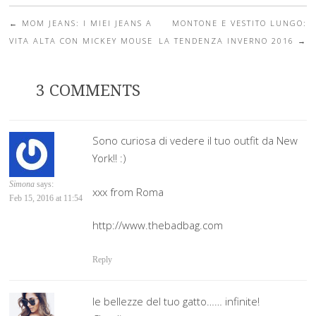
←
MOM JEANS: I MIEI JEANS A
MONTONE E VESTITO LUNGO:
Post navigation
VITA ALTA CON MICKEY MOUSE
LA TENDENZA INVERNO 2016
→
3 COMMENTS
Sono curiosa di vedere il tuo outfit da New
York!! :)
Simona
says:
xxx from Roma
Feb 15, 2016 at 11:54
http://www.thebadbag.com
Reply
le bellezze del tuo gatto…… infinite!