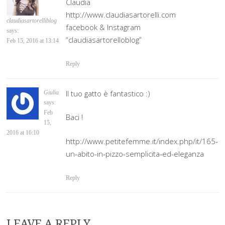
Claudia
http://www.claudiasartorelli.com
claudiasartorelliblog
facebook & Instagram
says:
“claudiasartorelloblog”
Feb 15, 2016 at 13:14
Reply
Il tuo gatto è fantastico :)
Giulia
says:
Feb
Baci !
15,
2016 at 16:10
http://www.petitefemme.it/index.php/it/165-
un-abito-in-pizzo-semplicita-ed-eleganza
Reply
LEAVE A REPLY