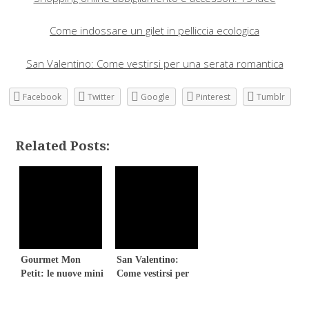
Come indossare un gilet in pelliccia ecologica
San Valentino: Come vestirsi per una serata romantica
Facebook
Twitter
Google
Pinterest
Tumblr
Related Posts:
Gourmet Mon
San Valentino:
Petit: le nuove mini
Come vestirsi per
porzioni di cibo per
una serata
gatti
romantica