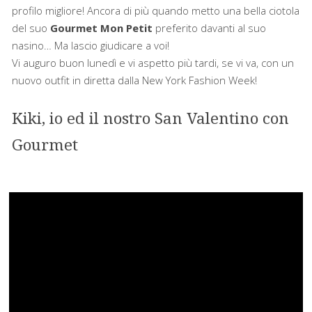
profilo migliore! Ancora di più quando metto una bella ciotola
del suo
Gourmet Mon Petit
preferito davanti al suo
nasino… Ma lascio giudicare a voi!
Vi auguro buon lunedì e vi aspetto più tardi, se vi va, con un
nuovo outfit in diretta dalla New York Fashion Week!
Kiki, io ed il nostro San Valentino con
Gourmet