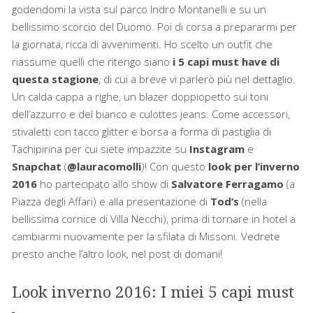
godendomi la vista sul parco Indro Montanelli e su un
bellissimo scorcio del Duomo. Poi di corsa a prepararmi per
la giornata, ricca di avvenimenti. Ho scelto un outfit che
riassume quelli che ritengo siano
i 5 capi must have di
questa stagione
, di cui a breve vi parlerò più nel dettaglio.
Un calda cappa a righe, un blazer doppiopetto sui toni
dell’azzurro e del bianco e culottes jeans. Come accessori,
stivaletti con tacco glitter e borsa a forma di pastiglia di
Tachipirina per cui siete impazzite su
Instagram
e
Snapchat
(
@lauracomolli
)! Con questo
look per l’inverno
2016
ho partecipato allo show di
Salvatore
Ferragamo
(a
Piazza degli Affari) e alla presentazione di
Tod’s
(nella
bellissima cornice di Villa Necchi), prima di tornare in hotel a
cambiarmi nuovamente per la sfilata di Missoni. Vedrete
presto anche l’altro look, nel post di domani!
Look inverno 2016: I miei 5 capi must