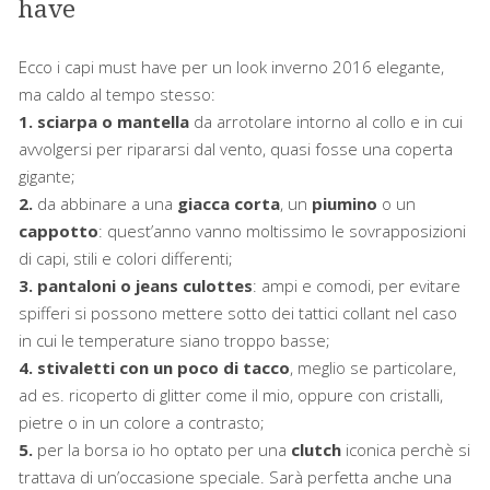
have
Ecco i capi must have per un look inverno 2016 elegante,
ma caldo al tempo stesso:
1. sciarpa o mantella
da arrotolare intorno al collo e in cui
avvolgersi per ripararsi dal vento, quasi fosse una coperta
gigante;
2.
da abbinare a una
giacca corta
, un
piumino
o un
cappotto
: quest’anno vanno moltissimo le sovrapposizioni
di capi, stili e colori differenti;
3. pantaloni o jeans culottes
: ampi e comodi, per evitare
spifferi si possono mettere sotto dei tattici collant nel caso
in cui le temperature siano troppo basse;
4. stivaletti con un poco di tacco
, meglio se particolare,
ad es. ricoperto di glitter come il mio, oppure con cristalli,
pietre o in un colore a contrasto;
5.
per la borsa io ho optato per una
clutch
iconica perchè si
trattava di un’occasione speciale. Sarà perfetta anche una