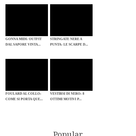
GONNA MIDI: OUTFIT
STRINGATE NERE A
DAL SAPORE VINTA...
PUNTA: LE SCARPE D...
FOULARD AL COLLO:
VESTIRSI DI NERO: 8
COME SI PORTA QUE...
OTTIMI MOTIVI P...
Popular