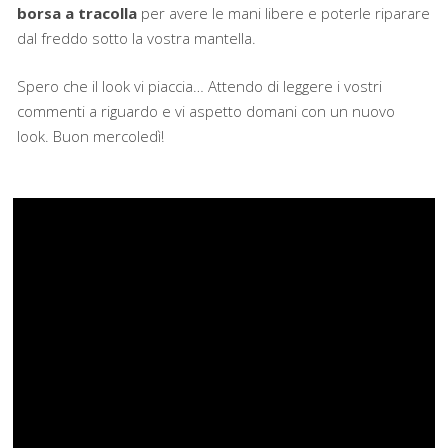
borsa a tracolla
per avere le mani libere e poterle riparare
dal freddo sotto la vostra mantella.
Spero che il look vi piaccia… Attendo di leggere i vostri
commenti a riguardo e vi aspetto domani con un nuovo
look. Buon mercoledì!