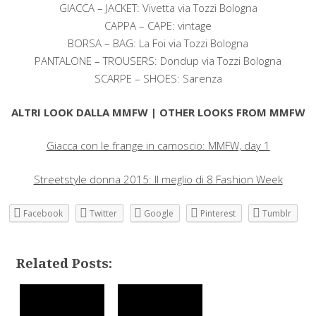
GIACCA – JACKET: Vivetta via Tozzi Bologna
CAPPA – CAPE: vintage
BORSA – BAG: La Foi via Tozzi Bologna
PANTALONE – TROUSERS: Dondup via Tozzi Bologna
SCARPE – SHOES: Sarenza
ALTRI LOOK DALLA MMFW | OTHER LOOKS FROM MMFW
Giacca con le frange in camoscio: MMFW, day 1
Streetstyle donna 2015: Il meglio di 8 Fashion Week
Facebook
Twitter
Google
Pinterest
Tumblr
Related Posts: