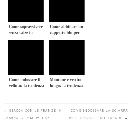
Come sopravvivere
Come abbinare un
senza calze in
cappotto blu per
inverno? 8 consigli!
l’inverno 2016?
Come indossare il
Montone e vestito
velluto: la tendenza
lungo: la tendenza
moda inverno 2016
inverno 2016
←
GIACCA CON LE FRANGE IN
COME INDOSSARE LA SCIARPA
Post navigation
CAMOSCIO: MMFW, DAY 1
PER RIPARARSI DAL FREDDO
→