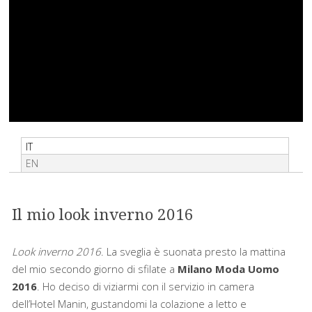
IT
EN
Il mio look inverno 2016
Look inverno 2016
. La sveglia è suonata presto la mattina
del mio secondo giorno di sfilate a
Milano Moda Uomo
2016
. Ho deciso di viziarmi con il servizio in camera
dell’Hotel Manin, gustandomi la colazione a letto e