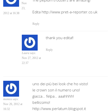
The peplum trousers are amazing!
Nov
23,
Edita http://www.pret-a-reporter.co.uk
2012 at 16:38
Reply
thank you edita!!
Reply
Laura
says:
Nov 27, 2012 at
22:37
uno dei più bei look che ho visto!
le crown son il numero uno!
giacca… felpa… aaahhhh!
monica
says:
bellissimo!
Nov 26, 2012 at
http://www.perlatum.blogspot.it
16:32