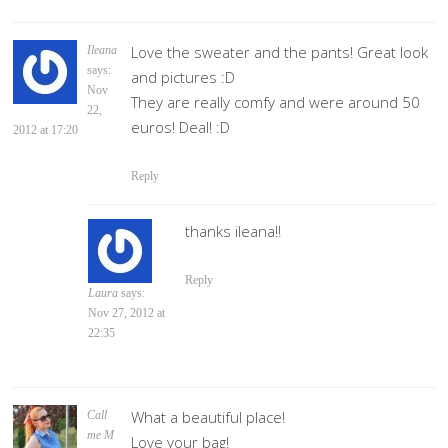
Love the sweater and the pants! Great look
Ileana
says:
and pictures :D
Nov
They are really comfy and were around 50
22,
euros! Deal! :D
2012 at 17:20
Reply
thanks ileana!!
Reply
Laura
says:
Nov 27, 2012 at
22:35
What a beautiful place!
Call
me M
Love your bag!