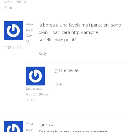
Nov 23, 2012 at
03:16
la borsa è una favola ma i pantaloni sono
katya
says:
divini!!! baci cara http://amiche-
Nov
sorelle.blogspot.it/
23,
2012 at 11:41
Reply
grazie bella!!
Reply
Laura
says:
Nov 27, 2012 at
22:37
Laura –
Edita
says: