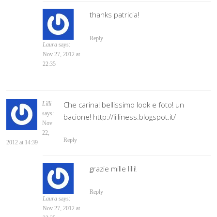
thanks patricia!
Reply
Laura
says:
Nov 27, 2012 at
22:35
Che carina! bellissimo look e foto! un
Lilli
says:
bacione! http://lilliness.blogspot.it/
Nov
22,
Reply
2012 at 14:39
grazie mille lilli!
Reply
Laura
says:
Nov 27, 2012 at