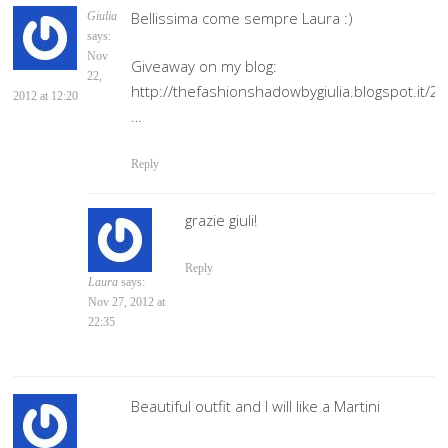
Bellissima come sempre Laura :)
Giulia
says:
Nov
Giveaway on my blog:
22,
http://thefashionshadowbygiulia.blogspot.it/2
2012 at 12:20
…
Reply
grazie giuli!
Reply
Laura
says:
Nov 27, 2012 at
22:35
Beautiful outfit and I will like a Martini