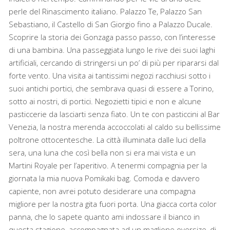
perle del Rinascimento italiano. Palazzo Te, Palazzo San
Sebastiano, il Castello di San Giorgio fino a Palazzo Ducale.
Scoprire la storia dei Gonzaga passo passo, con l’interesse
di una bambina. Una passeggiata lungo le rive dei suoi laghi
artificiali, cercando di stringersi un po’ di più per ripararsi dal
forte vento. Una visita ai tantissimi negozi racchiusi sotto i
suoi antichi portici, che sembrava quasi di essere a Torino,
sotto ai nostri, di portici. Negozietti tipici e non e alcune
pasticcerie da lasciarti senza fiato. Un te con pasticcini al Bar
Venezia, la nostra merenda accoccolati al caldo su bellissime
poltrone ottocentesche. La città illuminata dalle luci della
sera, una luna che così bella non si era mai vista e un
Martini Royale per l’aperitivo. A tenermi compagnia per la
giornata la mia nuova Pomikaki bag. Comoda e davvero
capiente, non avrei potuto desiderare una compagna
migliore per la nostra gita fuori porta. Una giacca corta color
panna, che lo sapete quanto ami indossare il bianco in
questa stagione, accompagnata ad un maglione oversize, di