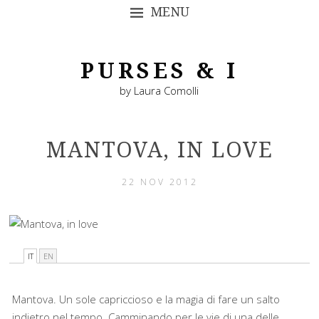
MENU
SKIP TO CONTENT
PURSES & I
by Laura Comolli
MANTOVA, IN LOVE
22 NOV 2012
IT
EN
Mantova. Un sole capriccioso e la magia di fare un salto
indietro nel tempo. Camminando per le vie di una delle