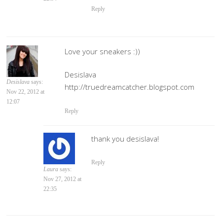
Reply
Love your sneakers :))
Desislava
Desislava
says:
http://truedreamcatcher.blogspot.com
Nov 22, 2012 at
12:07
Reply
thank you desislava!
Reply
Laura
says:
Nov 27, 2012 at
22:35