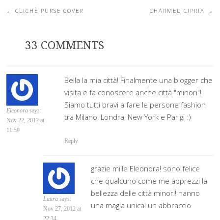
←
CLICHÈ PURSE COVER
CHARMED CIPRIA
→
Post navigation
33 COMMENTS
Bella la mia città! Finalmente una blogger che
visita e fa conoscere anche città "minori"!
Siamo tutti bravi a fare le persone fashion
Eleonora
says:
tra Milano, Londra, New York e Parigi :)
Nov 22, 2012 at
11:59
Reply
grazie mille Eleonora! sono felice
che qualcuno come me apprezzi la
bellezza delle città minori! hanno
Laura
says:
una magia unica! un abbraccio
Nov 27, 2012 at
22:34