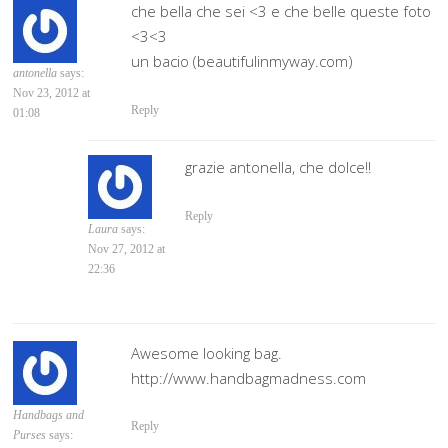
che bella che sei <3 e che belle queste foto
<3<3
un bacio (beautifulinmyway.com)
antonella
says:
Nov 23, 2012 at
Reply
01:08
grazie antonella, che dolce!!
Reply
Laura
says:
Nov 27, 2012 at
22:36
Awesome looking bag.
http://www.handbagmadness.com
Handbags and
Reply
Purses
says: