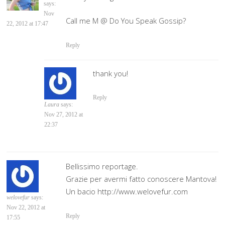
says:
Nov
Call me M @ Do You Speak Gossip?
22, 2012 at 17:47
Reply
thank you!
Reply
Laura
says:
Nov 27, 2012 at
22:37
Bellissimo reportage.
Grazie per avermi fatto conoscere Mantova!
Un bacio http://www.welovefur.com
welovefur
says:
Nov 22, 2012 at
Reply
17:55