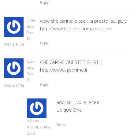
Reply
wow che carine le tee!!!! a presto lau! giuly
giulia
says:
http://www.thefashionmamas.com
Nov
10,
Reply
2014 at 16:15
CHE CARINE QUESTE T-SHIRT :)
laura
says:
http://www.agoprime.it
Nov
10,
Reply
2014 at 18:24
adorabili, voi e le tee!
Ubique Chic
ady
says:
Reply
Nov 10, 2014 at
22:08