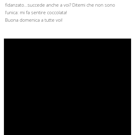
fidanzato…succede anche a voi? Ditemi che non sono
l’unica: mi fa sentire coccolata!
Buona domenica a tutte voi!