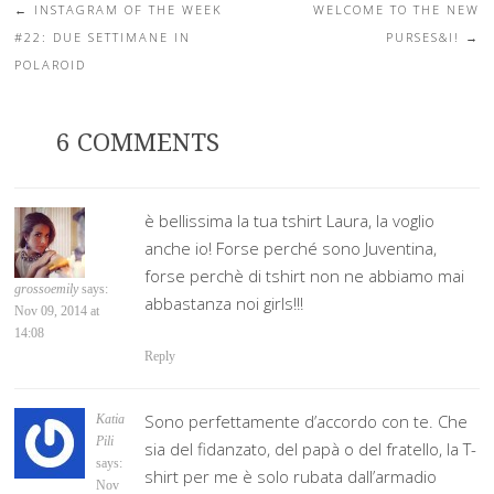
←
INSTAGRAM OF THE WEEK
WELCOME TO THE NEW
Post navigation
#22: DUE SETTIMANE IN
PURSES&I!
→
POLAROID
6 COMMENTS
è bellissima la tua tshirt Laura, la voglio
anche io! Forse perché sono Juventina,
forse perchè di tshirt non ne abbiamo mai
grossoemily
says:
abbastanza noi girls!!!
Nov 09, 2014 at
14:08
Reply
Sono perfettamente d’accordo con te. Che
Katia
Pili
sia del fidanzato, del papà o del fratello, la T-
says:
shirt per me è solo rubata dall’armadio
Nov