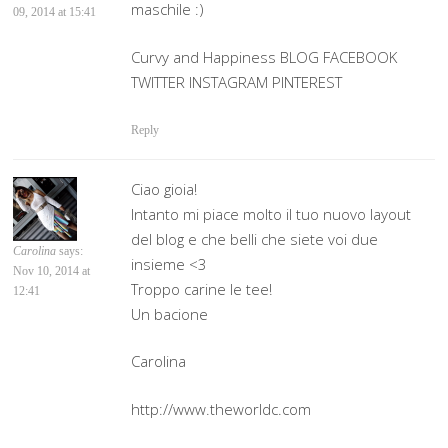
maschile :)
09, 2014 at 15:41
Curvy and Happiness BLOG FACEBOOK
TWITTER INSTAGRAM PINTEREST
Reply
Ciao gioia!
Intanto mi piace molto il tuo nuovo layout
del blog e che belli che siete voi due
Carolina
says:
insieme <3
Nov 10, 2014 at
Troppo carine le tee!
12:41
Un bacione
Carolina
http://www.theworldc.com