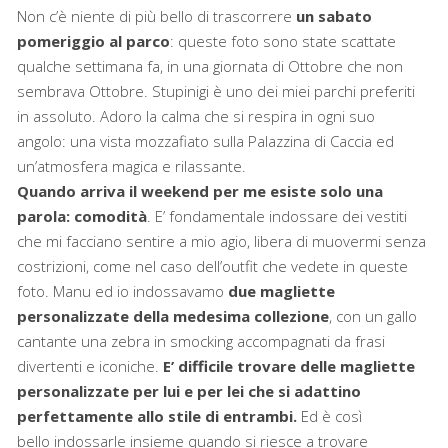
Non c’è niente di più bello di trascorrere
un sabato
pomeriggio al parco
: queste foto sono state scattate
qualche settimana fa, in una giornata di Ottobre che non
sembrava Ottobre. Stupinigi è uno dei miei parchi preferiti
in assoluto. Adoro la calma che si respira in ogni suo
angolo: una vista mozzafiato sulla Palazzina di Caccia ed
un’atmosfera magica e rilassante.
Quando arriva il weekend per me esiste solo una
parola: comodità
. E’ fondamentale indossare dei vestiti
che mi facciano sentire a mio agio, libera di muovermi senza
costrizioni, come nel caso dell’outfit che vedete in queste
foto. Manu ed io indossavamo
due magliette
personalizzate della medesima collezione
, con un gallo
cantante una zebra in smocking accompagnati da frasi
divertenti e iconiche.
E’ difficile trovare delle magliette
personalizzate per lui e per lei che si adattino
perfettamente allo stile di entrambi.
Ed è così
bello indossarle insieme quando si riesce a trovare