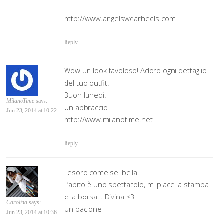
http://www.angelswearheels.com
Reply
Wow un look favoloso! Adoro ogni dettaglio
del tuo outfit.
Buon lunedì!
MilanoTime
says:
Un abbraccio
Jun 23, 2014 at 10:22
http://www.milanotime.net
Reply
Tesoro come sei bella!
L’abito è uno spettacolo, mi piace la stampa
e la borsa… Divina <3
Carolina
says:
Un bacione
Jun 23, 2014 at 10:36