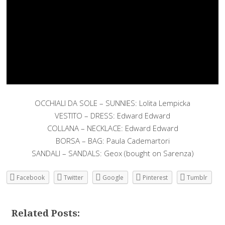
OCCHIALI DA SOLE – SUNNIES: Lolita Lempicka
VESTITO – DRESS: Edward Edward
COLLANA – NECKLACE: Edward Edward
BORSA – BAG: Paula Cademartori
SANDALI – SANDALS: Geox (bought on Sarenza)
Facebook
Twitter
Google
Pinterest
Tumblr
Related Posts: