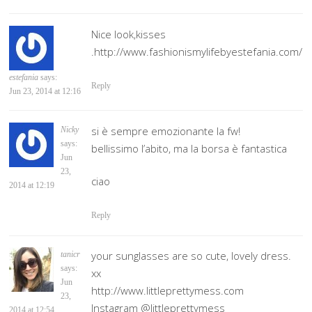
Nice look,kisses
.http://www.fashionismylifebyestefania.com/
estefania
says:
Reply
Jun 23, 2014 at 12:16
si è sempre emozionante la fw!
Nicky
says:
bellissimo l’abito, ma la borsa è fantastica
Jun
23,
ciao
2014 at 12:19
Reply
your sunglasses are so cute, lovely dress.
tanicr
says:
xx
Jun
http://www.littleprettymess.com
23,
Instagram @littleprettymess
2014 at 12:54