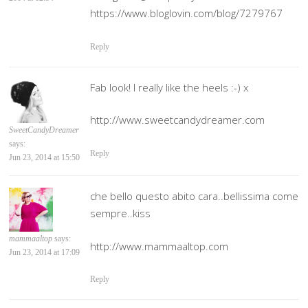
https://www.bloglovin.com/blog/7279767
Reply
Fab look! I really like the heels :-) x
http://www.sweetcandydreamer.com
SweetCandyDreamer
says:
Reply
Jun 23, 2014 at 15:50
che bello questo abito cara..bellissima come
sempre..kiss
mammaaltop
says:
http://www.mammaaltop.com
Jun 23, 2014 at 17:09
Reply