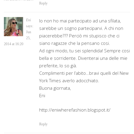
Reply
Io non ho mai partecipato ad una sfilata,
Eni
says:
sarebbe un sogno parteciparvi. A chi non
Jun
piacerebbe??? Perciò mi stupisco che ci
25,
siano ragazze che la pensano cosi.
2014 at 16:20
Ad ogni modo, tu sei splendida! Sempre cosi
bella e sorridente. Diventerai una delle mie
preferite, lo so già.
Complimenti per l’abito…bravi quelli del New
York Times averlo adocchiato.
Buona giornata,
Eni
http://eniwherefashion.blogspot.it/
Reply