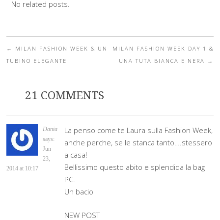
No related posts.
←
MILAN FASHION WEEK & UN
MILAN FASHION WEEK DAY 1 &
Post navigation
TUBINO ELEGANTE
UNA TUTA BIANCA E NERA
→
21 COMMENTS
La penso come te Laura sulla Fashion Week,
Dania
says:
anche perche, se le stanca tanto….stessero
Jun
a casa!
23,
Bellissimo questo abito e splendida la bag
2014 at 10:17
PC.
Un bacio
NEW POST