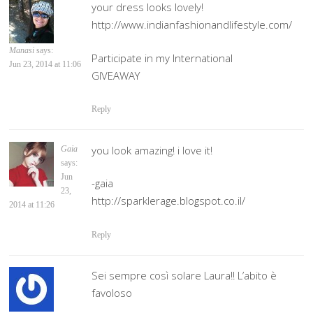
your dress looks lovely!
http://www.indianfashionandlifestyle.com/
Manasi
says:
Participate in my International
Jun 23, 2014 at 11:06
GIVEAWAY
Reply
you look amazing! i love it!
Gaia
says:
Jun
-gaia
23,
http://sparklerage.blogspot.co.il/
2014 at 11:26
Reply
Sei sempre così solare Laura!! L’abito è
favoloso