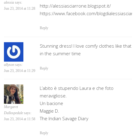
alessia
says:
http://alessiasciarrone.blogspot.it/
Jun 23, 2014 at 11:28
https://www.facebook.com/blogdialessiasciar
Reply
Stunning dress! I love comfy clothes like that
in the summer time
allyson
says:
Reply
Jun 23, 2014 at 11:29
L’abito è stupendo Laura e che foto
meravigliose.
Un bacione
Margaret
Maggie D.
Dallospedale
says:
The Indian Savage Diary
Jun 23, 2014 at 11:58
Reply