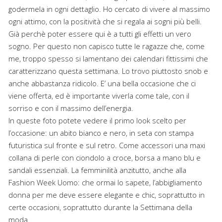
godermela in ogni dettaglio. Ho cercato di vivere al massimo
ogni attimo, con la positività che si regala ai sogni più belli.
Già perchè poter essere qui è a tutti gli effetti un vero
sogno. Per questo non capisco tutte le ragazze che, come
me, troppo spesso si lamentano dei calendari fittissimi che
caratterizzano questa settimana. Lo trovo piuttosto snob e
anche abbastanza ridicolo. E’ una bella occasione che ci
viene offerta, ed è importante viverla come tale, con il
sorriso e con il massimo dell’energia.
In queste foto potete vedere il primo look scelto per
l’occasione: un abito bianco e nero, in seta con stampa
futuristica sul fronte e sul retro. Come accessori una maxi
collana di perle con ciondolo a croce, borsa a mano blu e
sandali essenziali. La femminilità anzitutto, anche alla
Fashion Week Uomo: che ormai lo sapete, l’abbigliamento
donna per me deve essere elegante e chic, soprattutto in
certe occasioni, soprattutto durante la Settimana della
moda.