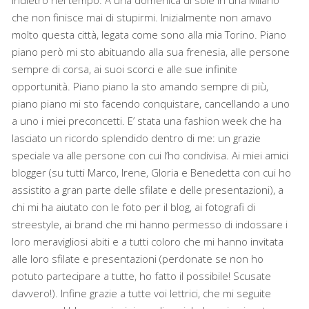
che non finisce mai di stupirmi. Inizialmente non amavo
molto questa città, legata come sono alla mia Torino. Piano
piano però mi sto abituando alla sua frenesia, alle persone
sempre di corsa, ai suoi scorci e alle sue infinite
opportunità. Piano piano la sto amando sempre di più,
piano piano mi sto facendo conquistare, cancellando a uno
a uno i miei preconcetti. E’ stata una fashion week che ha
lasciato un ricordo splendido dentro di me: un grazie
speciale va alle persone con cui l’ho condivisa. Ai miei amici
blogger (su tutti Marco, Irene, Gloria e Benedetta con cui ho
assistito a gran parte delle sfilate e delle presentazioni), a
chi mi ha aiutato con le foto per il blog, ai fotografi di
streestyle, ai brand che mi hanno permesso di indossare i
loro meravigliosi abiti e a tutti coloro che mi hanno invitata
alle loro sfilate e presentazioni (perdonate se non ho
potuto partecipare a tutte, ho fatto il possibile! Scusate
davvero!). Infine grazie a tutte voi lettrici, che mi seguite