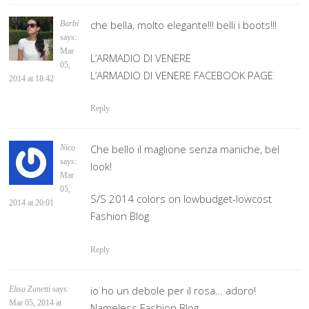
che bella, molto elegante!!! belli i boots!!!
Barbi
says:
Mar
L’ARMADIO DI VENERE
05,
L’ARMADIO DI VENERE FACEBOOK PAGE
2014 at 18:42
Reply
Che bello il maglione senza maniche, bel
Nico
says:
look!
Mar
05,
S/S 2014 colors on lowbudget-lowcost
2014 at 20:01
Fashion Blog
Reply
io ho un debole per il rosa… adoro!
Elisa Zanetti
says:
Mar 05, 2014 at
Nameless Fashion Blog