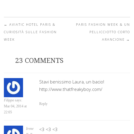
←
AVIATIC HOTEL PARIS &
PARIS FASHION WEEK & UN
Post navigation
CURIOSITÀ SULLE FASHION
PELLICCIOTTO CORTO
WEEK
ARANCIONE
→
23 COMMENTS
Stavi benissimo Laura, un bacio!
http://www.thatfreakyboy.com/
Filippo
says:
Reply
Mar 04, 2014 at
22:05
<3 <3 <3
Irene