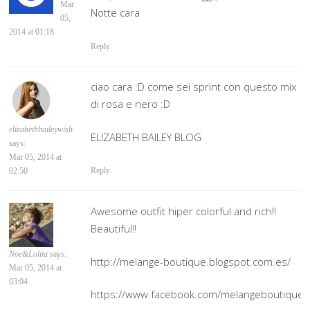
Mar
Notte cara
05,
2014 at 01:18
Reply
ciao cara :D come sei sprint con questo mix
di rosa e nero :D
elizabethbaileywish
ELIZABETH BAILEY BLOG
says:
Mar 05, 2014 at
Reply
02:50
Awesome outfit hiper colorful and rich!!
Beautiful!!
Noe&Lolita
says:
http://melange-boutique.blogspot.com.es/
Mar 05, 2014 at
03:04
https://www.facebook.com/melangeboutiqueno