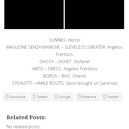
SUNNIES: Kenzo
MAGLIONE SENZA MANICHE – SLEVELESS SWEATER: Angelos
Frentzos
GIACCA – JACKET: Stefanel
ABITO – DRESS: Angelos Frentzos
BORSA – BAG: Chanel
STIVALETTI – ANKLE BOOTS: Geox (bought on Sarenza)
Facebook
Twitter
Google
Pinterest
Tumblr
Related Posts:
No related posts.