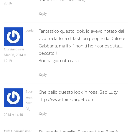
20:16
Reply
Fantastico questo look, lo avevo notato dal
paola
vivo tra la folla di fashion people da Dolce e
Gabbana, ma lì x lì non ti ho riconosciuta….
lauretano
says:
peccato!!!
Mar 06, 2014 at
Buona giornata cara!
12:19
Reply
Che bello questo look in rosa! Baci Lucy
Lucy
says:
http://www.tpinkcarpet.com
Mar
08,
Reply
2014 at 14:10
Stupendo il maglio..E anche il tuo Blog è
Egle Graziani
says: