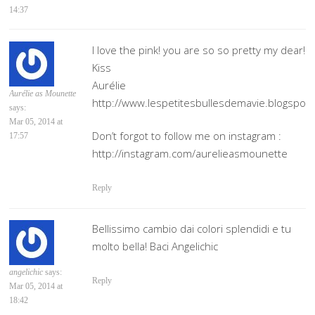
14:37
I love the pink! you are so so pretty my dear!
Kiss
Aurélie
Aurélie as Mounette
http://www.lespetitesbullesdemavie.blogspot
says:
Mar 05, 2014 at
Don’t forgot to follow me on instagram :
17:57
http://instagram.com/aurelieasmounette
Reply
Bellissimo cambio dai colori splendidi e tu
molto bella! Baci Angelichic
angelichic
says:
Reply
Mar 05, 2014 at
18:42