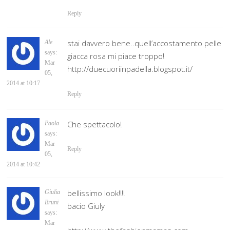
Reply
stai davvero bene..quell’accostamento pelle
Ale
says:
giacca rosa mi piace troppo!
Mar
http://duecuoriinpadella.blogspot.it/
05,
2014 at 10:17
Reply
Che spettacolo!
Paola
says:
Mar
Reply
05,
2014 at 10:42
bellissimo look!!!!
Giulia
Bruni
bacio Giuly
says:
Mar