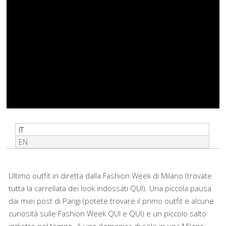
IT
EN
Ultimo outfit in diretta dalla Fashion Week di Milano (trovate
tutta la carrellata dei look indossati
QUI
). Una piccola pausa
dai miei post di Parigi (potete trovare il primo outfit e alcune
curiosità sulle Fashion Week
QUI
e
QUI
) e un piccolo salto
indietro nel tempo. A una domenica di sole in una Milano