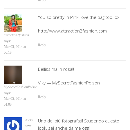
Reply
You so pretty in Pink! love the bag too. ox
http://www.attraction2fashion.com
attraction2fashion
says:
Reply
Mar 05, 2014 at
00:13
Bellissima in rosa!!
Viky — MySecretFashionPoison
MySecretFashionPoison
says:
Reply
Mar 05, 2014 at
01:03
Uno dei più fotografati! Stupendo questo
Nicky
says:
look, sei anche da me oggi,,