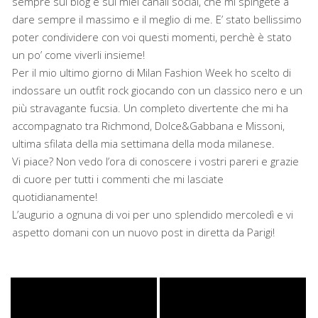
sempre sul blog e sui miei canali social, che mi spingete a
dare sempre il massimo e il meglio di me. E’ stato bellissimo
poter condividere con voi questi momenti, perchè è stato
un po’ come viverli insieme!
Per il mio ultimo giorno di Milan Fashion Week ho scelto di
indossare un outfit rock giocando con un classico nero e un
più stravagante fucsia. Un completo divertente che mi ha
accompagnato tra Richmond, Dolce&Gabbana e Missoni,
ultima sfilata della mia settimana della moda milanese.
Vi piace? Non vedo l’ora di conoscere i vostri pareri e grazie
di cuore per tutti i commenti che mi lasciate
quotidianamente!
L’augurio a ognuna di voi per uno splendido mercoledì e vi
aspetto domani con un nuovo post in diretta da Parigi!