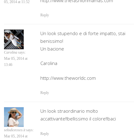
http://www.thefashionmamas.com
05, 2014 at 11:52
Reply
Un look stupendo e di forte impatto, stai
benissimo!
Un bacione
Carolina
says:
Mar 05, 2014 at
Carolina
13:46
http://www.theworldc.com
Reply
Un look straordinario molto
accattivante!!bellissimo il colore!!baci
selodicecoco.it
says:
Reply
Mar 05, 2014 at