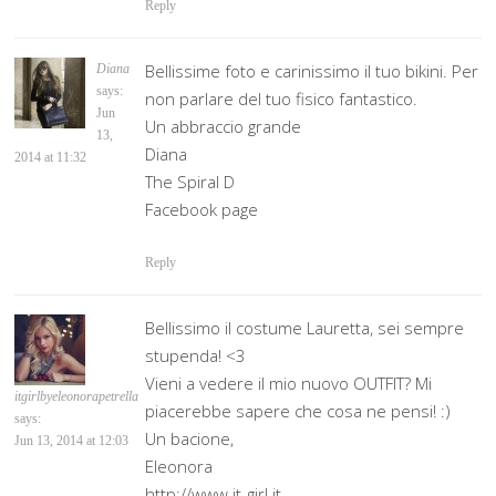
Reply
Bellissime foto e carinissimo il tuo bikini. Per
Diana
says:
non parlare del tuo fisico fantastico.
Jun
Un abbraccio grande
13,
Diana
2014 at 11:32
The Spiral D
Facebook page
Reply
Bellissimo il costume Lauretta, sei sempre
stupenda! <3
Vieni a vedere il mio nuovo OUTFIT? Mi
itgirlbyeleonorapetrella
piacerebbe sapere che cosa ne pensi! :)
says:
Un bacione,
Jun 13, 2014 at 12:03
Eleonora
http://www.it-girl.it