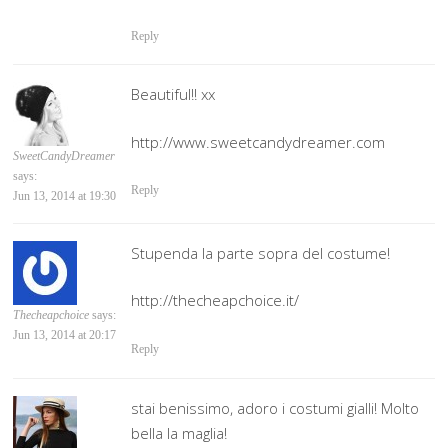
Reply
Beautiful!! xx
http://www.sweetcandydreamer.com
SweetCandyDreamer
says:
Reply
Jun 13, 2014 at 19:30
Stupenda la parte sopra del costume!
http://thecheapchoice.it/
Thecheapchoice
says:
Jun 13, 2014 at 20:17
Reply
stai benissimo, adoro i costumi gialli! Molto
bella la maglia!