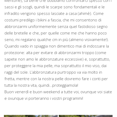
Mentone), sa bene che dobbiamo confrontarci spesso con i
sassi e gli scogli, quindi le scarpe sono fondamentali e le
infradito vengono spesso lasciate a casa (ahimè). Come
costumi prediligo i bikini a fascia, che mi consentono di
abbronzarmi uniformemente senza quel fastidioso segno
delle bretelle e che, per quelle come me che hanno poco
seno, mi regalano qualche cm in più (almeno visivamente!).
Quando vado in spiaggia non dimentico mai di indossare la
protezione: alta per evitare di abbronzarmi troppo (come
sapete non amo le abbronzature eccessive) e, soprattutto,
per proteggere la mia pelle, ma soprattutto il mio viso, dai
raggi del sole. L’abbronzatura purtroppo va via molto in
fretta, mentre con la nostra pelle dovremo fare i conti per
tutta la nostra vita, quindi…proteggiamola!
Buon venerdì e buon weekend a tutte voi, ovunque voi siate
e ovunque vi porteranno i vostri programmi!