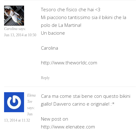
Tesoro che fisico che hai <3
Mi piacciono tantissimo sia il bikini che la
polo de La Martina!
Carolina
says:
Un bacione
Jun 13, 2014 at 10:50
Carolina
http://www.theworldc.com
Reply
Cara ma come stai bene con questo bikini
Elena
Tee
giallo! Davvero carino e originale! :*
says:
Jun
New post on
13, 2014 at 11:32
http://www.elenatee.com