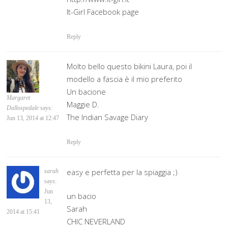
It-Girl Facebook page
Reply
Molto bello questo bikini Laura, poi il
modello a fascia è il mio preferito
Un bacione
Margaret
Maggie D.
Dallospedale
says:
The Indian Savage Diary
Jun 13, 2014 at 12:47
Reply
easy e perfetta per la spiaggia ;)
sarah
says:
Jun
un bacio
13,
Sarah
2014 at 15:41
CHIC NEVERLAND