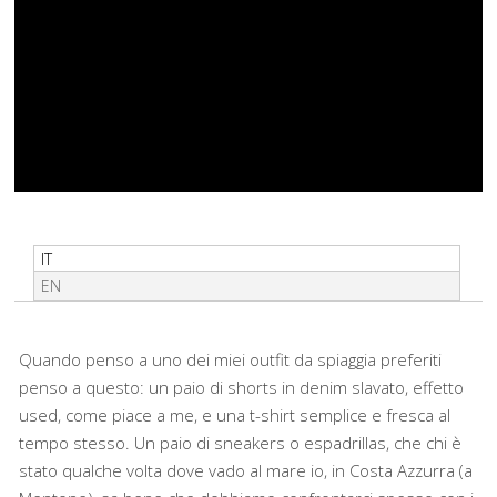
IT
EN
Quando penso a uno dei miei outfit da spiaggia preferiti
penso a questo: un paio di shorts in denim slavato, effetto
used, come piace a me, e una t-shirt semplice e fresca al
tempo stesso. Un paio di sneakers o espadrillas, che chi è
stato qualche volta dove vado al mare io, in Costa Azzurra (a