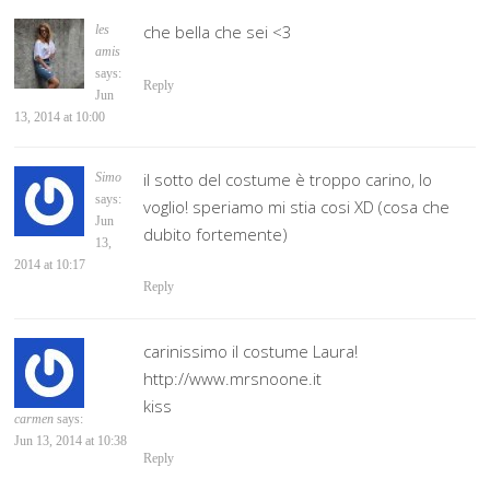
che bella che sei <3
les
amis
says:
Reply
Jun
13, 2014 at 10:00
il sotto del costume è troppo carino, lo
Simo
says:
voglio! speriamo mi stia cosi XD (cosa che
Jun
dubito fortemente)
13,
2014 at 10:17
Reply
carinissimo il costume Laura!
http://www.mrsnoone.it
kiss
carmen
says:
Jun 13, 2014 at 10:38
Reply