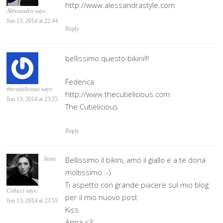
http://www.alessandrastyle.com
Alessandra
says:
Jun 13, 2014 at 22:44
Reply
bellissimo questo bikini!!!
Federica
thecutielicious
says:
http://www.thecutielicious.com
Jun 13, 2014 at 23:25
The Cutielicious
Reply
Bellissimo il bikini, amo il giallo e a te dona
Anna
moltissimo :-)
Ti aspetto con grande piacere sul mio blog
Colucci
says:
per il mio nuovo post
Jun 13, 2014 at 23:55
Kiss
Anna <3