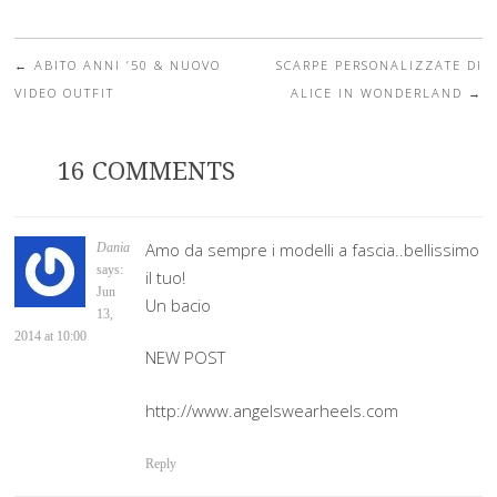
←
ABITO ANNI ’50 & NUOVO
SCARPE PERSONALIZZATE DI
Post navigation
VIDEO OUTFIT
ALICE IN WONDERLAND
→
16 COMMENTS
Amo da sempre i modelli a fascia..bellissimo
Dania
says:
il tuo!
Jun
Un bacio
13,
2014 at 10:00
NEW POST
http://www.angelswearheels.com
Reply