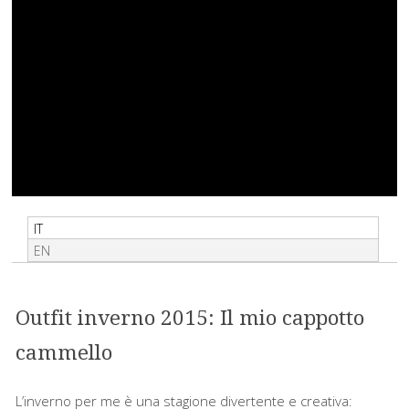
IT
EN
Outfit inverno 2015: Il mio cappotto
cammello
L’inverno per me è una stagione divertente e creativa: