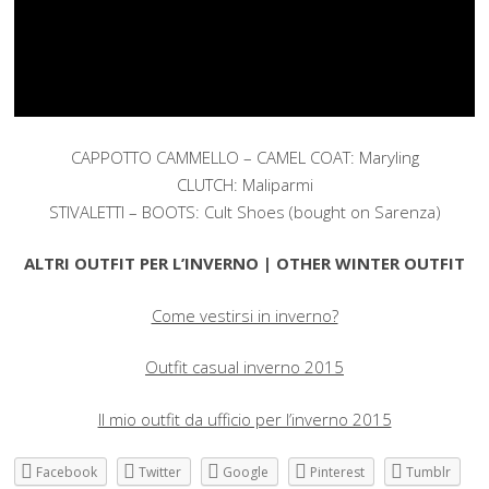
CAPPOTTO CAMMELLO – CAMEL COAT: Maryling
CLUTCH: Maliparmi
STIVALETTI – BOOTS: Cult Shoes (bought on Sarenza)
ALTRI OUTFIT PER L’INVERNO | OTHER WINTER OUTFIT
Come vestirsi in inverno?
Outfit casual inverno 2015
Il mio outfit da ufficio per l’inverno 2015
Facebook
Twitter
Google
Pinterest
Tumblr