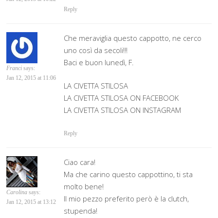
Reply
Che meraviglia questo cappotto, ne cerco
uno così da secoli!!!
Baci e buon lunedì, F.
Franci
says:
Jan 12, 2015 at 11:06
‪LA CIVETTA STILOSA
LA CIVETTA STILOSA ON FACEBOOK
LA CIVETTA STILOSA ON INSTAGRAM
Reply
Ciao cara!
Ma che carino questo cappottino, ti sta
molto bene!
Carolina
says:
Il mio pezzo preferito però è la clutch,
Jan 12, 2015 at 13:12
stupenda!