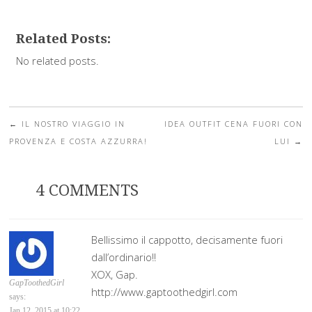
Related Posts:
No related posts.
←
IL NOSTRO VIAGGIO IN
IDEA OUTFIT CENA FUORI CON
Post navigation
PROVENZA E COSTA AZZURRA!
LUI
→
4 COMMENTS
Bellissimo il cappotto, decisamente fuori
dall’ordinario!!
XOX, Gap.
GapToothedGirl
http://www.gaptoothedgirl.com
says:
Jan 12, 2015 at 10:22