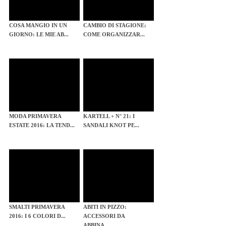
COSA MANGIO IN UN
CAMBIO DI STAGIONE:
GIORNO: LE MIE AB...
COME ORGANIZZAR...
MODA PRIMAVERA
KARTELL + N° 21: I
ESTATE 2016: LA TEND...
SANDALI KNOT PE...
SMALTI PRIMAVERA
ABITI IN PIZZO:
2016: I 6 COLORI D...
ACCESSORI DA
ABBINA...