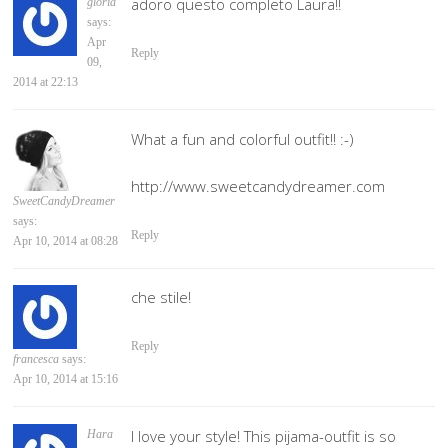
adoro questo completo Laura!!
gloria
says:
Apr
Reply
09,
2014 at 22:13
What a fun and colorful outfit!! :-)
http://www.sweetcandydreamer.com
SweetCandyDreamer
says:
Reply
Apr 10, 2014 at 08:28
che stile!
Reply
francesca
says:
Apr 10, 2014 at 15:16
I love your style! This pijama-outfit is so
Hara