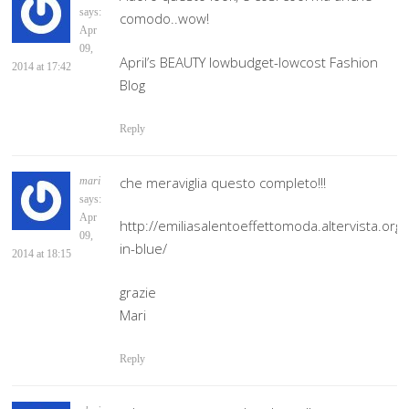
says:
comodo..wow!
Apr
09,
April’s BEAUTY lowbudget-lowcost Fashion
2014 at 17:42
Blog
Reply
che meraviglia questo completo!!!
mari
says:
Apr
http://emiliasalentoeffettomoda.altervista.or
09,
in-blue/
2014 at 18:15
grazie
Mari
Reply