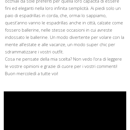
occhiali da sole preferiti per quella loro capacità di essere
fini ed eleganti nella loro infinita semplicità. Ai piedi solo un
paio di espadrillas in corda, che, ormai lo sappiamo,
quest’anno vanno le espadrillas anche in città, calzate come
fossero ballerine, nelle stesse occasioni in cui avreste
indossato le ballerine. Un modo divertente per volare con la
mente all’estate e alle vacanze, un modo super chic per
sdrammatizzare i vostri outfit.
Cosa ne pensate della mia scelta? Non vedo l’ora di leggere
le vostre opinioni e grazie di cuore per i vostri commenti!
Buon mercoledì a tutte voi!