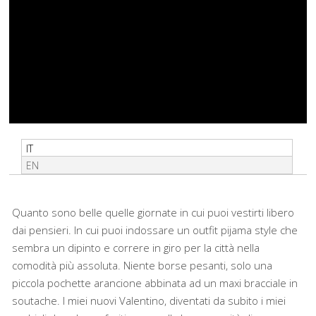
IT
EN
Quanto sono belle quelle giornate in cui puoi vestirti libero
dai pensieri. In cui puoi indossare un outfit pijama style che
sembra un dipinto e correre in giro per la città nella
comodità più assoluta. Niente borse pesanti, solo una
piccola pochette arancione abbinata ad un maxi bracciale in
soutache.
I miei nuovi Valentino
, diventati da subito i miei