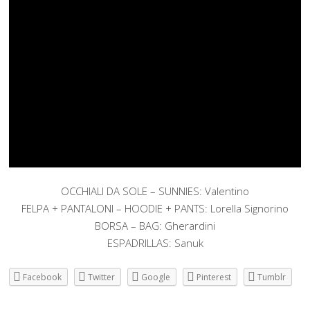
OCCHIALI DA SOLE – SUNNIES: Valentino
FELPA + PANTALONI – HOODIE + PANTS: Lorella Signorino
BORSA – BAG: Gherardini
ESPADRILLAS: Sanuk
Facebook
Twitter
Google
Pinterest
Tumblr