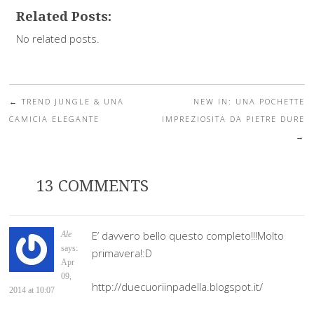
Related Posts:
No related posts.
←
TREND JUNGLE & UNA
NEW IN: UNA POCHETTE
Post navigation
CAMICIA ELEGANTE
IMPREZIOSITA DA PIETRE DURE
→
13 COMMENTS
E’ davvero bello questo completo!!!Molto
Ale
says:
primavera!:D
Apr
09,
http://duecuoriinpadella.blogspot.it/
2014 at 10:07