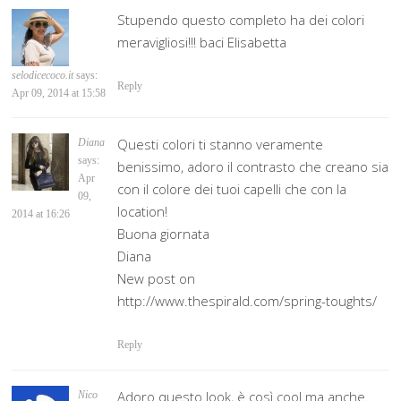
Stupendo questo completo ha dei colori
meravigliosi!!! baci Elisabetta
selodicecoco.it
says:
Reply
Apr 09, 2014 at 15:58
Questi colori ti stanno veramente
Diana
says:
benissimo, adoro il contrasto che creano sia
Apr
con il colore dei tuoi capelli che con la
09,
location!
2014 at 16:26
Buona giornata
Diana
New post on
http://www.thespirald.com/spring-toughts/
Reply
Adoro questo look, è così cool ma anche
Nico