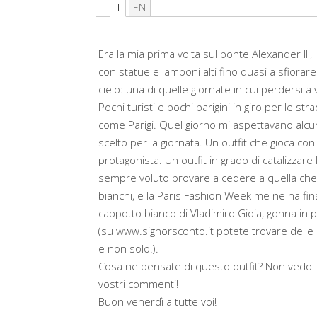
IT
EN
Era la mia prima volta sul ponte Alexander III,
con statue e lamponi alti fino quasi a sfiorar
cielo: una di quelle giornate in cui perdersi a
Pochi turisti e pochi parigini in giro per le s
come Parigi. Quel giorno mi aspettavano alcune
scelto per la giornata. Un outfit che gioca con 
protagonista. Un outfit in grado di catalizzar
sempre voluto provare a cedere a quella che 
bianchi, e la Paris Fashion Week me ne ha fin
cappotto bianco di Vladimiro Gioia, gonna in p
(su www.signorsconto.it potete trovare delle 
e non solo!).
Cosa ne pensate di questo outfit? Non vedo l’
vostri commenti!
Buon venerdì a tutte voi!