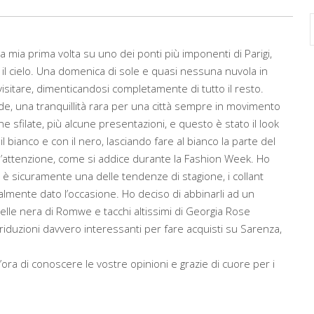
 la mia prima volta su uno dei ponti più imponenti di Parigi,
e il cielo. Una domenica di sole e quasi nessuna nuvola in
 visitare, dimenticandosi completamente di tutto il resto.
trade, una tranquillità rara per una città sempre in movimento
 sfilate, più alcune presentazioni, e questo è stato il look
il bianco e con il nero, lasciando fare al bianco la parte del
e l’attenzione, come si addice durante la Fashion Week. Ho
è sicuramente una delle tendenze di stagione, i collant
almente dato l’occasione. Ho deciso di abbinarli ad un
elle nera di Romwe e tacchi altissimi di Georgia Rose
riduzioni davvero interessanti per fare acquisti su Sarenza,
ora di conoscere le vostre opinioni e grazie di cuore per i