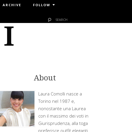
ARCHIVE
FOLLOW
 I
About
Laura Comolli nasce a
Torino nel 1987 e,
nonostante una Laurea
con il massimo dei voti in
Giurisprudenza, alla toga
preferisce outfit eleganti