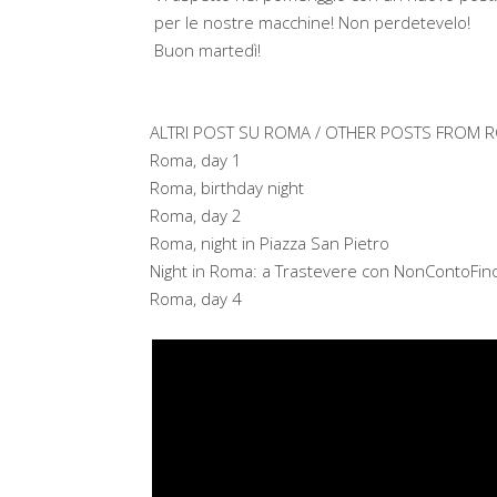
per le nostre macchine! Non perdetevelo!
Buon martedì!
ALTRI POST SU ROMA / OTHER POSTS FROM 
Roma, day 1
Roma, birthday night
Roma, day 2
Roma, night in Piazza San Pietro
Night in Roma: a Trastevere con NonContoFin
Roma, day 4