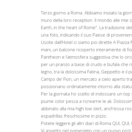
Terzo giorno a Roma. Abbiamo iniziato la giornat
muro della loro reception. Il mondo alle mie s
Earth, in the heart of Rome”. La tradizione del
una foto, indicando il suo Paese di provenien
Uscite dall’Hotel ci siamo poi dirette A Piazz
mani, un balcone ricoperto interamente di fiori 
Pantheon e l’atmosfera suggestiva che lo cir
per un pranzo a base di crudo e bufala che ri
legno, tra la dolcissima Fatina, Geppetto e il 
Campo de’ Fiori, un mercato a cielo aperto tra r
posizionano ordinatamente intorno alla statua
Per la giornata ho scelto di indossare un top s
piume color pesca a ricrearne le ali. Dolcissi
abbinato alla mia high low skirt, anch’essa r
espadrillas freschissime in pizzo.
Potete leggere gli altri diari di Roma
QUI
,
QUI
,
Vi aspetto nel pomeriggio con un nuovo post…