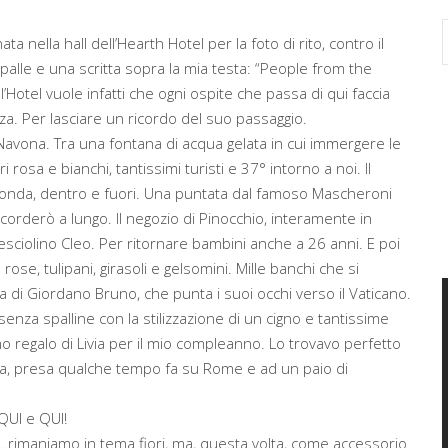
a nella hall dell’Hearth Hotel per la foto di rito, contro il
palle e una scritta sopra la mia testa: “People from the
l’Hotel vuole infatti che ogni ospite che passa di qui faccia
za. Per lasciare un ricordo del suo passaggio.
a Navona. Tra una fontana di acqua gelata in cui immergere le
rosa e bianchi, tantissimi turisti e 37° intorno a noi. Il
conda, dentro e fuori. Una puntata dal famoso Mascheroni
corderò a lungo. Il negozio di Pinocchio, interamente in
pesciolino Cleo. Per ritornare bambini anche a 26 anni. E poi
ose, tulipani, girasoli e gelsomini. Mille banchi che si
 di Giordano Bruno, che punta i suoi occhi verso il Vaticano.
enza spalline con la stilizzazione di un cigno e tantissime
mo regalo di Livia per il mio compleanno. Lo trovavo perfetto
osa, presa qualche tempo fa su Rome e ad un paio di
QUI
e
QUI
!
rimaniamo in tema fiori, ma, questa volta, come accessorio