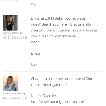
Reply
Li vorrei tutti!!!! Belle foto, mi piace
quest’idea di abbinare il bracciale allo
smalto! E comunque anch’io sono fissata
ellysafashion
says:
con la cura delle mani! haha
Oct 23, 2014 at 10:36
bacio
Ellysa
Reply
Ciao laura :) che belli questi colori Dior,
carinissimo il gattino! :)
noemiguerriero
says:
Noemi Guerriero
Oct 23, 2014 at 11:40
http://www.noemiguerriero.com/