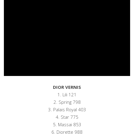
DIOR VERNIS
1. Lili 121
2. Spring 798
3. Palais Royal 403
4. Star 775
5. Massai 853
6. Diorette 988