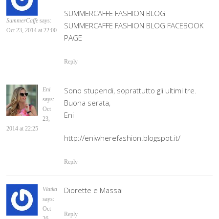
SUMMERCAFFE FASHION BLOG
SummerCaffe
says:
SUMMERCAFFE FASHION BLOG FACEBOOK
Oct 23, 2014 at 22:00
PAGE
Reply
Sono stupendi, soprattutto gli ultimi tre.
Eni
says:
Buona serata,
Oct
Eni
23,
2014 at 22:25
http://eniwherefashion.blogspot.it/
Reply
Diorette e Massai
Vlatka
says:
Oct
Reply
26,