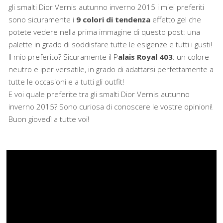
gli smalti Dior Vernis autunno inverno 2015 i miei preferiti
sono sicuramente i
9 colori di tendenza
effetto gel che
potete vedere nella prima immagine di questo post: una
palette in grado di soddisfare tutte le esigenze e tutti i gusti!
Il mio preferito? Sicuramente il P
alais Royal 403
: un colore
neutro e iper versatile, in grado di adattarsi perfettamente a
tutte le occasioni e a tutti gli outfit!
E voi quale preferite tra gli smalti Dior Vernis autunno
inverno 2015? Sono curiosa di conoscere le vostre opinioni!
Buon giovedì a tutte voi!