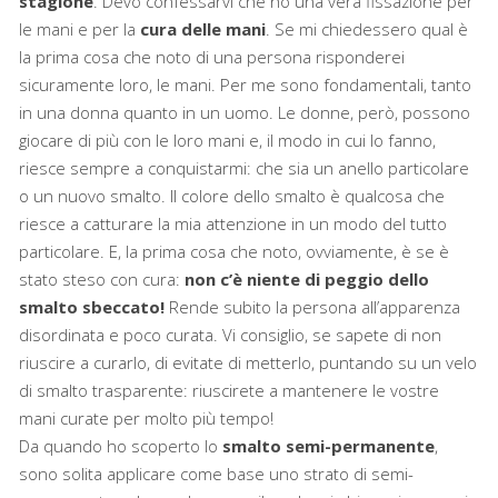
stagione
. Devo confessarvi che ho una vera fissazione per
le mani e per la
cura delle mani
. Se mi chiedessero qual è
la prima cosa che noto di una persona risponderei
sicuramente loro, le mani. Per me sono fondamentali, tanto
in una donna quanto in un uomo. Le donne, però, possono
giocare di più con le loro mani e, il modo in cui lo fanno,
riesce sempre a conquistarmi: che sia un anello particolare
o un nuovo smalto. Il colore dello smalto è qualcosa che
riesce a catturare la mia attenzione in un modo del tutto
particolare. E, la prima cosa che noto, ovviamente, è se è
stato steso con cura:
non c’è niente di peggio dello
smalto sbeccato!
Rende subito la persona all’apparenza
disordinata e poco curata. Vi consiglio, se sapete di non
riuscire a curarlo, di evitate di metterlo, puntando su un velo
di smalto trasparente: riuscirete a mantenere le vostre
mani curate per molto più tempo!
Da quando ho scoperto lo
smalto semi-permanente
,
sono solita applicare come base uno strato di semi-