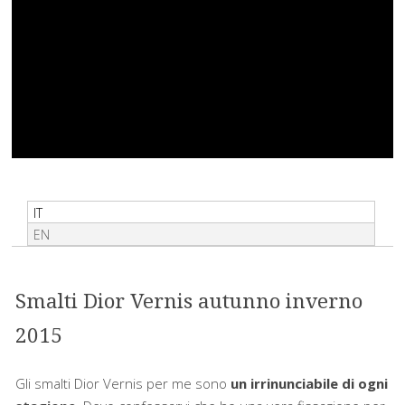
IT
EN
Smalti Dior Vernis autunno inverno
2015
Gli smalti Dior Vernis per me sono
un irrinunciabile di ogni