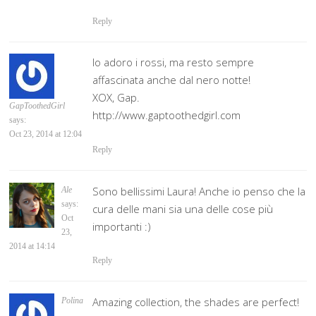
Reply
Io adoro i rossi, ma resto sempre
affascinata anche dal nero notte!
XOX, Gap.
GapToothedGirl
http://www.gaptoothedgirl.com
says:
Oct 23, 2014 at 12:04
Reply
Sono bellissimi Laura! Anche io penso che la
Ale
says:
cura delle mani sia una delle cose più
Oct
importanti :)
23,
2014 at 14:14
Reply
Amazing collection, the shades are perfect!
Polina