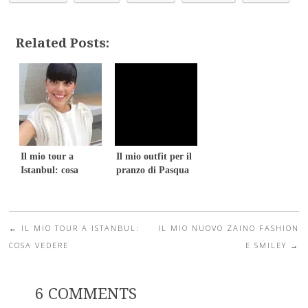
Related Posts:
Il mio tour a
Il mio outfit per il
Istanbul: cosa
pranzo di Pasqua
vedere
←
IL MIO TOUR A ISTANBUL:
IL MIO NUOVO ZAINO FASHION
Post navigation
COSA VEDERE
E SMILEY
→
6 COMMENTS