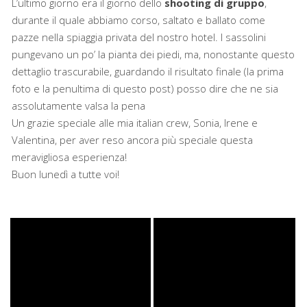
L’ultimo giorno era il giorno dello
shooting di gruppo
,
durante il quale abbiamo corso, saltato e ballato come
pazze nella spiaggia privata del nostro hotel. I sassolini
pungevano un po’ la pianta dei piedi, ma, nonostante questo
dettaglio trascurabile, guardando il risultato finale (la prima
foto e la penultima di questo post) posso dire che ne sia
assolutamente valsa la pena
Un grazie speciale alle mia italian crew, Sonia, Irene e
Valentina, per aver reso ancora più speciale questa
meravigliosa esperienza!
Buon lunedì a tutte voi!