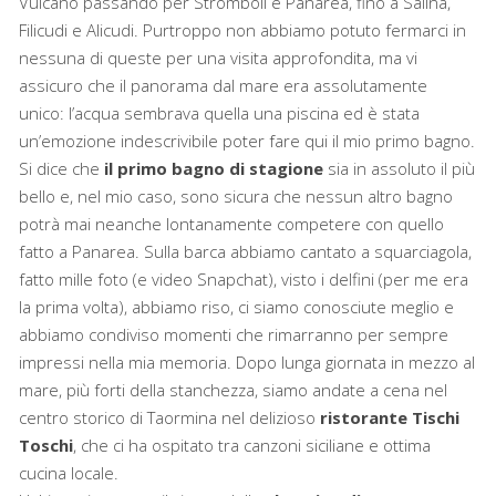
Vulcano passando per Stromboli e Panarea, fino a Salina,
Filicudi e Alicudi. Purtroppo non abbiamo potuto fermarci in
nessuna di queste per una visita approfondita, ma vi
assicuro che il panorama dal mare era assolutamente
unico: l’acqua sembrava quella una piscina ed è stata
un’emozione indescrivibile poter fare qui il mio primo bagno.
Si dice che
il primo bagno di stagione
sia in assoluto il più
bello e, nel mio caso, sono sicura che nessun altro bagno
potrà mai neanche lontanamente competere con quello
fatto a Panarea. Sulla barca abbiamo cantato a squarciagola,
fatto mille foto (e video Snapchat), visto i delfini (per me era
la prima volta), abbiamo riso, ci siamo conosciute meglio e
abbiamo condiviso momenti che rimarranno per sempre
impressi nella mia memoria. Dopo lunga giornata in mezzo al
mare, più forti della stanchezza, siamo andate a cena nel
centro storico di Taormina nel delizioso
ristorante Tischi
Toschi
, che ci ha ospitato tra canzoni siciliane e ottima
cucina locale.