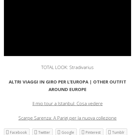
TOTAL LOOK: Stradivarius
ALTRI VIAGGI IN GIRO PER L’EUROPA | OTHER OUTFIT
AROUND EUROPE
Il mio tour a Istanbul: Cosa vedere
Scarpe Sarenza: A Parigi per la nuova collezione
Facebook
Twitter
Google
Pinterest
Tumblr