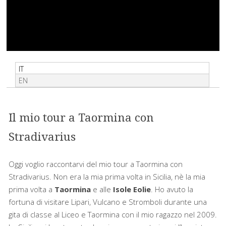
IT
EN
Il mio tour a Taormina con
Stradivarius
Oggi voglio raccontarvi del mio tour a Taormina con
Stradivarius. Non era la mia prima volta in Sicilia, nè la mia
prima volta a
Taormina
e alle
Isole Eolie
. Ho avuto la
fortuna di visitare Lipari, Vulcano e Stromboli durante una
gita di classe al Liceo e Taormina con il mio ragazzo nel 2009.