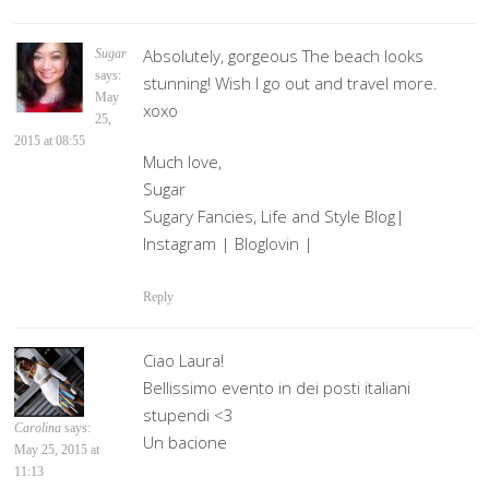
Absolutely, gorgeous The beach looks
Sugar
says:
stunning! Wish I go out and travel more.
May
xoxo
25,
2015 at 08:55
Much love,
Sugar
Sugary Fancies, Life and Style Blog|
Instagram | Bloglovin |
Reply
Ciao Laura!
Bellissimo evento in dei posti italiani
stupendi <3
Carolina
says:
Un bacione
May 25, 2015 at
11:13