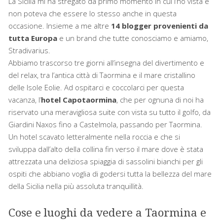
La Sicilia mi ha stregato da primo momento in cui l’ho vista e
non poteva che essere lo stesso anche in questa
occasione. Insieme a me altre
14 blogger provenienti da
tutta Europa
e un brand che tutte conosciamo e amiamo,
Stradivarius.
Abbiamo trascorso tre giorni all’insegna del divertimento e
del relax, tra l’antica città di Taormina e il mare cristallino
delle Isole Eolie. Ad ospitarci e coccolarci per questa
vacanza, l’
hotel Capotaormina
, che per ognuna di noi ha
riservato una meravigliosa suite con vista su tutto il golfo, da
Giardini Naxos fino a Castelmola, passando per Taormina.
Un hotel scavato letteralmente nella roccia e che si
sviluppa dall’alto della collina fin verso il mare dove è stata
attrezzata una deliziosa spiaggia di sassolini bianchi per gli
ospiti che abbiano voglia di godersi tutta la bellezza del mare
della Sicilia nella più assoluta tranquillità.
Cose e luoghi da vedere a Taormina e