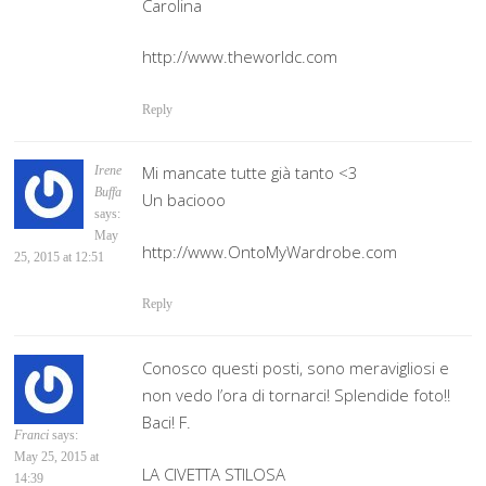
Carolina
http://www.theworldc.com
Reply
Mi mancate tutte già tanto <3
Irene
Buffa
Un baciooo
says:
May
http://www.OntoMyWardrobe.com
25, 2015 at 12:51
Reply
Conosco questi posti, sono meravigliosi e
non vedo l’ora di tornarci! Splendide foto!!
Baci! F.
Franci
says:
May 25, 2015 at
‪LA CIVETTA STILOSA
14:39