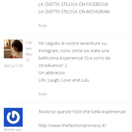
LA CIVETTA STILOSA ON FACEBOOK
LA CIVETTA STILOSA ON INSTAGRAM
Reply
Ho seguito le vostre avventure su
Lulu
says:
Instagram, sono certa sia stata una
May
bellissima esperienza! Ora corro da
25,
stradivarius! ;)
2015 at 17:03
Un abbraccio
Life, Laugh, Love and Lulu
Reply
favolose queste foto! che bella esperienza!
http://www.thefashionprincess.it/
Desirèe
says: