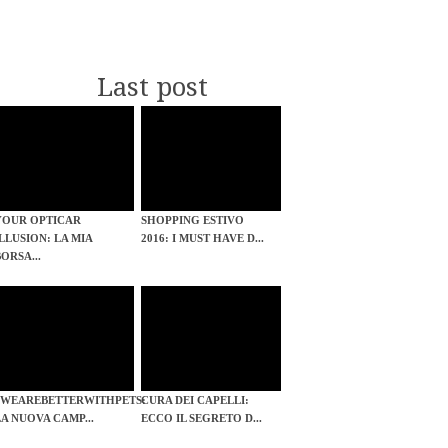
Last post
YOUR OPTICAR
SHOPPING ESTIVO
ILLUSION: LA MIA
2016: I MUST HAVE D...
BORSA...
#WEAREBETTERWITHPETS:
CURA DEI CAPELLI:
LA NUOVA CAMP...
ECCO IL SEGRETO D...