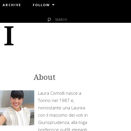
ARCHIVE
FOLLOW
 I
About
Laura Comolli nasce a
Torino nel 1987 e,
nonostante una Laurea
con il massimo dei voti in
Giurisprudenza, alla toga
preferisce outfit eleganti