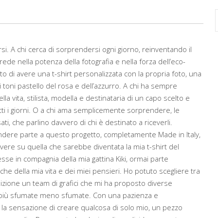
si. A chi cerca di sorprendersi ogni giorno, reinventando il
crede nella potenza della fotografia e nella forza dell’eco-
o di avere una t-shirt personalizzata con la propria foto, una
 toni pastello del rosa e dell’azzurro. A chi ha sempre
a vita, stilista, modella e destinataria di un capo scelto e
tti i giorni. O a chi ama semplicemente sorprendere, le
i, che parlino davvero di chi è destinato a riceverli.
ndere parte a questo progetto, completamente Made in Italy,
vere su quella che sarebbe diventata la mia t-shirt del
sse in compagnia della mia gattina Kiki, ormai parte
he della mia vita e dei miei pensieri. Ho potuto scegliere tra
sizione un team di grafici che mi ha proposto diverse
, più sfumate meno sfumate. Con una pazienza e
la sensazione di creare qualcosa di solo mio, un pezzo