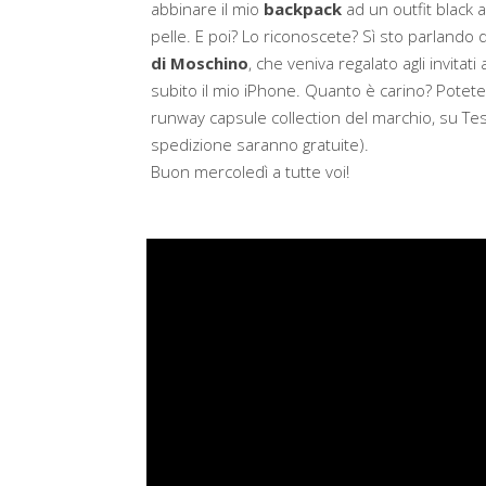
abbinare il mio
backpack
ad un outfit black a
pelle. E poi? Lo riconoscete? Sì sto parlando d
di Moschino
, che veniva regalato agli invitat
subito il mio iPhone. Quanto è carino? Potete a
runway capsule collection del marchio, su Te
spedizione saranno gratuite).
Buon mercoledì a tutte voi!