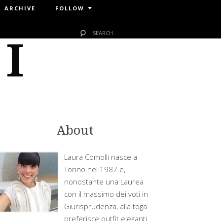
ARCHIVE
FOLLOW
 I
About
Laura Comolli nasce a
Torino nel 1987 e,
nonostante una Laurea
con il massimo dei voti in
Giurisprudenza, alla toga
preferisce outfit eleganti