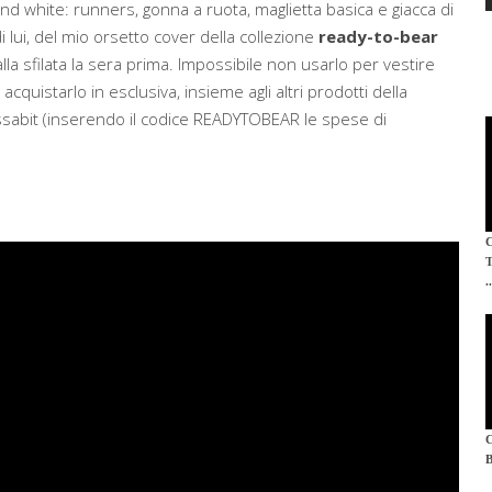
nd white: runners, gonna a ruota, maglietta basica e giacca di
i lui, del mio orsetto cover della collezione
ready-to-bear
i alla sfilata la sera prima. Impossibile non usarlo per vestire
cquistarlo in esclusiva, insieme agli altri prodotti della
ssabit (inserendo il codice READYTOBEAR le spese di
.