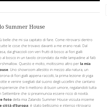
ando Summer House
ù belle che mi sia capitato di fare. Come ritrovarsi dentro
tutte le cose che trovavo davanti a me erano reali. Dal
, dai ghiaccioli con veri frutti di bosco ai fiori gialli
o al bosco in un tavolo circondato da mille lampadine al falò
marshmallow. Questo e molto, moltissimo altro per
la mia
House
. Uno showroom allestito in mezzo alla natura, un
na di fiori gialli appena raccolti, la prima lezione di yoga
a notte e venire svegliati dal suono degli uccellini che cantano
e esperienze che ti mettono di buon umore, regalandoti tutta
 un Settembre che si preannuncia essere ricco di novità.
le foto
della mia Zalando Summer House vissuta insieme
e città d’Europa
: è stato bellissimo e intenso ritrovarsi