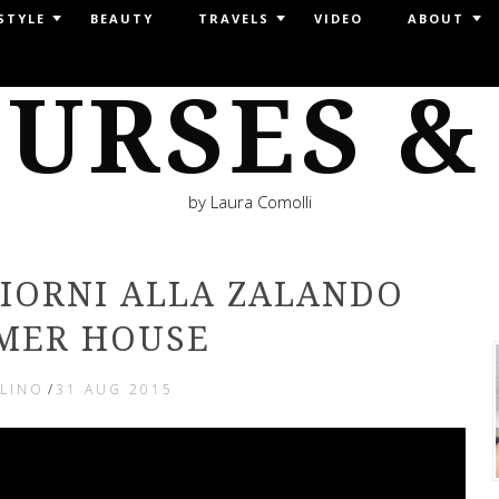
STYLE
BEAUTY
TRAVELS
VIDEO
ABOUT
URSES &
by Laura Comolli
GIORNI ALLA ZALANDO
MER HOUSE
LINO
/
31 AUG 2015