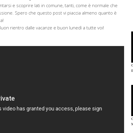
ntarsi e scoprire lati in comune, tanti, come è normale che
ssione. Spero che questo post vi piaccia almeno quanto è
a!
 Buon rientro dalle vacanze e buon lunedì a tutte voi!
I