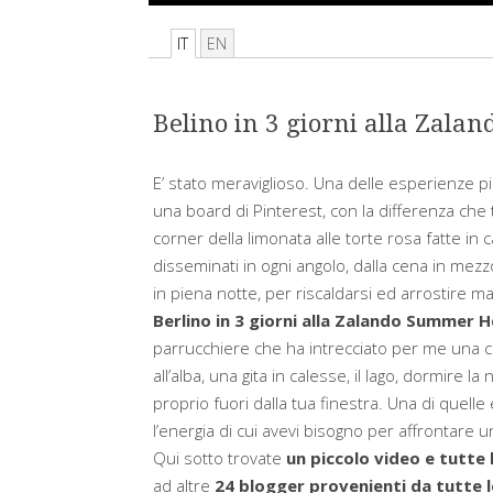
IT
EN
Belino in 3 giorni alla Zal
E’ stato meraviglioso. Una delle esperienze pi
una board di Pinterest, con la differenza che 
corner della limonata alle torte rosa fatte in casa
disseminati in ogni angolo, dalla cena in mezz
in piena notte, per riscaldarsi ed arrostire 
Berlino in 3 giorni alla Zalando Summer 
parrucchiere che ha intrecciato per me una coro
all’alba, una gita in calesse, il lago, dormire l
proprio fuori dalla tua finestra. Una di quell
l’energia di cui avevi bisogno per affrontare
Qui sotto trovate
un piccolo video e tutte 
ad altre
24 blogger provenienti da tutte l