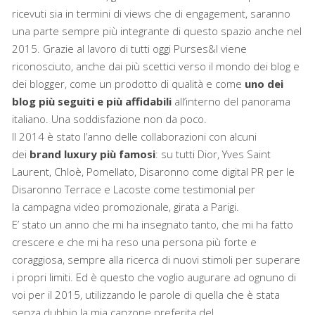
ricevuti sia in termini di views che di engagement, saranno
una parte sempre più integrante di questo spazio anche nel
2015. Grazie al lavoro di tutti oggi Purses&I viene
riconosciuto, anche dai più scettici verso il mondo dei blog e
dei blogger, come un prodotto di qualità e come
uno dei
blog più seguiti e più affidabili
all’interno del panorama
italiano. Una soddisfazione non da poco.
Il 2014 è stato l’anno delle collaborazioni con alcuni
dei
brand luxury più famosi
: su tutti Dior, Yves Saint
Laurent, Chloè, Pomellato, Disaronno come digital PR per le
Disaronno Terrace e Lacoste come testimonial per
la campagna video promozionale, girata a Parigi.
E’ stato un anno che mi ha insegnato tanto, che mi ha fatto
crescere e che mi ha reso una persona più forte e
coraggiosa, sempre alla ricerca di nuovi stimoli per superare
i propri limiti. Ed è questo che voglio augurare ad ognuno di
voi per il 2015, utilizzando le parole di quella che è stata
senza dubbio la mia canzone preferita del