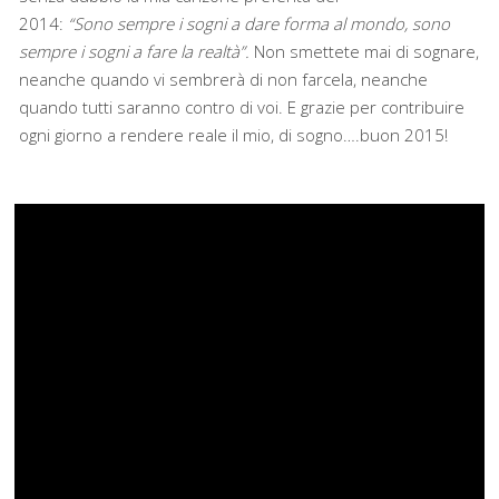
2014:
“Sono sempre i sogni a dare forma al mondo, sono
sempre i sogni a fare la realtà”.
Non smettete mai di sognare,
neanche quando vi sembrerà di non farcela, neanche
quando tutti saranno contro di voi. E grazie per contribuire
ogni giorno a rendere reale il mio, di sogno….buon 2015!