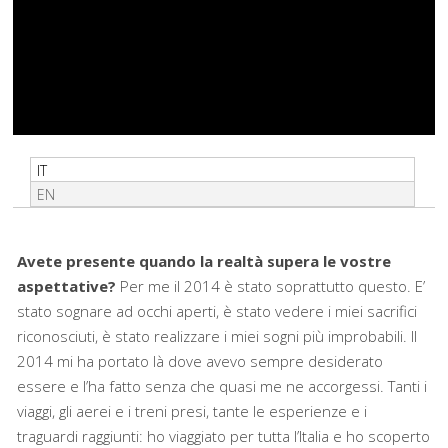
IT
EN
Avete presente quando la realtà supera le vostre
aspettative?
Per me il 2014 è stato soprattutto questo. E’
stato sognare ad occhi aperti, è stato vedere i miei sacrifici
riconosciuti, è stato realizzare i miei sogni più improbabili. Il
2014 mi ha portato là dove avevo sempre desiderato
essere e l’ha fatto senza che quasi me ne accorgessi. Tanti i
viaggi, gli aerei e i treni presi, tante le esperienze e i
traguardi raggiunti: ho viaggiato per tutta l’Italia e ho scoperto