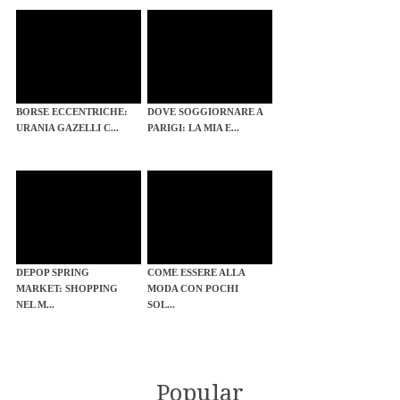
BORSE ECCENTRICHE:
DOVE SOGGIORNARE A
URANIA GAZELLI C...
PARIGI: LA MIA E...
DEPOP SPRING
COME ESSERE ALLA
MARKET: SHOPPING
MODA CON POCHI
NEL M...
SOL...
Popular