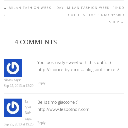
←
MILAN FASHION WEEK – DAY
MILAN FASHION WEEK: PINKO
Post navigation
2
OUTFIT AT THE PINKO HYBRID
SHOP
→
4 COMMENTS
You look really sweet with this outfit :)
http://caprice-by-elirosu.blogspot.com.es/
elirosu
says:
Reply
Sep 25, 2013 at 12:29
Bellissimo giaccone :)
Le
Spot
http://www.lespotnoir.com
Noir
says:
Reply
Sep 25, 2013 at 19:26