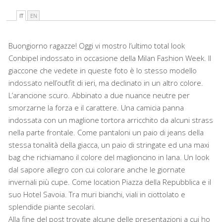
IT
EN
Buongiorno ragazze! Oggi vi mostro l’ultimo total look
Conbipel indossato in occasione della Milan Fashion Week. Il
giaccone che vedete in queste foto è lo stesso modello
indossato
nell’outfit di ieri
, ma declinato in un altro colore.
L’arancione scuro. Abbinato a due nuance neutre per
smorzarne la forza e il carattere. Una camicia panna
indossata con un maglione tortora arricchito da alcuni strass
nella parte frontale. Come pantaloni un paio di jeans della
stessa tonalità della giacca, un paio di stringate ed una maxi
bag che richiamano il colore del maglioncino in lana. Un look
dal sapore allegro con cui colorare anche le giornate
invernali più cupe. Come location Piazza della Repubblica e il
suo Hotel Savoia. Tra muri bianchi, viali in ciottolato e
splendide piante secolari.
Alla fine del post trovate alcune delle presentazioni a cui ho