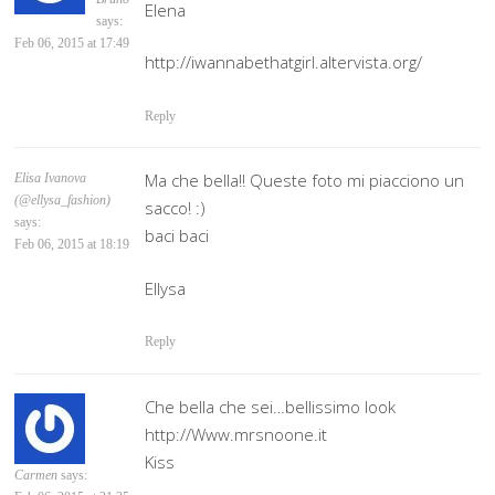
Elena
says:
Feb 06, 2015 at 17:49
http://iwannabethatgirl.altervista.org/
Reply
Ma che bella!! Queste foto mi piacciono un
Elisa Ivanova
(@ellysa_fashion)
sacco! :)
says:
baci baci
Feb 06, 2015 at 18:19
Ellysa
Reply
Che bella che sei…bellissimo look
http://Www.mrsnoone.it
Kiss
Carmen
says: