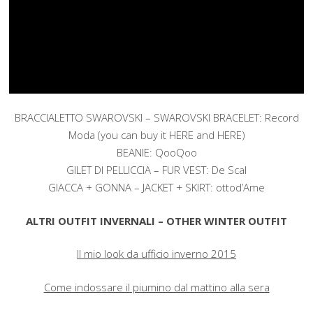
BRACCIALETTO SWAROVSKI – SWAROVSKI BRACELET: Record
Moda (you can buy it HERE and HERE)
BEANIE: QooQoo
GILET DI PELLICCIA – FUR VEST: De Scal
GIACCA + GONNA – JACKET + SKIRT: ottod’Ame
ALTRI OUTFIT INVERNALI – OTHER WINTER OUTFIT
Il mio look da ufficio inverno 2015
Come indossare il piumino dal mattino alla sera