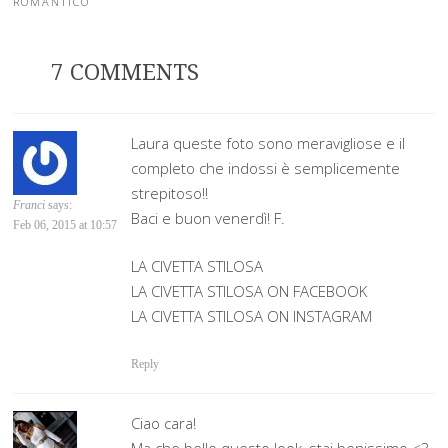
ROMANTICO
7 COMMENTS
Laura queste foto sono meravigliose e il
completo che indossi è semplicemente
strepitoso!!
Franci
says:
Baci e buon venerdì! F.
Feb 06, 2015 at 10:57
‪LA CIVETTA STILOSA
LA CIVETTA STILOSA ON FACEBOOK
LA CIVETTA STILOSA ON INSTAGRAM
Reply
Ciao cara!
Ma che bello questo look, stai benissimo <3