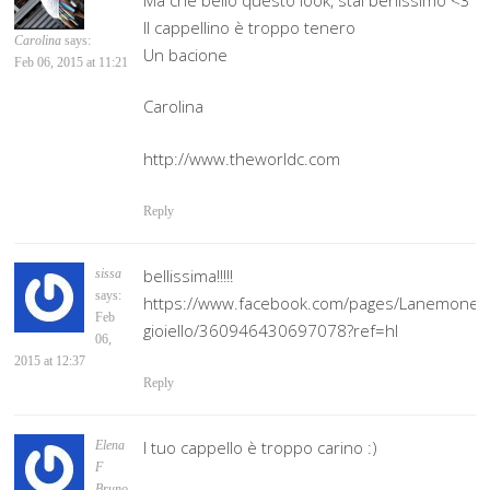
Il cappellino è troppo tenero
Carolina
says:
Un bacione
Feb 06, 2015 at 11:21
Carolina
http://www.theworldc.com
Reply
bellissima!!!!!
sissa
says:
https://www.facebook.com/pages/Lanemone-
Feb
gioiello/360946430697078?ref=hl
06,
2015 at 12:37
Reply
I tuo cappello è troppo carino :)
Elena
F
Bruno