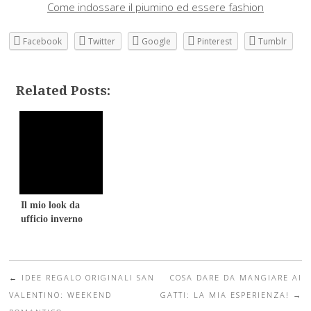
Come indossare il piumino ed essere fashion
Facebook
Twitter
Google
Pinterest
Tumblr
Related Posts:
Il mio look da
ufficio inverno
2015
←
IDEE REGALO ORIGINALI SAN
COSA DARE DA MANGIARE AI
Post navigation
VALENTINO: WEEKEND
GATTI: LA MIA ESPERIENZA!
→