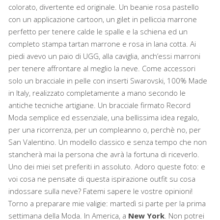
colorato, divertente ed originale. Un beanie rosa pastello
con un applicazione cartoon, un gilet in pelliccia marrone
perfetto per tenere calde le spalle e la schiena ed un
completo stampa tartan marrone e rosa in lana cotta. Ai
piedi avevo un paio di UGG, alla caviglia, anch’essi marroni
per tenere affrontare al meglio la neve. Come accessori
solo un bracciale in pelle con inserti Swarovski, 100% Made
in Italy, realizzato completamente a mano secondo le
antiche tecniche artigiane. Un bracciale firmato Record
Moda semplice ed essenziale, una bellissima idea regalo,
per una ricorrenza, per un compleanno o, perchè no, per
San Valentino. Un modello classico e senza tempo che non
stancherà mai la persona che avrà la fortuna di riceverlo.
Uno dei miei set preferiti in assoluto. Adoro queste foto: e
voi cosa ne pensate di questa ispirazione outfit su cosa
indossare sulla neve? Fatemi sapere le vostre opinioni!
Torno a preparare mie valigie: martedì si parte per la prima
settimana della Moda. In America, a
New York
. Non potrei