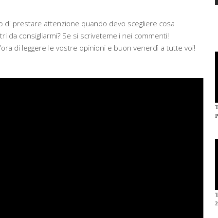
co di prestare attenzione quando devo scegliere cosa
ri da consigliarmi? Se si scrivetemeli nei commenti!
ra di leggere le vostre opinioni e buon venerdì a tutte voi!
P
2