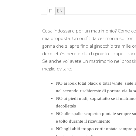
IT
EN
Cosa indossare per un matrimonio? Come cerc
mia proposta. Un outfit da cerimonia sui toni 
gonna che si apre fino al ginocchio tra mille o
decollettés nere e clutch gioiello. I capelli rac
Se anche voi avete un matrimonio nei prossimi
meglio evitare:
NO ai look total black o total white: siet
nel secondo rischiereste di portare via la 
NO ai piedi nudi, soprattutto se il matrim
decollettés
NO alle spalle scoperte: puntate sempre su
e tolto durante il ricevimento
NO agli abiti troppo corti: optate sempre p