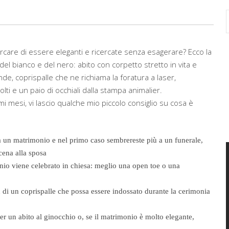
are di essere eleganti e ricercate senza esagerare? Ecco la
del bianco e del nero: abito con corpetto stretto in vita e
nde, coprispalle che ne richiama la foratura a laser,
colti e un paio di occhiali dalla stampa animalier.
 mesi, vi lascio qualche mio piccolo consiglio su cosa è
e a un matrimonio e nel primo caso sembrereste più a un funerale,
scena alla sposa
onio viene celebrato in chiesa: meglio una open toe o una
 di un coprispalle che possa essere indossato durante la cerimonia
er un abito al ginocchio o, se il matrimonio è molto elegante,