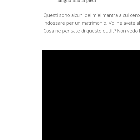
lungho fino ai piedi
Questi sono alcuni dei miei mantra a cui cer
indossare per un matrimonio. Voi ne avete alt
Cosa ne pensate di questo outfit? Non vedo l’o