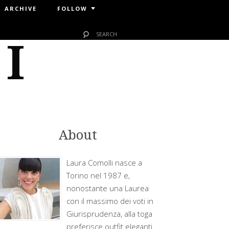
ARCHIVE
FOLLOW
 I
About
Laura Comolli nasce a
Torino nel 1987 e,
nonostante una Laurea
con il massimo dei voti in
Giurisprudenza, alla toga
preferisce outfit eleganti