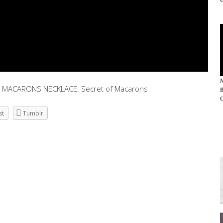
MACARONS NECKLACE: Secret of Macarons
st
Tumblr