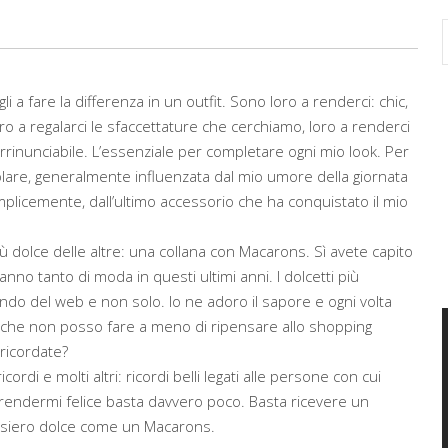
 a fare la differenza in un outfit. Sono loro a renderci: chic,
Loro a regalarci le sfaccettature che cerchiamo, loro a renderci
 irrinunciabile. L’essenziale per completare ogni mio look. Per
colare, generalmente influenzata dal mio umore della giornata
plicemente, dall’ultimo accessorio che ha conquistato il mio
ù dolce delle altre: una collana con Macarons. Sì avete capito
nno tanto di moda in questi ultimi anni. I dolcetti più
ondo del web e non solo. Io ne adoro il sapore e ogni volta
che non posso fare a meno di ripensare allo shopping
 ricordate?
ordi e molti altri: ricordi belli legati alle persone con cui
rendermi felice basta davvero poco. Basta ricevere un
nsiero dolce come un Macarons.