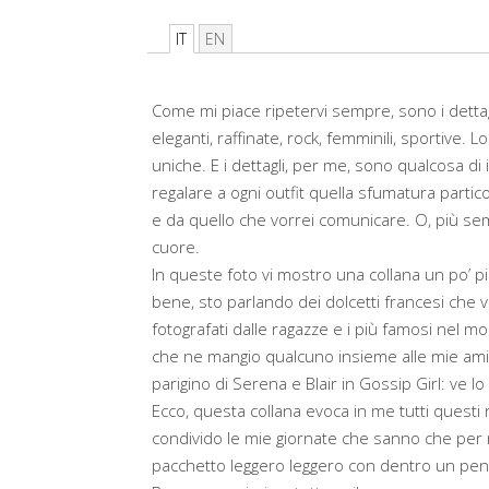
IT
EN
Come mi piace ripetervi sempre, sono i dettagli
eleganti, raffinate, rock, femminili, sportive. 
uniche. E i dettagli, per me, sono qualcosa di
regalare a ogni outfit quella sfumatura parti
e da quello che vorrei comunicare. O, più sem
cuore.
In queste foto vi mostro una collana un po’ pi
bene, sto parlando dei dolcetti francesi che va
fotografati dalle ragazze e i più famosi nel m
che ne mangio qualcuno insieme alle mie ami
parigino di Serena e Blair in Gossip Girl: ve lo
Ecco, questa collana evoca in me tutti questi ric
condivido le mie giornate che sanno che per 
pacchetto leggero leggero con dentro un pe