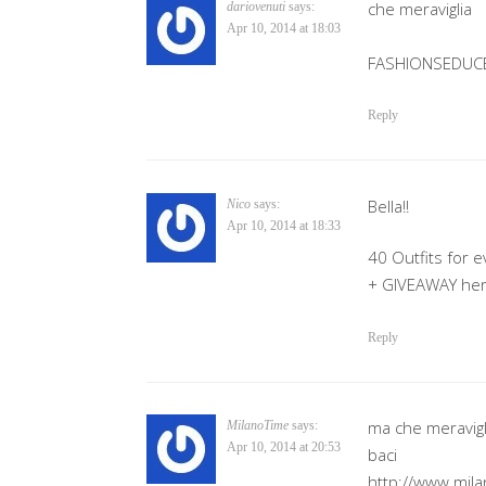
che meraviglia
dariovenuti
says:
Apr 10, 2014 at 18:03
FASHIONSEDUC
Reply
Bella!!
Nico
says:
Apr 10, 2014 at 18:33
40 Outfits for 
+ GIVEAWAY he
Reply
ma che meravigli
MilanoTime
says:
Apr 10, 2014 at 20:53
baci
http://www.mila