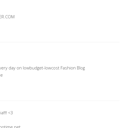
ER.COM
every day on lowbudget-lowcost Fashion Blog
re
a!!!! <3
notime.net