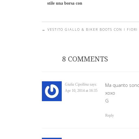
stile una borsa con
le frange
←
VESTITO GIALLO & BIKER BOOTS CON I FIORI
Post navigation
8 COMMENTS
Ma quanto sono
Giulia Cipollina
says:
Apr 10, 2014 at 16:35
xoxo
G
Reply