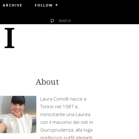
ARCHIVE
FOLLOW
 I
About
Laura Comolli nasce a
Torino nel 1987 e,
nonostante una Laurea
con il massimo dei voti in
Giurisprudenza, alla toga
preferisce outfit eleganti