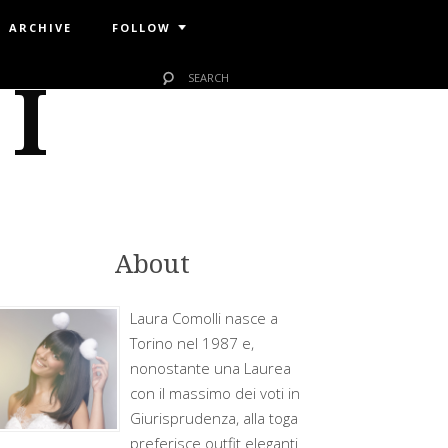
ARCHIVE
FOLLOW
 I
About
Laura Comolli nasce a
Torino nel 1987 e,
nonostante una Laurea
con il massimo dei voti in
Giurisprudenza, alla toga
preferisce outfit eleganti