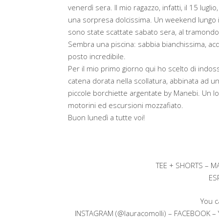
venerdì sera. Il mio ragazzo, infatti, il 15 lu
una sorpresa dolcissima. Un weekend lungo i
sono state scattate sabato sera, al tramondo, 
Sembra una piscina: sabbia bianchissima, ac
posto incredibile.
Per il mio primo giorno qui ho scelto di indoss
catena dorata nella scollatura, abbinata ad un
piccole borchiette argentate by Manebi. Un l
motorini ed escursioni mozzafiato.
Buon lunedì a tutte voi!
TEE + SHORTS – M
ES
You c
INSTAGRAM (@lauracomolli) – FACEBOOK –