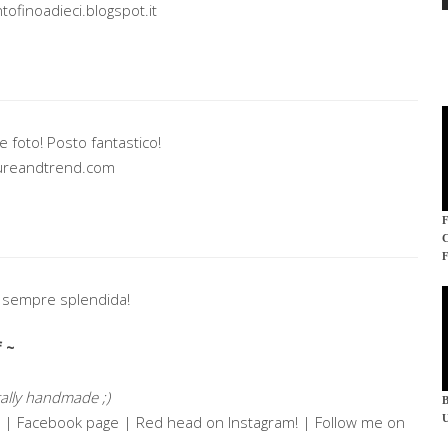
tofinoadieci.blogspot.it
 foto! Posto fantastico!
tureandtrend.com
F
 è sempre splendida!
f ~
tally handmade ;)
 | Facebook page | Red head on Instagram! | Follow me on