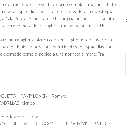
glio, in occasione del mio ventiseiesimo compleanno, mi ha fatto
n questa splendida isola. Le foto che vedete in questo post
a Cala Rossa. A mio parere la spiaggia più bella in assoluto.
e
qua verde smeraldo e scogli a strapiombo sul mare. Un
are una maglietta bianca con sottili righe nere e inserto in
 paio di denim shorts con inserti in pizzo e espadrillas con
ook comodo come si addice a una giornata al mare. Tra
AGLIETTA + PANTALONCINI : Romwe
PADRILLAS: Manebi
an follow me also on:
 YOUTUBE – TWITTER – GOOGLE+ – BLOGLOVIN – PINTEREST