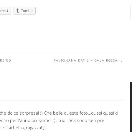
erest
Tumblr
RE ED
FAVIGNANA DAY 2 – CALA ROSSA
→
e dolce sorpresa! :) Che belle queste foto…quasi quasi ci
erino per l'anno prossimo! :) I tuoi look sono sempre
e fisichetto, ragazza! ;)