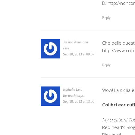
D. http://noncon
Reply
Che belle queste
Jessica Neumann
says:
http://www.cul
Sep 10, 2013 at 09:57
Reply
Wow! La sicilia
Nathalie Leto
Bertocchi
says:
Sep 10, 2013 at 13:50
Colibrì ear cuf
My creation! To
Red head's Blog
Bloglovin!