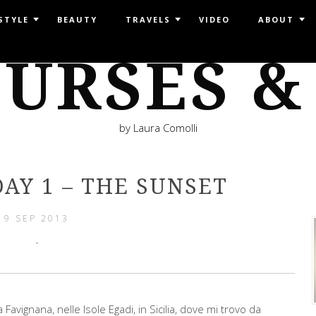
STYLE
BEAUTY
TRAVELS
VIDEO
ABOUT
URSES &
by Laura Comolli
AY 1 – THE SUNSET
9 SEP 2013
avignana, nelle Isole Egadi, in Sicilia, dove mi trovo da