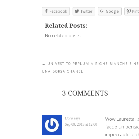
Facebook
Twitter
Google
Pint
Related Posts:
No related posts.
←
UN VESTITO PEPLUM A RIGHE BIANCHE E NE
Post navigation
UNA BORSA CHANEL
3 COMMENTS
Wow Lauretta…ch
Doro
says:
Sep 09, 2013 at 12:00
faccio un pensi
impeccabili…e ch