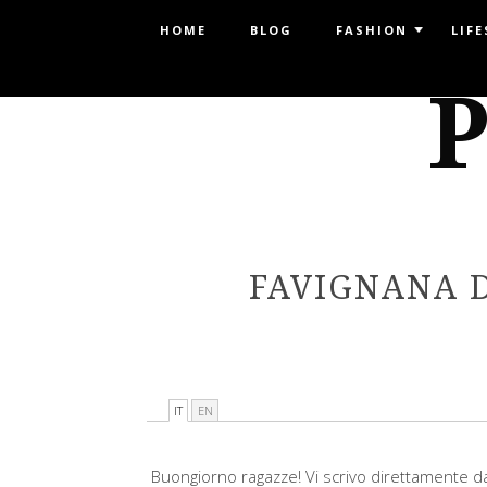
Menu
HOME
BLOG
FASHION
LIFE
SKIP TO CONTENT
P
FAVIGNANA D
IT
EN
Buongiorno ragazze! Vi scrivo direttamente da F