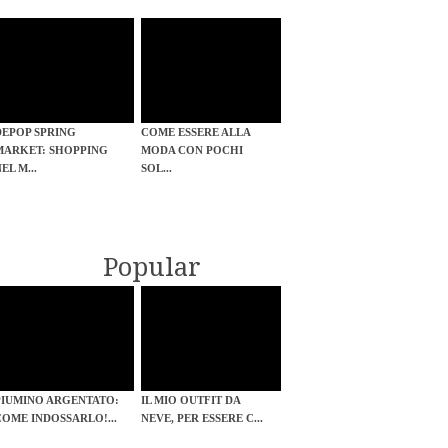
DEPOP SPRING
COME ESSERE ALLA
MARKET: SHOPPING
MODA CON POCHI
EL M...
SOL...
Popular
PIUMINO ARGENTATO:
IL MIO OUTFIT DA
COME INDOSSARLO!...
NEVE, PER ESSERE C...