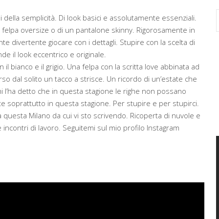
ella semplicità. Di look basici e assolutamente essenziali.
na felpa oversize o di un pantalone skinny. Rigorosamente in
 divertente giocare con i dettagli. Stupire con la scelta di
e il look eccentrico e originale.
 il bianco e il grigio. Una felpa con la scritta love abbinata ad
so dal solito un tacco a strisce. Un ricordo di un’estate che
i l’ha detto che in questa stagione le righe non possano
 soprattutto in questa stagione. Per stupire e per stupirci.
 questa Milano da cui vi sto scrivendo. Ricoperta di nuvole e
 incontri di lavoro. Seguitemi sul mio profilo Instagram