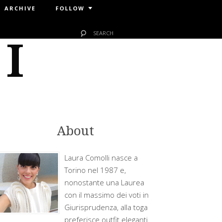
ARCHIVE
FOLLOW
 I
About
Laura Comolli nasce a
Torino nel 1987 e,
nonostante una Laurea
con il massimo dei voti in
Giurisprudenza, alla toga
preferisce outfit eleganti