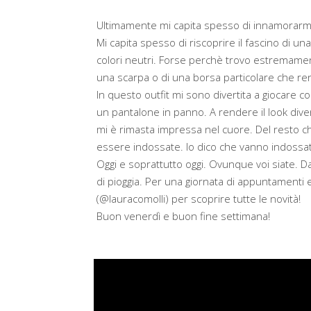
Ultimamente mi capita spesso di innamorarmi d
Mi capita spesso di riscoprire il fascino di u
colori neutri. Forse perchè trovo estremamente
una scarpa o di una borsa particolare che rend
In questo outfit mi sono divertita a giocare con
un pantalone in panno. A rendere il look diver
mi è rimasta impressa nel cuore. Del resto ch
essere indossate. Io dico che vanno indossate
Oggi e soprattutto oggi. Ovunque voi siate. Da
di pioggia. Per una giornata di appuntamenti e
(@lauracomolli) per scoprire tutte le novità!
Buon venerdì e buon fine settimana!