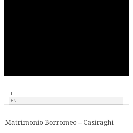
IT
EN
Matrimonio Borromeo – Casiraghi