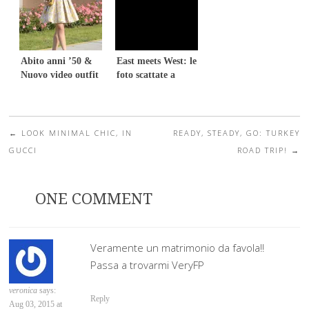
Abito anni ’50 &
East meets West: le
Nuovo video outfit
foto scattate a
Istanbul con
Swarovski
←
LOOK MINIMAL CHIC, IN
READY, STEADY, GO: TURKEY
Post navigation
GUCCI
ROAD TRIP!
→
ONE COMMENT
Veramente un matrimonio da favola!!
Passa a trovarmi VeryFP
veronica
says:
Reply
Aug 03, 2015 at