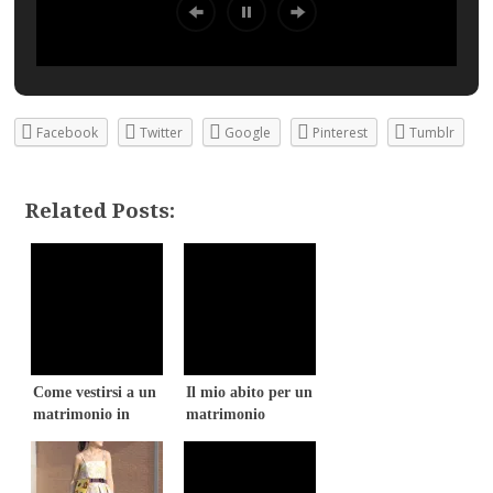
Facebook
Twitter
Google
Pinterest
Tumblr
Related Posts:
Come vestirsi a un
Il mio abito per un
matrimonio in
matrimonio
primavera?