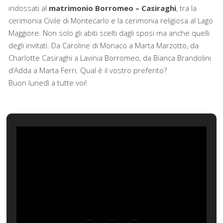
indossati al
matrimonio Borromeo – Casiraghi
, tra la
cerimonia Civile di Montecarlo e la cerimonia religiosa al Lago
Maggiore. Non solo gli abiti scelti dagli sposi ma anche quelli
degli invitati. Da Caroline di Monaco a Marta Marzotto, da
Charlotte Casiraghi a Lavinia Borromeo, da Bianca Brandolini
d’Adda a Marta Ferri. Qual è il vostro preferito?
Buon lunedì a tutte voi!