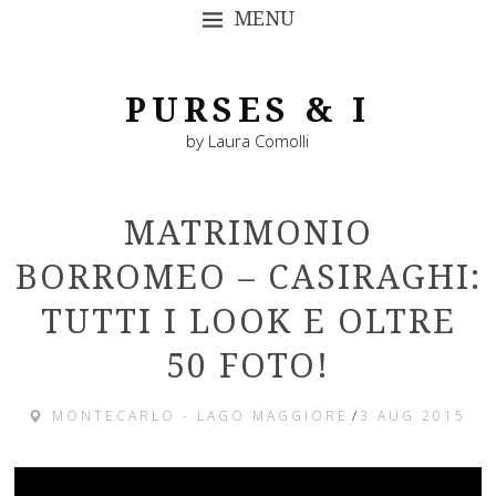
MENU
SKIP TO CONTENT
PURSES & I
by Laura Comolli
MATRIMONIO
BORROMEO – CASIRAGHI:
TUTTI I LOOK E OLTRE
50 FOTO!
MONTECARLO - LAGO MAGGIORE
/
3 AUG 2015