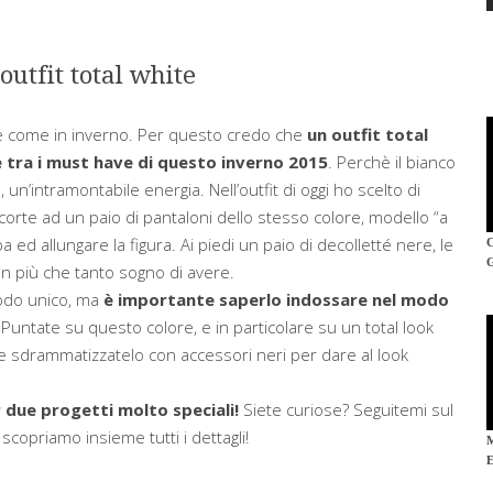
utfit total white
e
come
in inverno
. Per questo credo che
un outfit total
tra i must have di questo inverno 2015
. Perchè il bianco
n’intramontabile energia. Nell’outfit di oggi ho scelto di
orte ad un paio di pantaloni dello stesso colore, modello “a
 ed allungare la figura. Ai piedi un paio di decolletté nere, le
in più che tanto sogno di avere.
modo unico, ma
è importante saperlo indossare nel modo
 Puntate su questo colore, e in particolare su un total look
ri e sdrammatizzatelo con accessori neri per dare al look
 due progetti molto speciali!
Siete curiose? Seguitemi sul
scopriamo insieme tutti i dettagli!
E