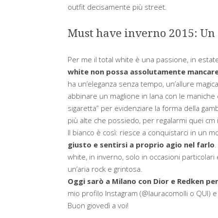
outfit decisamente più street
.
Must have inverno 2015: Un o
Per me il total white è una passione,
in estat
white non possa assolutamente mancare 
ha un’eleganza senza tempo, un’allure magica, u
abbinare un maglione in lana con le maniche c
sigaretta” per evidenziare la forma della gamba
più alte che possiedo, per regalarmi quei cm 
Il bianco è così: riesce a conquistarci in un 
giusto e sentirsi a proprio agio nel farlo
.
white, in inverno, solo in occasioni particola
un’aria rock e grintosa.
Oggi sarò a Milano con Dior e Redken per
mio profilo Instagram (@lauracomolli o QUI) e 
Buon giovedì a voi!