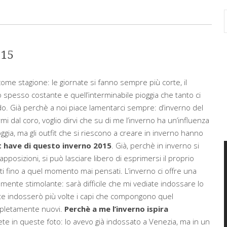
015
me stagione: le giornate si fanno sempre più corte, il
to spesso costante e quell’interminabile pioggia che tanto ci
do. Già perchè a noi piace lamentarci sempre: d’inverno del
mi dal coro, voglio dirvi che su di me l’inverno ha un’influenza
ggia, ma gli outfit che si riescono a creare in inverno hanno
t have di questo inverno 2015
. Già, perchè in inverno si
apposizioni, si può lasciare libero di esprimersi il proprio
 fino a quel momento mai pensati. L’inverno ci offre una
ente stimolante: sarà difficile che mi vediate indossare lo
nte indosserò più volte i capi che compongono quel
mpletamente nuovi.
Perchè a me l’inverno ispira
e in queste foto: lo avevo già
indossato a Venezia, ma in un