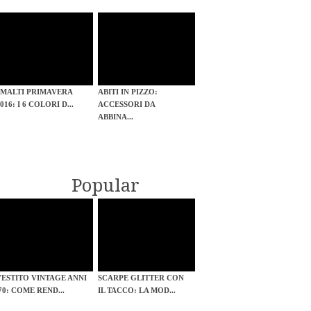
SMALTI PRIMAVERA
ABITI IN PIZZO:
016: I 6 COLORI D...
ACCESSORI DA
ABBINA...
Popular
VESTITO VINTAGE ANNI
SCARPE GLITTER CON
'70: COME REND...
IL TACCO: LA MOD...