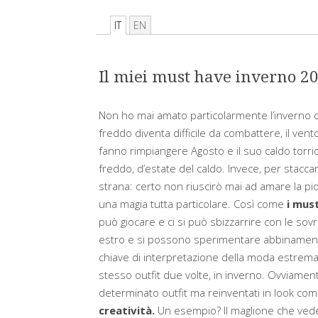
IT
EN
Il miei must have inverno 2
Non ho mai amato particolarmente l’inverno co
freddo diventa difficile da combattere, il ven
fanno rimpiangere Agosto e il suo caldo torri
freddo, d’estate del caldo. Invece, per staccar
strana: certo non riuscirò mai ad amare la pio
una magia tutta particolare. Così come
i mus
può giocare e ci si può sbizzarrire con le sovr
estro e si possono sperimentare abbinamenti
chiave di interpretazione della moda estremam
stesso outfit due volte, in inverno. Ovviame
determinato outfit ma reinventati in look co
creatività.
Un esempio? Il maglione che vedet