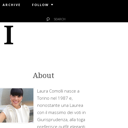
ARCHIVE
FOLLOW
 I
About
Laura Comolli nasce a
Torino nel 1987 e,
nonostante una Laurea
con il massimo dei voti in
Giurisprudenza, alla toga
preferisce outfit eleganti