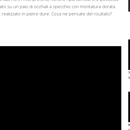
to su un paio di occhiali a specchio con montatura dorata
t realizzato in pietre dure. Cosa ne pensate del risultato?
W