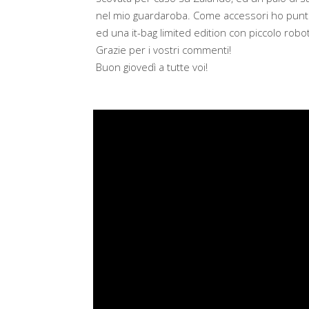
nel mio guardaroba. Come accessori ho punta
ed una it-bag limited edition con piccolo robo
Grazie per i vostri commenti!
Buon giovedì a tutte voi!