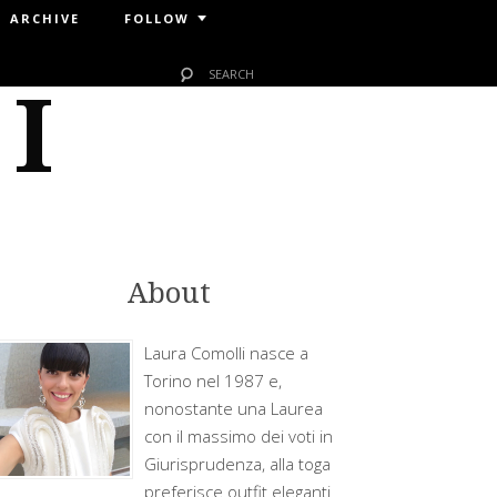
ARCHIVE
FOLLOW
 I
About
Laura Comolli nasce a
Torino nel 1987 e,
nonostante una Laurea
con il massimo dei voti in
Giurisprudenza, alla toga
preferisce outfit eleganti