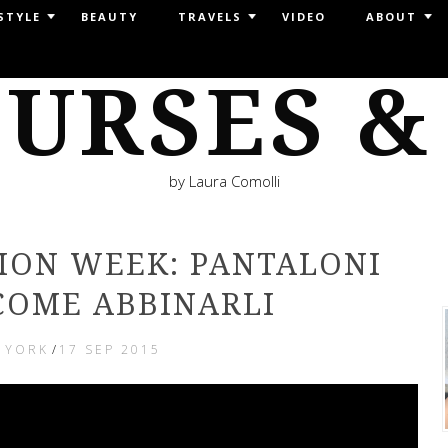
STYLE
BEAUTY
TRAVELS
VIDEO
ABOUT
URSES &
by Laura Comolli
ION WEEK: PANTALONI
COME ABBINARLI
 YORK
/
17 SEP 2015