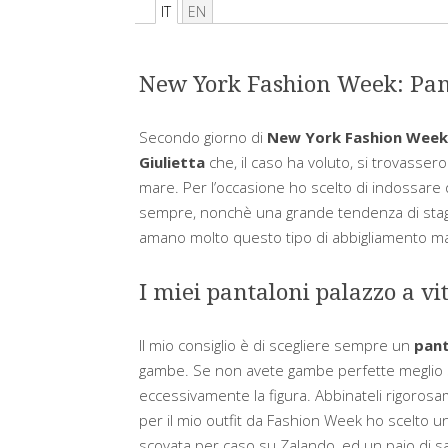
IT
EN
New York Fashion Week: Pant
Secondo giorno di
New York Fashion Week
Giulietta
che, il caso ha voluto, si trovassero 
mare. Per l’occasione ho scelto di indossare 
sempre, nonchè una grande tendenza di sta
amano molto questo tipo di abbigliamento 
I miei pantaloni palazzo a vi
Il mio consiglio è di scegliere sempre un
pant
gambe. Se non avete gambe perfette meglio 
eccessivamente la figura. Abbinateli rigoro
per il mio outfit da Fashion Week ho scelto un
scovata per caso su Zalando, ed un paio di san