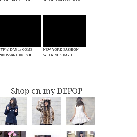
EEK, DAY 3: UN AB...
WEEK: PANTALONI PA...
NYFW, DAY 1: COME
NEW YORK FASHION
INDOSSARE UN PAIO...
WEEK 2015 DAY 1...
Shop on my DEPOP