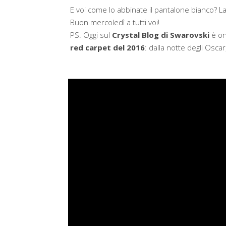
E voi come lo abbinate il pantalone bianco? La
Buon mercoledì a tutti voi!
PS. Oggi sul
Crystal Blog di Swarovski
è onl
red carpet del 2016
: dalla notte degli Oscar