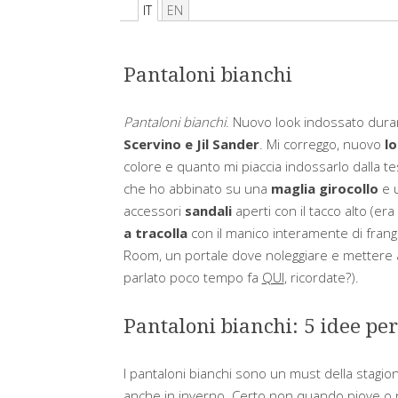
IT
EN
Pantaloni bianchi
Pantaloni bianchi
. Nuovo look indossato dura
Scervino e Jil Sander
. Mi correggo, nuovo
lo
colore e quanto mi piaccia indossarlo dalla te
che ho abbinato su una
maglia girocollo
e u
accessori
sandali
aperti con il tacco alto (er
a tracolla
con il manico interamente di frang
Room, un portale dove noleggiare e mettere a 
parlato poco tempo fa
QUI
, ricordate?).
Pantaloni bianchi: 5 idee per
I pantaloni bianchi sono un must della stagio
anche in inverno. Certo non quando piove o nev