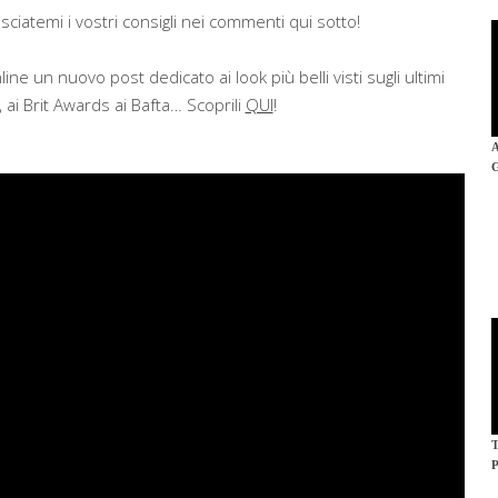
sciatemi i vostri consigli nei commenti qui sotto!
ine un nuovo post dedicato ai look più belli visti sugli ultimi
, ai Brit Awards ai Bafta… Scoprili
QUI
!
P