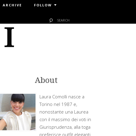
ARCHIVE
FOLLOW
 I
About
Laura Comolli nasce a
Torino nel 1987 e,
nonostante una Laurea
con il massimo dei voti in
Giurisprudenza, alla toga
preferisce outfit eleganti