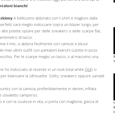
ntaloni bianchi
!
 skinny
è bellissimo abbinato con t-shirt e maglioni dalla
erfetti sarà meglio indossare sopra un blazer lungo, per
 alte potete optare per delle sneakers o delle scarpe flat,
centimetro di tacco.
ome il mio, si abbina facilmente con camicie e bluse
i miei ultimi outfit con pantaloni bianchi culotte in pizzo
inocchio. Per le scarpe meglio un tacco, o al massimo una
che ho indossato di recente in un look total white
QUI
) si
, per bilanciare la silhouette. Sotto, sneakers oppure sandali
country con la camicia, preferibilemente in denim, infilata
 e stivaletto camperos.
e con la coulisse in vita, si porta con maglione, giacca di
G