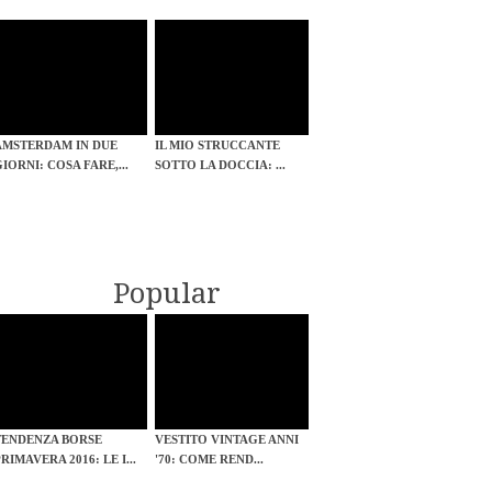
AMSTERDAM IN DUE
IL MIO STRUCCANTE
GIORNI: COSA FARE,...
SOTTO LA DOCCIA: ...
Popular
TENDENZA BORSE
VESTITO VINTAGE ANNI
RIMAVERA 2016: LE I...
'70: COME REND...