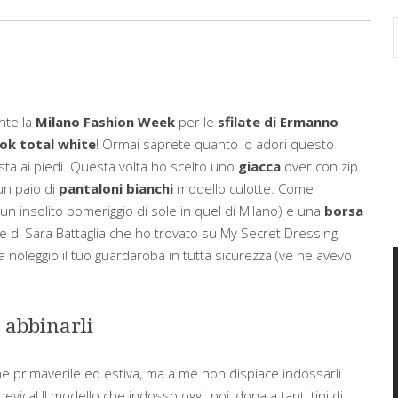
nte la
Milano Fashion Week
per le
sfilate di Ermanno
ok total white
! Ormai saprete quanto io adori questo
sta ai piedi. Questa volta ho scelto uno
giacca
over con zip
n paio di
pantaloni bianchi
modello culotte. Come
a un insolito pomeriggio di sole in quel di Milano) e una
borsa
e di Sara Battaglia che ho trovato su My Secret Dressing
noleggio il tuo guardaroba in tutta sicurezza (ve ne avevo
 abbinarli
ne primaverile ed estiva, ma a me non dispiace indossarli
ica! Il modello che indosso oggi, poi, dona a tanti tipi di