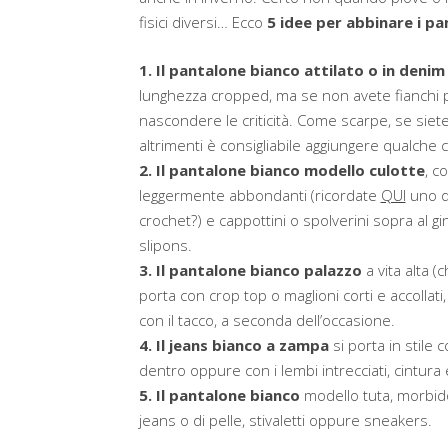
fisici diversi… Ecco
5 idee per abbinare i pa
1. Il pantalone bianco attilato o in denim
lunghezza cropped, ma se non avete fianchi p
nascondere le criticità. Come scarpe, se siete
altrimenti è consigliabile aggiungere qualche 
2. Il pantalone bianco modello culotte
, c
leggermente abbondanti (ricordate
QUI
uno de
crochet?) e cappottini o spolverini sopra al g
slipons.
3. Il pantalone bianco palazzo
a vita alta (
porta con crop top o maglioni corti e accollati
con il tacco, a seconda dell’occasione.
4. Il jeans bianco a zampa
si porta in stile 
dentro oppure con i lembi intrecciati, cintura
5. Il pantalone bianco
modello tuta, morbido 
jeans o di pelle, stivaletti oppure sneakers.