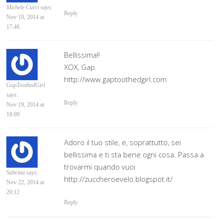
Michele Curci
says:
Reply
Nov 19, 2014 at
17:46
Bellissima!!
XOX, Gap.
http://www.gaptoothedgirl.com
GapToothedGirl
says:
Reply
Nov 19, 2014 at
18:09
Adoro il tuo stile, e, soprattutto, sei
bellissima e ti sta bene ogni cosa. Passa a
trovarmi quando vuoi
Sabrina
says:
http://zuccheroevelo.blogspot.it/
Nov 22, 2014 at
20:12
Reply