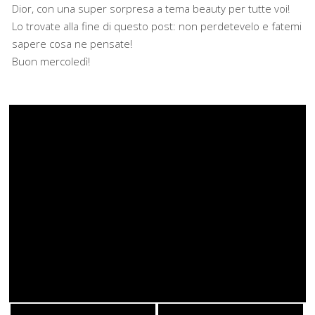
Dior, con una super sorpresa a tema beauty per tutte voi!
Lo trovate alla fine di questo post: non perdetevelo e fatemi
sapere cosa ne pensate!
Buon mercoledì!