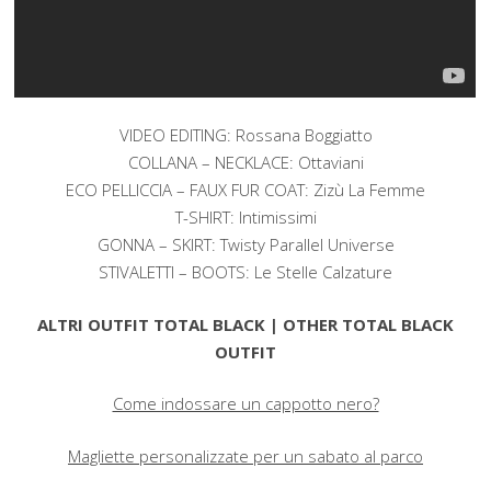
VIDEO EDITING: Rossana Boggiatto
COLLANA – NECKLACE: Ottaviani
ECO PELLICCIA – FAUX FUR COAT: Zizù La Femme
T-SHIRT: Intimissimi
GONNA – SKIRT: Twisty Parallel Universe
STIVALETTI – BOOTS: Le Stelle Calzature
ALTRI OUTFIT TOTAL BLACK | OTHER TOTAL BLACK
OUTFIT
Come indossare un cappotto nero?
Magliette personalizzate per un sabato al parco