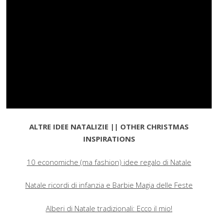
ALTRE IDEE NATALIZIE || OTHER CHRISTMAS
INSPIRATIONS
10 economiche (ma fashion) idee regalo di Natale
Natale ricordi di infanzia e Barbie Magia delle Feste
Alberi di Natale tradizionali: Ecco il mio!