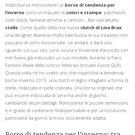
Addio borse monocolore! Le
borse di tendenza per
l’inverno
sono un tripudio di
colori e stampe
: patchwork,
color block, fantasie etniche e cartoon… Ma soprattutto
stelle
. Come quelle della mia nuova
clutch di Lina Brax
,
una designer libanese molto talentuosa le cui creazioni non
passano di certo inosservate: se andate a dare uno
sguardo sul suo sito, sono sicura vi troverete d’accordo con
me! Avevo già indossato un suo modello durante la Paris
Fashion Week dello scorso febbraio (trovate il post
QUI
!).
Questa volta ne ho scelto uno che rispecchia la tendenza
borse inverno 2015: una clutch in legno intagliato a forma di
stelle, realizzate in pelle colorata. Una borsa originale che
può essere indossata di sera ma anche di giorno,
cambiando alcuni dettagli. Nonostante le piccole dimensioni,
è in grado di contenere l’indispensabile e per un’occasione
particolare da giorno la trovo sicuramente adatta.
Borse di tendenza per l’inverno: tra