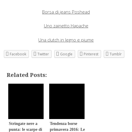
Borsa di jeans Poshead
Uno zainetto Hapache
Una clutch in legno e piume
Facebook
Twitter
Google
Pinterest
Tumblr
Related Posts:
Stringate nere a
Tendenza borse
punta: le scarpe di
primavera 2016: Le