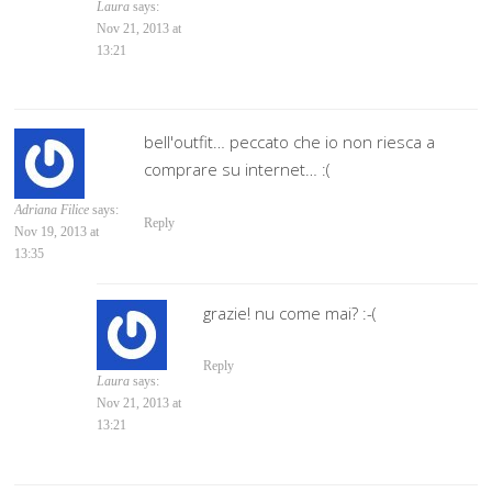
Laura
says:
Nov 21, 2013 at
13:21
bell'outfit… peccato che io non riesca a
comprare su internet… :(
Adriana Filice
says:
Reply
Nov 19, 2013 at
13:35
grazie! nu come mai? :-(
Reply
Laura
says:
Nov 21, 2013 at
13:21