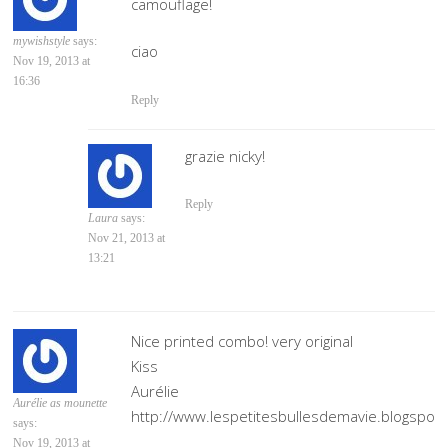
camouflage!
mywishstyle
says:
ciao
Nov 19, 2013 at
16:36
Reply
grazie nicky!
Reply
Laura
says:
Nov 21, 2013 at
13:21
Nice printed combo! very original
Kiss
Aurélie
Aurélie as mounette
http://www.lespetitesbullesdemavie.blogspot
says:
Nov 19, 2013 at