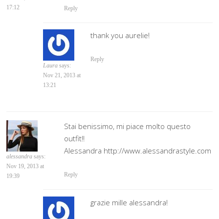
17:12
Reply
thank you aurelie!
Reply
Laura
says:
Nov 21, 2013 at
13:21
Stai benissimo, mi piace molto questo
outfit!!
Alessandra http://www.alessandrastyle.com
alessandra
says:
Nov 19, 2013 at
Reply
19:39
grazie mille alessandra!