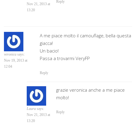
Reply
Nov 21, 2013 at
13:20
A me piace molto il camouflage, bella questa
giacca!
Un bacio!
veronica
says:
Passa a trovarmi VeryFP
Nov 19, 2013 at
12:04
Reply
grazie veronica anche a me piace
molto!
Laura
says:
Reply
Nov 21, 2013 at
13:20