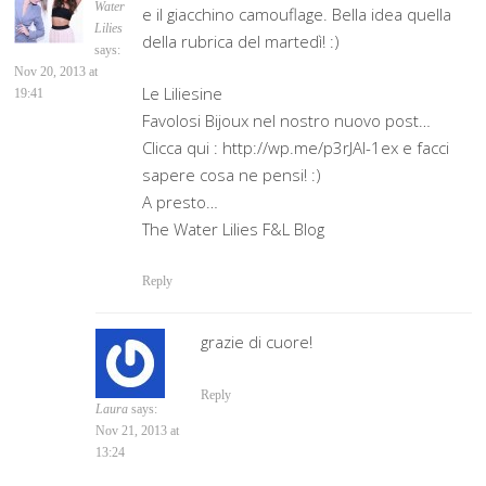
Water
e il giacchino camouflage. Bella idea quella
Lilies
della rubrica del martedì! :)
says:
Nov 20, 2013 at
Le Liliesine
19:41
Favolosi Bijoux nel nostro nuovo post…
Clicca qui : http://wp.me/p3rJAI-1ex e facci
sapere cosa ne pensi! :)
A presto…
The Water Lilies F&L Blog
Reply
grazie di cuore!
Reply
Laura
says:
Nov 21, 2013 at
13:24