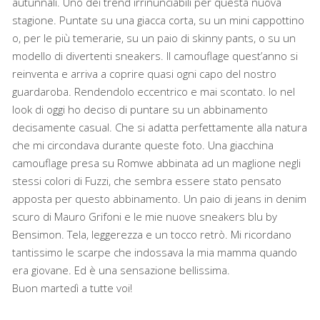
autunnali. Uno dei trend irrinunciabili per questa nuova
stagione. Puntate su una giacca corta, su un mini cappottino
o, per le più temerarie, su un paio di skinny pants, o su un
modello di divertenti sneakers. Il camouflage quest’anno si
reinventa e arriva a coprire quasi ogni capo del nostro
guardaroba. Rendendolo eccentrico e mai scontato. Io nel
look di oggi ho deciso di puntare su un abbinamento
decisamente casual. Che si adatta perfettamente alla natura
che mi circondava durante queste foto. Una giacchina
camouflage presa su Romwe abbinata ad un maglione negli
stessi colori di Fuzzi, che sembra essere stato pensato
apposta per questo abbinamento. Un paio di jeans in denim
scuro di Mauro Grifoni e le mie nuove sneakers blu by
Bensimon. Tela, leggerezza e un tocco retrò. Mi ricordano
tantissimo le scarpe che indossava la mia mamma quando
era giovane. Ed è una sensazione bellissima.
Buon martedì a tutte voi!