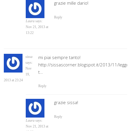
grazie mille dario!
Reply
Laura
says:
Nov 21, 2013 at
13:22
mi piai sempre tanto!
sissa
says:
http://sissascorner.blogspot.it/2013/11/legger
Nov
t…
19,
2013 at 23:24
Reply
grazie sissa!
Reply
Laura
says:
Nov 21, 2013 at