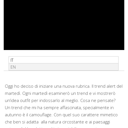
IT
EN
Oggi ho deciso di iniziare una nuova rubrica. Il trend alert del
martedì. Ogni martedì esaminerò un trend e vi mostrerò
un’idea outfit per indossarlo al meglio. Cosa ne pensate?
Un trend che mi ha sempre affascinata, specialmente in
autunno è il camouflage. Con quel suo carattere mimetico
che ben si adatta alla natura circostante e ai paesaggi