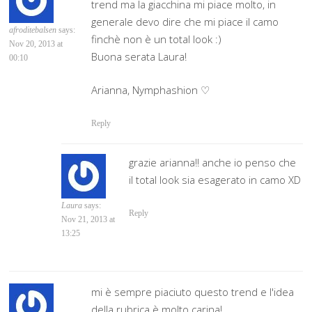
trend ma la giacchina mi piace molto, in
generale devo dire che mi piace il camo
afroditebalsen
says:
finchè non è un total look :)
Nov 20, 2013 at
Buona serata Laura!
00:10
Arianna, Nymphashion ♡
Reply
grazie arianna!! anche io penso che
il total look sia esagerato in camo XD
Laura
says:
Reply
Nov 21, 2013 at
13:25
mi è sempre piaciuto questo trend e l'idea
della rubrica è molto carina!