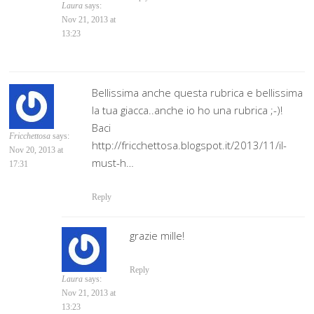
Laura
says:
Nov 21, 2013 at
13:23
Bellissima anche questa rubrica e bellissima
la tua giacca..anche io ho una rubrica ;-)!
Baci
Fricchettosa
says:
http://fricchettosa.blogspot.it/2013/11/il-
Nov 20, 2013 at
must-h…
17:31
Reply
grazie mille!
Reply
Laura
says:
Nov 21, 2013 at
13:23