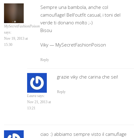
Sempre una bambola, anche col
camouflage! Bell'outfit casual, i toni del
verde ti donano molto ;-)
MySecretFashionPoison
Bisou
says:
Nov 19, 2013 at
Viky — MySecretFashionPoison
15:30
Reply
grazie viky che carina che sei!
Reply
Laura
says:
Nov 21, 2013 at
13:21
ciao :) abbiamo sempre visto il camuflage