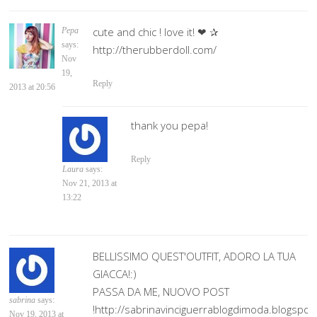
cute and chic ! love it! ❤ ✰
Pepa
says:
http://therubberdoll.com/
Nov
19,
Reply
2013 at 20:56
thank you pepa!
Reply
Laura
says:
Nov 21, 2013 at
13:22
BELLISSIMO QUEST'OUTFIT, ADORO LA TUA
GIACCA!:)
PASSA DA ME, NUOVO POST
sabrina
says:
!http://sabrinavinciguerrablogdimoda.blogspot
Nov 19, 2013 at