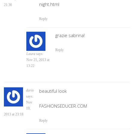
night.html
21:36
Reply
grazie sabrina!
Reply
Laura
says:
Nov 21, 2013 at
13:22
beautiful look
dario
says:
Nov
FASHIONSEDUCER.COM
19,
2013 at 23:18
Reply