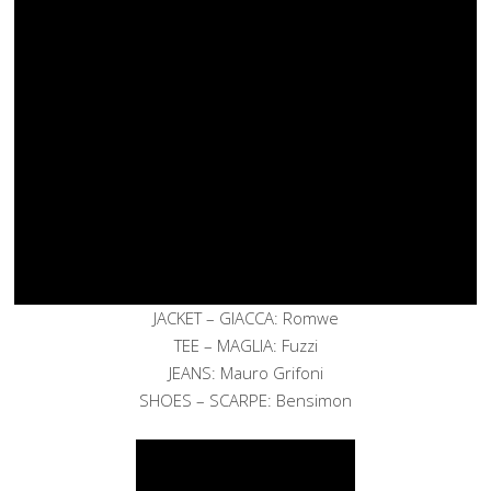
JACKET – GIACCA: Romwe
TEE – MAGLIA: Fuzzi
JEANS: Mauro Grifoni
SHOES – SCARPE: Bensimon