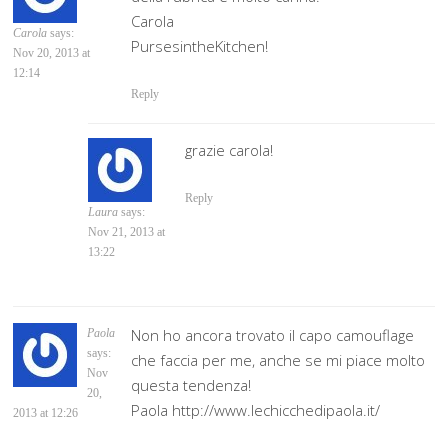
Carola
Carola
says:
PursesintheKitchen!
Nov 20, 2013 at
12:14
Reply
grazie carola!
Reply
Laura
says:
Nov 21, 2013 at
13:22
Non ho ancora trovato il capo camouflage
Paola
says:
che faccia per me, anche se mi piace molto
Nov
questa tendenza!
20,
Paola http://www.lechicchedipaola.it/
2013 at 12:26