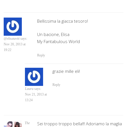
Bellissima la giacca tesoro!
Un bacione, Elisa
@elisataviti
says:
My Fantabulous World
Nov 20, 2013 at
19:22
Reply
grazie mille eli!
Reply
Laura
says:
Nov 21, 2013 at
13:24
Sei troppo troppo bella!!! Adoriamo la maglia
The