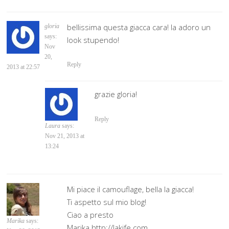
bellissima questa giacca cara! la adoro un
gloria
says:
look stupendo!
Nov
20,
Reply
2013 at 22:57
grazie gloria!
Reply
Laura
says:
Nov 21, 2013 at
13:24
Mi piace il camouflage, bella la giacca!
Ti aspetto sul mio blog!
Ciao a presto
Marika
says:
Marika http://lakife.com