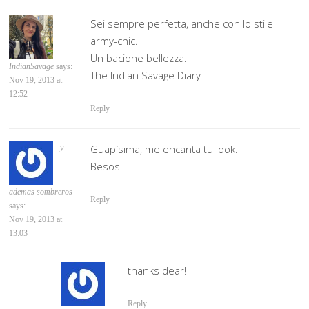
Sei sempre perfetta, anche con lo stile
army-chic.
Un bacione bellezza.
IndianSavage
says:
The Indian Savage Diary
Nov 19, 2013 at
12:52
Reply
Guapísima, me encanta tu look.
y
Besos
ademas sombreros
Reply
says:
Nov 19, 2013 at
13:03
thanks dear!
Reply