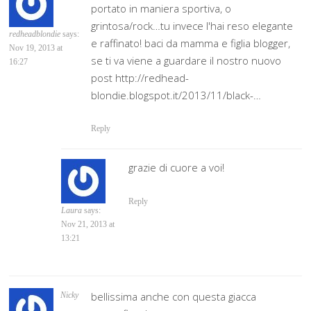
portato in maniera sportiva, o
grintosa/rock…tu invece l'hai reso elegante
redheadblondie
says:
e raffinato! baci da mamma e figlia blogger,
Nov 19, 2013 at
se ti va viene a guardare il nostro nuovo
16:27
post http://redhead-
blondie.blogspot.it/2013/11/black-…
Reply
grazie di cuore a voi!
Reply
Laura
says:
Nov 21, 2013 at
13:21
bellissima anche con questa giacca
Nicky