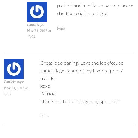
grazie claudia mi fa un sacco piacere
che ti piaccia il mio taglio!
Laura
says:
Reply
Nov 21, 2013 at
13:24
Great idea darling!! Love the look 'cause
camouflage is one of my favorite print /
trends!!
Patricia
says:
xoxo
Nov 25, 2013 at
Patricia
12:36
http://misstoptenimage.blogspot.com
Reply