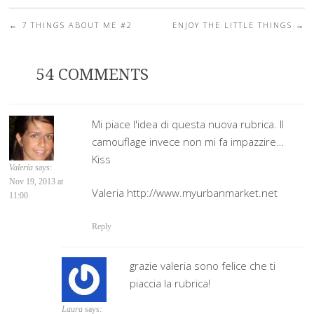
←
7 THINGS ABOUT ME #2
ENJOY THE LITTLE THINGS
→
Post navigation
54 COMMENTS
Mi piace l'idea di questa nuova rubrica. Il
camouflage invece non mi fa impazzire…
Kiss
Valeria
says:
Nov 19, 2013 at
Valeria http://www.myurbanmarket.net
11:00
Reply
grazie valeria sono felice che ti
piaccia la rubrica!
Laura
says: