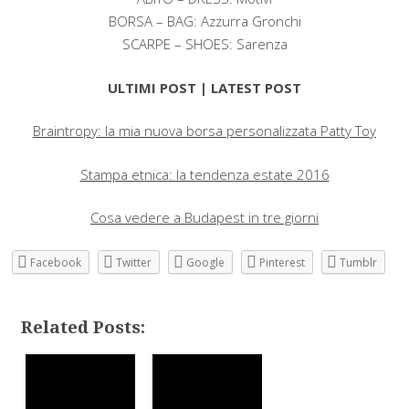
BORSA – BAG: Azzurra Gronchi
SCARPE – SHOES: Sarenza
ULTIMI POST | LATEST POST
Braintropy: la mia nuova borsa personalizzata Patty Toy
Stampa etnica: la tendenza estate 2016
Cosa vedere a Budapest in tre giorni
Facebook
Twitter
Google
Pinterest
Tumblr
Related Posts: