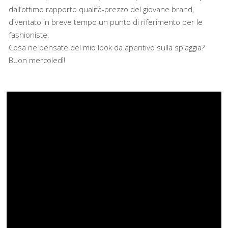
dall’ottimo rapporto qualità-prezzo del giovane brand,
diventato in breve tempo un punto di riferimento per le
fashioniste.
Cosa ne pensate del mio look da aperitivo sulla spiaggia?
Buon mercoledì!