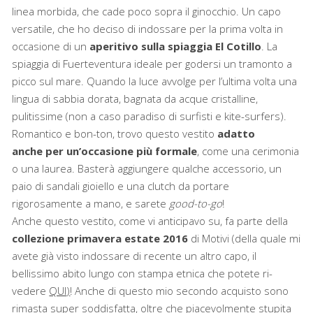
linea morbida, che cade poco sopra il ginocchio. Un capo
versatile, che ho deciso di indossare per la prima volta in
occasione di un
aperitivo sulla spiaggia
El Cotillo
. La
spiaggia di Fuerteventura ideale per godersi un tramonto a
picco sul mare. Quando la luce avvolge per l’ultima volta una
lingua di sabbia dorata, bagnata da acque cristalline,
pulitissime (non a caso paradiso di surfisti e kite-surfers).
Romantico e bon-ton, trovo questo vestito
adatto
anche per un’occasione più formale
, come una cerimonia
o una laurea. Basterà aggiungere qualche accessorio, un
paio di sandali gioiello e una clutch da portare
rigorosamente a mano, e sarete
good-to-go
!
Anche questo vestito, come vi anticipavo su, fa parte della
collezione primavera estate 2016
di Motivi (della quale mi
avete già visto indossare di recente un altro capo, il
bellissimo abito lungo con stampa etnica che potete ri-
vedere
QUI
)
! Anche di questo mio secondo acquisto sono
rimasta super soddisfatta, oltre che piacevolmente stupita