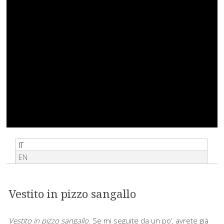
IT
EN
Vestito in pizzo sangallo
Vestito in pizzo sangallo
. Se mi seguite da un po’, avrete già