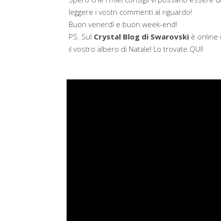
leggere i vostri commenti al riguardo!
Buon venerdì e buon week-end!
PS. Sul
Crystal Blog di Swarovski
è online 
il vostro albero di Natale! Lo trovate QUI!