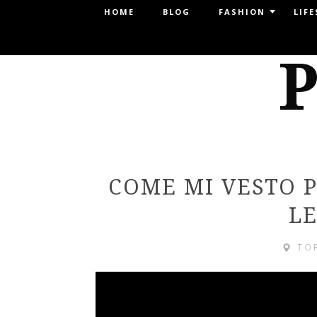
Menu
HOME
BLOG
FASHION
LIFE
SKIP TO CONTENT
P
COME MI VESTO 
L
TO