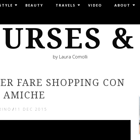
STYLE
BEAUTY
TRAVELS
VIDEO
ABOUT
URSES &
by Laura Comolli
PER FARE SHOPPING CON
E AMICHE
RINO
/
11 DEC 2015