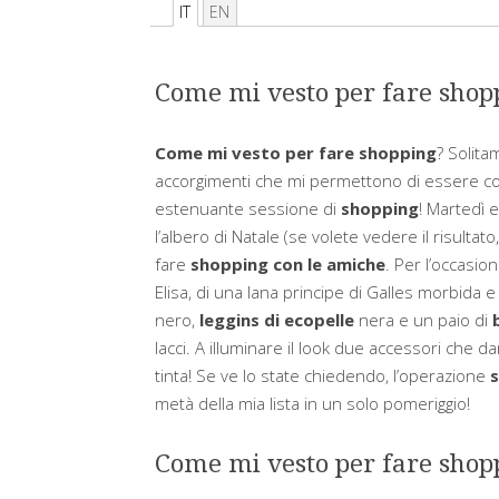
IT
EN
Come mi vesto per fare shop
Come mi vesto per fare shopping
? Solita
accorgimenti che mi permettono di essere co
estenuante sessione di
shopping
! Martedì 
l’albero di Natale (se volete vedere il risultato
fare
shopping con le amiche
. Per l’occasi
Elisa, di una lana principe di Galles morbida e
nero,
leggins di ecopelle
nera e un paio di
lacci. A illuminare il look due accessori che 
tinta! Se ve lo state chiedendo, l’operazione
s
metà della mia lista in un solo pomeriggio!
Come mi vesto per fare shoppi