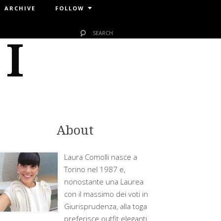
ARCHIVE
FOLLOW
 I
About
Laura Comolli nasce a
Torino nel 1987 e,
nonostante una Laurea
con il massimo dei voti in
Giurisprudenza, alla toga
preferisce outfit eleganti