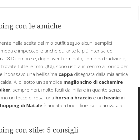
ping con le amiche
mente nella scelta del mio outfit seguo alcuni semplici
moda e impeccabile anche durante la più intensa ed
era l’8 Dicembre e, dopo aver terminato, come da tradizione,
, trovate tutte le foto
QUI
), sono uscita in centro a Torino per
one indossavo una bellissima
cappa
disegnata dalla mia amica
 calda. Al di sotto un semplice
maglioncino di cachemire
biker
, sempre neri, molto facili da infilare in quanto senza
danno un tocco di rosa: una
borsa a braccio
e un
beanie
in
hopping di Natale
è andata a buon fine: sono arrivata a
ng con stile: 5 consigli