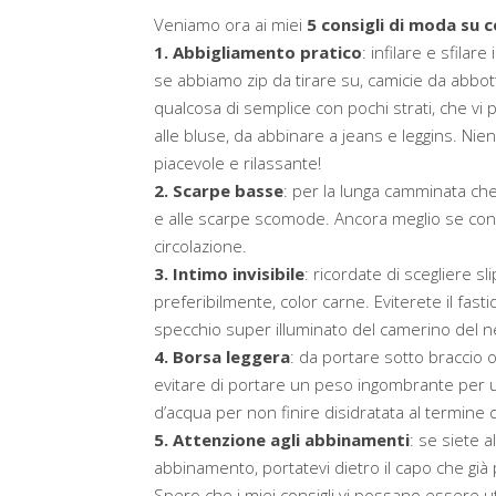
Veniamo ora ai miei
5 consigli di moda
su c
1. Abbigliamento pratico
: infilare e sfila
se abbiamo zip da tirare su, camicie da abbott
qualcosa di semplice con pochi strati, che vi pe
alle bluse, da abbinare a jeans e leggins. N
piacevole e rilassante!
2. Scarpe basse
: per la lunga camminata che 
e alle scarpe scomode. Ancora meglio se con 
circolazione.
3. Intimo invisibile
: ricordate di scegliere s
preferibilmente, color carne. Eviterete il fasti
specchio super illuminato del camerino del n
4. Borsa leggera
: da portare sotto braccio o
evitare di portare un peso ingombrante per u
d’acqua per non finire disidratata al termine 
5. Attenzione agli abbinamenti
: se siete 
abbinamento, portatevi dietro il capo che gi
Spero che i miei consigli vi possano essere ut