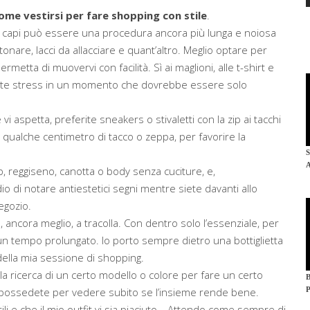
ome vestirsi per fare shopping con stile
.
re i capi può essere una procedura ancora più lunga e noiosa
onare, lacci da allacciare e quant’altro. Meglio optare per
rmetta di muovervi con facilità. Sì ai maglioni, alle t-shirt e
iente stress in un momento che dovrebbe essere solo
vi aspetta, preferite sneakers o stivaletti con la zip ai tacchi
qualche centimetro di tacco o zeppa, per favorire la
lip, reggiseno, canotta o body senza cuciture, e,
dio di notare antiestetici segni mentre siete davanti allo
egozio.
, ancora meglio, a tracolla. Con dentro solo l’essenziale, per
n tempo prolungato. Io porto sempre dietro una bottiglietta
della mia sessione di shopping.
alla ricerca di un certo modello o colore per fare un certo
à possedete per vedere subito se l’insieme rende bene.
ili e che il mio outfit vi sia piaciuto… Attendo come sempre di