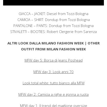
GIACCA – JACKET: Diesel from Tozzi Bologna
CAMICIA – SHIRT: Dondup from Tozzi Bologna
PANTALONE – PANTS: Dondup from Tozzi Bologna
STIVALETTI – BOOTIES: Robert Clergerie from Sarenza
ALTRI LOOK DALLA MILANO FASHION WEEK | OTHER
OUTFIT FROM MILAN FASHION WEEK
MFW day 5: Borsa di Jeans Poshead
MFW day 3: Look anni 70
Look total white: tutto bianco alla MFW
MFW day 2: Camicia a righe e gonna a ruota
MFW day 1: Il trend del maglione oversize