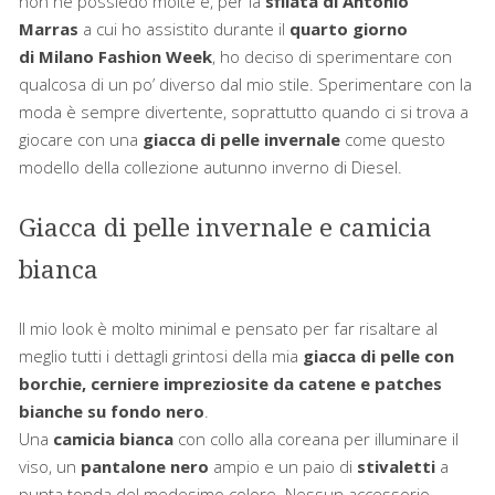
non ne possiedo molte e, per la
sfilata di Antonio
Marras
a cui ho assistito durante il
quarto giorno
di Milano Fashion Week
, ho deciso di sperimentare con
qualcosa di un po’ diverso dal mio stile. Sperimentare con la
moda è sempre divertente, soprattutto quando ci si trova a
giocare con una
giacca di pelle
invernale
come questo
modello della collezione autunno inverno di Diesel.
Giacca di pelle invernale e camicia
bianca
Il mio look è molto minimal e pensato per far risaltare al
meglio tutti i dettagli grintosi della mia
giacca di pelle con
borchie, cerniere impreziosite da catene e patches
bianche su fondo nero
.
Una
camicia bianca
con collo alla coreana per illuminare il
viso, un
pantalone nero
ampio e un paio di
stivaletti
a
punta tonda del medesimo colore. Nessun accessorio,