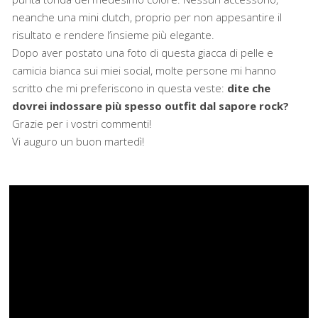
neanche una mini clutch, proprio per non appesantire il
risultato e rendere l’insieme più elegante.
Dopo aver postato una foto di questa giacca di pelle e
camicia bianca sui miei social, molte persone mi hanno
scritto che mi preferiscono in questa veste:
dite che
dovrei indossare più spesso outfit dal sapore rock?
Grazie per i vostri commenti!
Vi auguro un buon martedì!