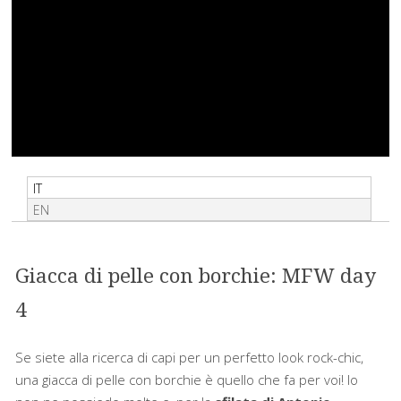
IT
EN
Giacca di pelle con borchie: MFW day
4
Se siete alla ricerca di capi per un perfetto look rock-chic,
una giacca di pelle con borchie è quello che fa per voi! Io