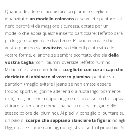
Quando decidete di acquistare un piumino scegliete
innanzitutto
un modello colorato
o, se volete puntare sul
nero perchè vi dà maggiore sicurezza, optate per un
modello che abbia qualche inserto particolare: l’effetto sarà
più leggero, originale e divertente. E’ fondamentale che il
vostro piumino sia
avvitato
, sottolinei il punto vita e le
vostre forme, e, anche se sembra scontato, che sia
della
vostra taglia
: con i piumini oversize l’effetto “Omino-
Michelin” è assicurato. Infine
scegliete con cura i capi che
decidete di abbinare al vostro piumino
: puntate su
pantaloni (meglio evitare i jeans se non amate essere
troppo sportive), gonne aderenti o a ruota (rigorosamente
mini), maglioni non troppo lunghi e un accessorio che sappia
attirare l’attenzione (come una bella collana, magari dello
stesso colore del piumino). Ai piedi vi consiglio di puntare su
un paio di
scarpe che sappiano slanciare la figura
: no agli
Ugg, no alle scarpe running, no agli stivali sotto il ginocchio. Sì