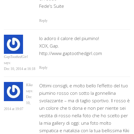
Fede’s Suite
Reply
Io adoro il calore del piumino!
XOX, Gap.
http://www.gaptoothedgirl.com
GapToothedGirl
says:
Reply
Dec 10, 2014 at 16:18
Ottimi consigli, e molto bello l’effetto del tuo
Kika
says:
piumino rosso con sotto la gonnellina
Dec
svolazzante – ma di taglio sportivo. Il rosso è
10,
un colore che ti dona e non per niente sei
2014 at 19:07
vestita di rosso nella foto che ho scelto per
la mia gallery di oggi: una foto molto
simpatica e natalizia con la tua bellissima Kiki