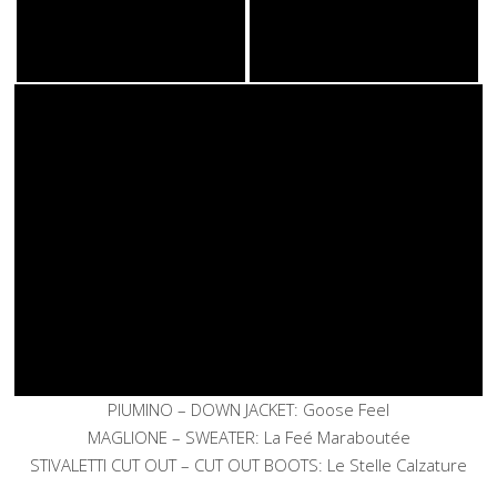
PIUMINO – DOWN JACKET: Goose Feel
MAGLIONE – SWEATER: La Feé Maraboutée
STIVALETTI CUT OUT – CUT OUT BOOTS: Le Stelle Calzature