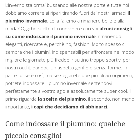
L’inverno sta ormai bussando alle nostre porte e tutte noi
dobbiamo correre ai ripari tirando fuori dai nostri armadi
il
piumino invernale
: ce la faremo a rimanere belle e alla
moda? Oggi ho scelto di condividere con voi
alcuni consigli
su come indossare il piumino invernale
, rimanendo
eleganti, ricercate e, perchè no, fashion. Molto spesso ci
sembra che i piumini, indispensabili per affrontare nel modo
migliore le giornate più fredde, risultino troppo sportivi per i
nostri outfit, dandoci un aspetto gonfio e senza forme. In
parte forse è così, ma se seguirete due piccoli accorgimenti,
potrete indossare il piumino invernale sentendovi
perfettamente a vostro agio e assolutamente super cool. Il
primo riguarda
la scelta del piumino
, il secondo, non meno
importante,
i capi che decidiamo di abbinarci.
Come indossare il piumino: qualche
piccolo consiglio!