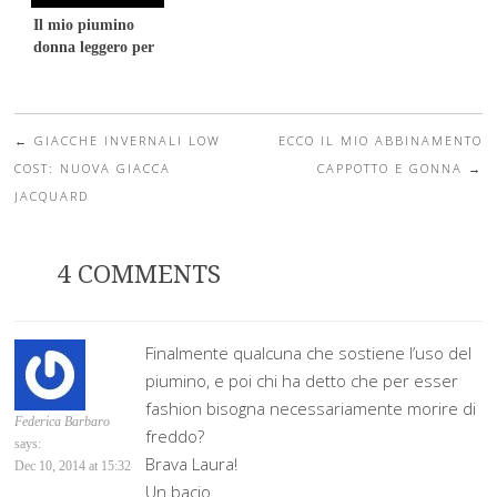
Il mio piumino
donna leggero per
l’inverno 2016
←
GIACCHE INVERNALI LOW
ECCO IL MIO ABBINAMENTO
Post navigation
COST: NUOVA GIACCA
CAPPOTTO E GONNA
→
JACQUARD
4 COMMENTS
Finalmente qualcuna che sostiene l’uso del
piumino, e poi chi ha detto che per esser
fashion bisogna necessariamente morire di
Federica Barbaro
freddo?
says:
Brava Laura!
Dec 10, 2014 at 15:32
Un bacio