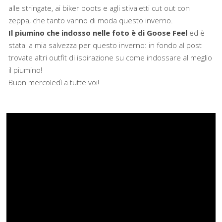
alle stringate, ai biker boots e agli stivaletti cut out con
zeppa, che tanto vanno di moda questo inverno.
Il piumino che indosso nelle foto è di Goose Feel
ed è
stata la mia salvezza per questo inverno: in fondo al post
trovate altri outfit di ispirazione su come indossare al meglio
il piumino!
Buon mercoledì a tutte voi!