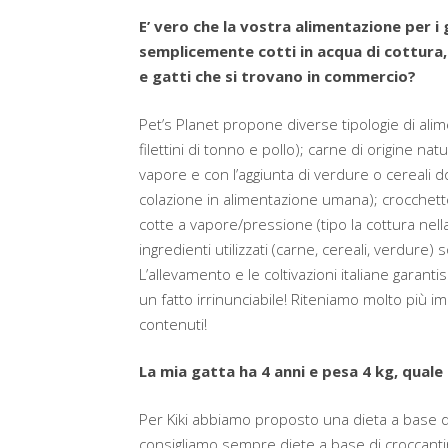
E’ vero che la vostra alimentazione per i
semplicemente cotti in acqua di cottura, 
e gatti che si trovano in commercio?
Pet’s Planet propone diverse tipologie di ali
filettini di tonno e pollo); carne di origine n
vapore e con l’aggiunta di verdure o cereali dov
colazione in alimentazione umana); crocchett
cotte a vapore/pressione (tipo la cottura nell
ingredienti utilizzati (carne, cereali, verdure) 
L’allevamento e le coltivazioni italiane garanti
un fatto irrinunciabile! Riteniamo molto più im
contenuti!
La mia gatta ha 4 anni e pesa 4 kg, quale
Per Kiki abbiamo proposto una dieta a base
consigliamo sempre diete a base di croccantini 