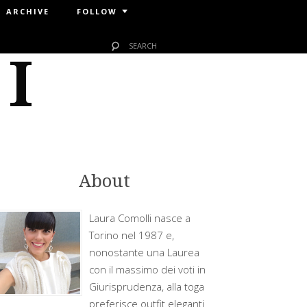
ARCHIVE
FOLLOW
 I
About
Laura Comolli nasce a
Torino nel 1987 e,
nonostante una Laurea
con il massimo dei voti in
Giurisprudenza, alla toga
preferisce outfit eleganti