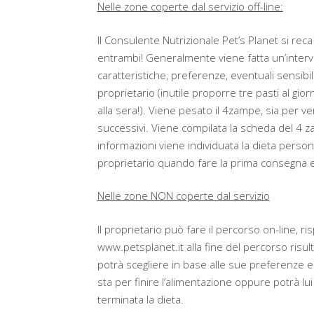
Nelle zone coperte dal servizio off-line:
Il Consulente Nutrizionale Pet’s Planet si rec
entrambi! Generalmente viene fatta un’intervi
caratteristiche, preferenze, eventuali sensibi
proprietario (inutile proporre tre pasti al gio
alla sera!). Viene pesato il 4zampe, sia per ver
successivi. Viene compilata la scheda del 4 
informazioni viene individuata la dieta persona
proprietario quando fare la prima consegna 
Nelle zone NON coperte dal servizio
Il proprietario può fare il percorso on-line, 
www.petsplanet.it alla fine del percorso risul
potrà scegliere in base alle sue preferenze e
sta per finire l’alimentazione oppure potrà lu
terminata la dieta.