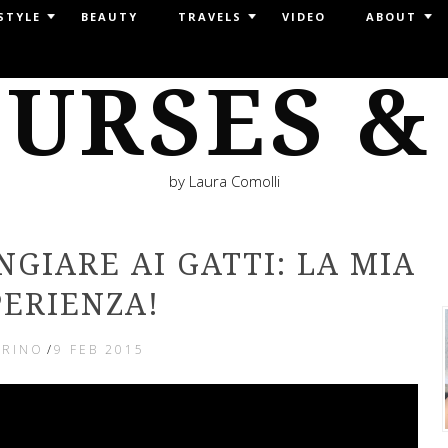
STYLE
BEAUTY
TRAVELS
VIDEO
ABOUT
URSES &
by Laura Comolli
GIARE AI GATTI: LA MIA
PERIENZA!
ORINO
/
9 FEB 2015