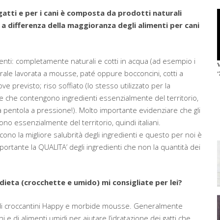
 gatti e per i cani è composta da prodotti naturali
a differenza della maggioranza degli alimenti per cani
menti: completamente naturali e cotti in acqua (ad esempio i
aturale lavorata a mousse, paté oppure bocconcini, cotti a
e previsto; riso soffiato (lo stesso utilizzato per la
e che contengono ingredienti essenzialmente del territorio,
a pentola a pressione!). Molto importante evidenziare che gli
sono essenzialmente del territorio, quindi italiani.
scono la migliore salubrità degli ingredienti e questo per noi è
portante la QUALITA’ degli ingredienti che non la quantità dei
 dieta (crocchette e umido) mi consigliate per lei?
 di croccantini Happy e morbide mousse. Generalmente
e di alimenti umidi per aiutare l’idratazione dei gatti che,