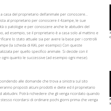
a a casa del proprietario dell’animale per conoscere…
sta al proprietario per conoscere il 4zampe, le sue
lità o patologie e per conoscere anche le abitudini del
rno, ad esempio, se il proprietario è a casa solo al mattino e
ificare lo stato attuale sia per avere la base per i controlli
zampe (la scheda di KiKi, per esempio) Con queste
lizzata per quello specifico animale. Si decide con il
e ogni quanto le successive (ad esempio ogni mese).
rispondendo alle domande che trova a sinistra sul sito
teranno proposti alcuni prodotti e diete ed il proprietario
d abitudini. Potrà richiedere che gli venga ricordato quando
i stesso ricordarsi di ordinare pochi giorni prima che venga