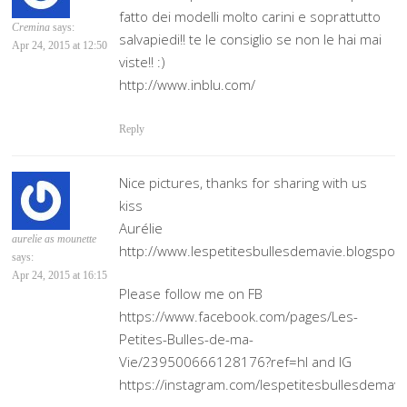
fatto dei modelli molto carini e soprattutto
Cremina
says:
salvapiedi!! te le consiglio se non le hai mai
Apr 24, 2015 at 12:50
viste!! :)
http://www.inblu.com/
Reply
Nice pictures, thanks for sharing with us
kiss
Aurélie
aurelie as mounette
http://www.lespetitesbullesdemavie.blogspot
says:
Apr 24, 2015 at 16:15
Please follow me on FB
https://www.facebook.com/pages/Les-
Petites-Bulles-de-ma-
Vie/239500666128176?ref=hl and IG
https://instagram.com/lespetitesbullesdemavi