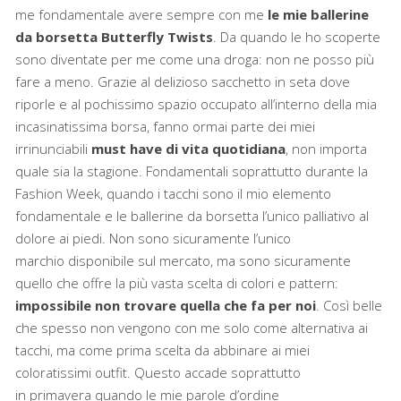
me fondamentale avere sempre con me
le mie ballerine
da borsetta Butterfly Twists
. Da quando le ho scoperte
sono diventate per me come una droga: non ne posso più
fare a meno. Grazie al delizioso sacchetto in seta dove
riporle e al pochissimo spazio occupato all’interno della mia
incasinatissima borsa, fanno ormai parte dei miei
irrinunciabili
must have di vita quotidiana
, non importa
quale sia la stagione. Fondamentali soprattutto durante la
Fashion Week, quando i tacchi sono il mio elemento
fondamentale e le ballerine da borsetta l’unico palliativo al
dolore ai piedi. Non sono sicuramente l’unico
marchio disponibile sul mercato, ma sono sicuramente
quello che offre la più vasta scelta di colori e pattern:
impossibile non trovare quella che fa per noi
. Così belle
che spesso non vengono con me solo come alternativa ai
tacchi, ma come prima scelta da abbinare ai miei
coloratissimi outfit. Questo accade soprattutto
in primavera quando le mie parole d’ordine