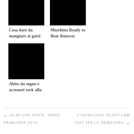
Cosa dare da
Moschino Ready to
mangiare ai gatti:
Bear Runway
La mia esperienza!
Capsule AI 2015
Abito da sogno e
accessori rock alla
MFW
←
JEANS CON PATCH: TREND
2 ISPIRAZIONI OUTFIT LOW
Post navigation
PRIMAVERA 2015
COST PER LA PRIMAVERA!
→