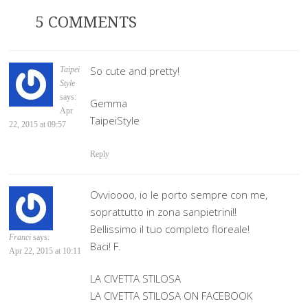
5 COMMENTS
So cute and pretty!
Taipei
Style
says:
Gemma
Apr
TaipeiStyle
22, 2015 at 09:57
Reply
Ovvioooo, io le porto sempre con me,
soprattutto in zona sanpietrini!!
Bellissimo il tuo completo floreale!
Franci
says:
Baci! F.
Apr 22, 2015 at 10:11
‪LA CIVETTA STILOSA
LA CIVETTA STILOSA ON FACEBOOK