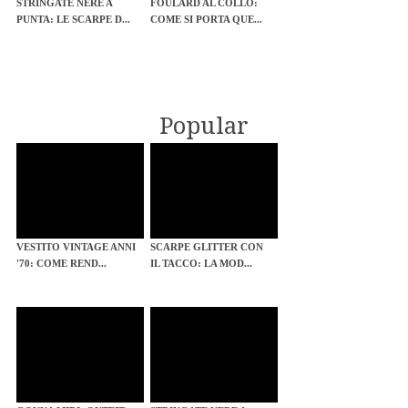
STRINGATE NERE A
FOULARD AL COLLO:
PUNTA: LE SCARPE D...
COME SI PORTA QUE...
Popular
VESTITO VINTAGE ANNI
SCARPE GLITTER CON
'70: COME REND...
IL TACCO: LA MOD...