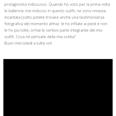
protagonista indiscusso. Quando ho visto per la prima volta
le ballerine che indosso in questo outfit, ne sono rimasta
incantata (sotto potete trovare anche una testimonianza
fotografica del momento ahha): le ho infilate ai piedi e non
le ho più tolte, ormai le sentivo parte integrante del mio
outfit. Cosa ne pensate della mia scelta?
Buon mercoledì a tutte voi!